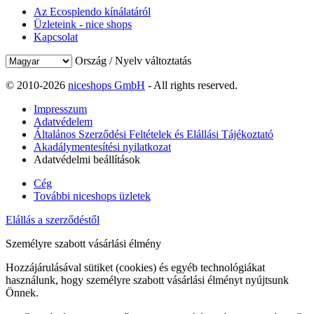
Az Ecosplendo kínálatáról
Üzleteink - nice shops
Kapcsolat
Ország / Nyelv változtatás
© 2010-2026
niceshops GmbH
- All rights reserved.
Impresszum
Adatvédelem
Általános Szerződési Feltételek és Elállási Tájékoztató
Akadálymentesítési nyilatkozat
Adatvédelmi beállítások
Cég
További niceshops üzletek
Elállás a szerződéstől
Személyre szabott vásárlási élmény
Hozzájárulásával sütiket (cookies) és egyéb technológiákat
használunk, hogy személyre szabott vásárlási élményt nyújtsunk
Önnek.