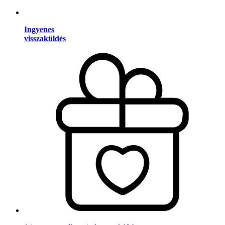
Ingyenes
visszaküldés