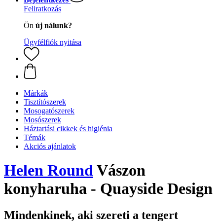
Feliratkozás
Ön
új nálunk?
Ügyfélfiók nyitása
Márkák
Tisztítószerek
Mosogatószerek
Mosószerek
Háztartási cikkek és higiénia
Témák
Akciós ajánlatok
Helen Round
Vászon
konyharuha - Quayside Design
Mindenkinek, aki szereti a tengert