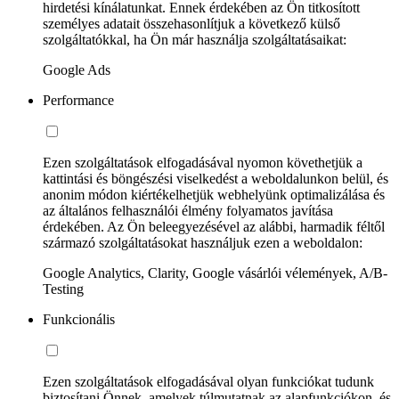
hirdetési kínálatunkat. Ennek érdekében az Ön titkosított
személyes adatait összehasonlítjuk a következő külső
szolgáltatókkal, ha Ön már használja szolgáltatásaikat:
Google Ads
Performance
Ezen szolgáltatások elfogadásával nyomon követhetjük a
kattintási és böngészési viselkedést a weboldalunkon belül, és
anonim módon kiértékelhetjük webhelyünk optimalizálása és
az általános felhasználói élmény folyamatos javítása
érdekében. Az Ön beleegyezésével az alábbi, harmadik féltől
származó szolgáltatásokat használjuk ezen a weboldalon:
Google Analytics, Clarity, Google vásárlói vélemények, A/B-
Testing
Funkcionális
Ezen szolgáltatások elfogadásával olyan funkciókat tudunk
biztosítani Önnek, amelyek túlmutatnak az alapfunkciókon, és