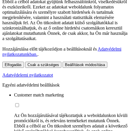
Ebből a célból adatokat gyűjtünk felhasználóinkról, viselkedésükről
és eszközeikről. Ezeket az adatokat weboldalunk folyamatos
optimalizálására és személyre szabott hirdetések és tartalmak
megjelenítésére, valamint a használati statisztikák elemzésére
használjuk fel. Az Ön titkosított adatait külső szolgáltatókkal is
szinkronizálhatjuk, és az ő online hirdetési csatornáikon keresztül
ajánlatokat mutathatunk Önnek, de csak akkor, ha Ön már használja
a szolgáltatásaikat.
Hozzájárulása előtt tájékozódjon a beállításoknál és
Adatvédelmi
nyilatkozatunkban.
.
Elfogadás
Csak a szükséges
Beállítások módosítása
Adatvédelemi nyilatkozatot
Egyéni adatvédelmi beállítások
Customer match marketing
Az Ön hozzájárulásával tájékoztatjuk a weboldalunkon kívüli
promóciókról is, és releváns termékeket mutatunk Önnek.
Ebből a célból az Ön titkosított személyes adatait a következő