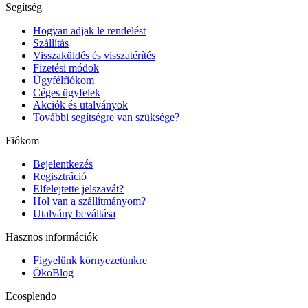
Segítség
Hogyan adjak le rendelést
Szállítás
Visszaküldés és visszatérítés
Fizetési módok
Ügyfélfiókom
Céges ügyfelek
Akciók és utalványok
További segítségre van szüksége?
Fiókom
Bejelentkezés
Regisztráció
Elfelejtette jelszavát?
Hol van a szállítmányom?
Utalvány beváltása
Hasznos információk
Figyelünk környezetünkre
ÖkoBlog
Ecosplendo