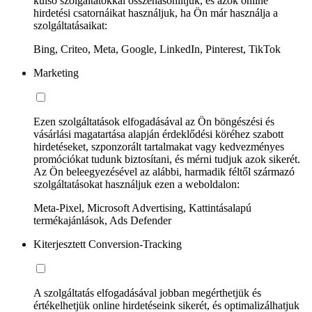
külső szolgáltatókkal összehasonlítjuk, és azok online
hirdetési csatornáikat használjuk, ha Ön már használja a
szolgáltatásaikat:
Bing, Criteo, Meta, Google, LinkedIn, Pinterest, TikTok
Marketing
Ezen szolgáltatások elfogadásával az Ön böngészési és
vásárlási magatartása alapján érdeklődési köréhez szabott
hirdetéseket, szponzorált tartalmakat vagy kedvezményes
promóciókat tudunk biztosítani, és mérni tudjuk azok sikerét.
Az Ön beleegyezésével az alábbi, harmadik féltől származó
szolgáltatásokat használjuk ezen a weboldalon:
Meta-Pixel, Microsoft Advertising, Kattintásalapú
termékajánlások, Ads Defender
Kiterjesztett Conversion-Tracking
A szolgáltatás elfogadásával jobban megérthetjük és
értékelhetjük online hirdetéseink sikerét, és optimalizálhatjuk