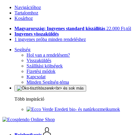
Navigációhoz
Tartalomhoz
Kosárhoz
Magyarország: Ingyenes standard kiszállítás
22.000 Ft-tól
Ingyenes visszaküldés
1 ingyenes próba minden rendeléshez
Segítség
Hol van a rendelésem?
Visszaküldés
Szállítási költségek
Fizetési módok
Kapcsolat
Minden Segítség-téma
Több inspiráció
Eredeti bio- és natúrkozmeikumok
Bejelentkezés