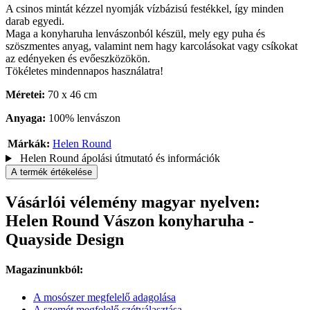
A csinos mintát kézzel nyomják vízbázisú festékkel, így minden
darab egyedi.
Maga a konyharuha lenvászonból készül, mely egy puha és
szöszmentes anyag, valamint nem hagy karcolásokat vagy csíkokat
az edényeken és evőeszközökön.
Tökéletes mindennapos használatra!
Méretei:
70 x 46 cm
Anyaga:
100% lenvászon
Márkák:
Helen Round
Helen Round ápolási útmutató és információk
A termék értékelése
Vásárlói vélemény magyar nyelven:
Helen Round Vászon konyharuha -
Quayside Design
Magazinunkból:
A mosószer megfelelő adagolása
A szemét megfelelő szétválasztása