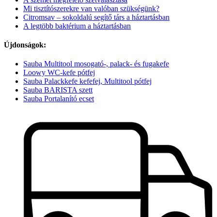
Mi tisztítószerekre van valóban szükségünk?
Citromsav – sokoldalú segítő társ a háztartásban
A legtöbb baktérium a háztartásban
Újdonságok:
Sauba Multitool mosogató-, palack- és fugakefe
Loowy WC-kefe pótfej
Sauba Palackkefe kefefej, Multitool pótfej
Sauba BARISTA szett
Sauba Portalanító ecset