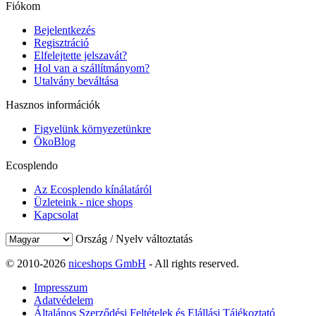
Fiókom
Bejelentkezés
Regisztráció
Elfelejtette jelszavát?
Hol van a szállítmányom?
Utalvány beváltása
Hasznos információk
Figyelünk környezetünkre
ÖkoBlog
Ecosplendo
Az Ecosplendo kínálatáról
Üzleteink - nice shops
Kapcsolat
Ország / Nyelv változtatás
© 2010-2026
niceshops GmbH
- All rights reserved.
Impresszum
Adatvédelem
Általános Szerződési Feltételek és Elállási Tájékoztató