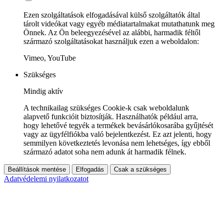
Ezen szolgáltatások elfogadásával külső szolgáltatók által
tárolt videókat vagy egyéb médiatartalmakat mutathatunk meg
Önnek. Az Ön beleegyezésével az alábbi, harmadik féltől
származó szolgáltatásokat használjuk ezen a weboldalon:
Vimeo, YouTube
Szükséges
Mindig aktív
A technikailag szükséges Cookie-k csak weboldalunk
alapvető funkcióit biztosítják. Használhatók például arra,
hogy lehetővé tegyék a termékek bevásárlókosarába gyűjtését
vagy az ügyfélfiókba való bejelentkezést. Ez azt jelenti, hogy
semmilyen következtetés levonása nem lehetséges, így ebből
származó adatot soha nem adunk át harmadik félnek.
Beállítások mentése
Elfogadás
Csak a szükséges
Adatvédelemi nyilatkozatot