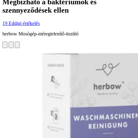
Megbízható a baktériumok és
szennyeződések ellen
19 Eddigi értékelés
herbow Mosógép-méregtelenítő-tisztító