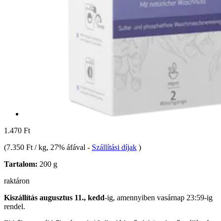
1.470 Ft
(
7.350 Ft / kg
, 27% áfával
-
Szállítási díjak
)
Tartalom:
200 g
raktáron
Kiszállítás augusztus 11., kedd
-ig, amennyiben
vasárnap 23:59-ig
rendel.