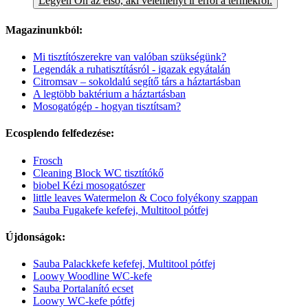
Legyen Ön az első, aki véleményt ír erről a termékről.
Magazinunkból:
Mi tisztítószerekre van valóban szükségünk?
Legendák a ruhatisztításról - igazak egyátalán
Citromsav – sokoldalú segítő társ a háztartásban
A legtöbb baktérium a háztartásban
Mosogatógép - hogyan tisztítsam?
Ecosplendo felfedezése:
Frosch
Cleaning Block WC tisztítókő
biobel Kézi mosogatószer
little leaves Watermelon & Coco folyékony szappan
Sauba Fugakefe kefefej, Multitool pótfej
Újdonságok:
Sauba Palackkefe kefefej, Multitool pótfej
Loowy Woodline WC-kefe
Sauba Portalanító ecset
Loowy WC-kefe pótfej