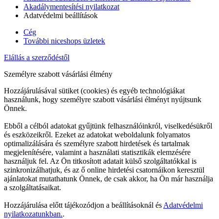
Akadálymentesítési nyilatkozat
Adatvédelmi beállítások
Cég
További niceshops üzletek
Elállás a szerződéstől
Személyre szabott vásárlási élmény
Hozzájárulásával sütiket (cookies) és egyéb technológiákat
használunk, hogy személyre szabott vásárlási élményt nyújtsunk
Önnek.
Ebből a célból adatokat gyűjtünk felhasználóinkról, viselkedésükről
és eszközeikről. Ezeket az adatokat weboldalunk folyamatos
optimalizálására és személyre szabott hirdetések és tartalmak
megjelenítésére, valamint a használati statisztikák elemzésére
használjuk fel. Az Ön titkosított adatait külső szolgáltatókkal is
szinkronizálhatjuk, és az ő online hirdetési csatornáikon keresztül
ajánlatokat mutathatunk Önnek, de csak akkor, ha Ön már használja
a szolgáltatásaikat.
Hozzájárulása előtt tájékozódjon a beállításoknál és
Adatvédelmi
nyilatkozatunkban.
.