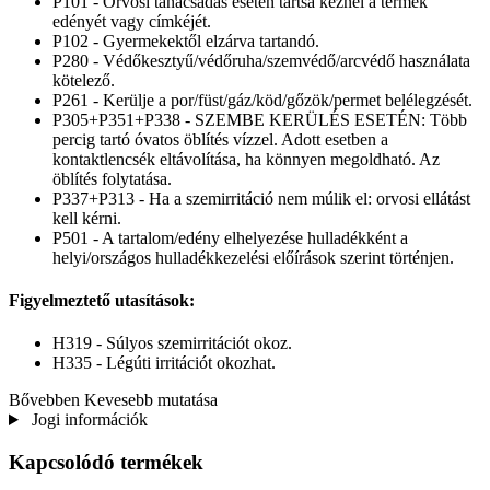
P101 - Orvosi tanácsadás esetén tartsa kéznél a termék
edényét vagy címkéjét.
P102 - Gyermekektől elzárva tartandó.
P280 - Védőkesztyű/védőruha/szemvédő/arcvédő használata
kötelező.
P261 - Kerülje a por/füst/gáz/köd/gőzök/permet belélegzését.
P305+P351+P338 - SZEMBE KERÜLÉS ESETÉN: Több
percig tartó óvatos öblítés vízzel. Adott esetben a
kontaktlencsék eltávolítása, ha könnyen megoldható. Az
öblítés folytatása.
P337+P313 - Ha a szemirritáció nem múlik el: orvosi ellátást
kell kérni.
P501 - A tartalom/edény elhelyezése hulladékként a
helyi/országos hulladékkezelési előírások szerint történjen.
Figyelmeztető utasítások:
H319 - Súlyos szemirritációt okoz.
H335 - Légúti irritációt okozhat.
Bővebben
Kevesebb mutatása
Jogi információk
Kapcsolódó termékek