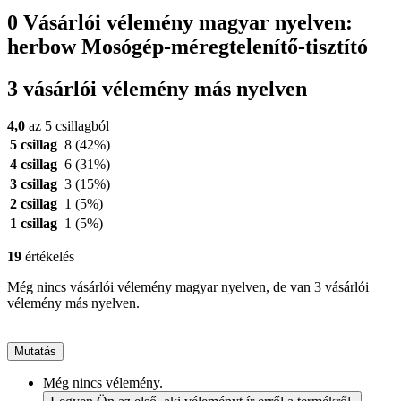
0 Vásárlói vélemény magyar nyelven:
herbow Mosógép-méregtelenítő-tisztító
3 vásárlói vélemény más nyelven
4,0
az 5 csillagból
5 csillag
8
(42%)
4 csillag
6
(31%)
3 csillag
3
(15%)
2 csillag
1
(5%)
1 csillag
1
(5%)
19
értékelés
Még nincs vásárlói vélemény magyar nyelven, de van 3 vásárlói
vélemény más nyelven.
Mutatás
Még nincs vélemény.