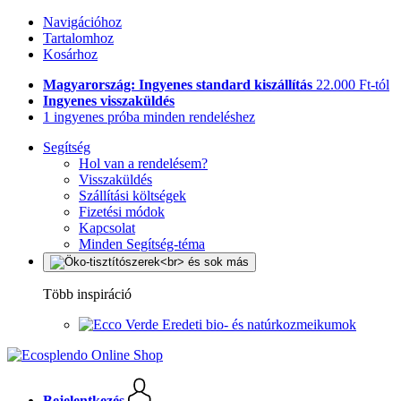
Navigációhoz
Tartalomhoz
Kosárhoz
Magyarország: Ingyenes standard kiszállítás
22.000 Ft-tól
Ingyenes visszaküldés
1 ingyenes próba minden rendeléshez
Segítség
Hol van a rendelésem?
Visszaküldés
Szállítási költségek
Fizetési módok
Kapcsolat
Minden Segítség-téma
Több inspiráció
Eredeti bio- és natúrkozmeikumok
Bejelentkezés