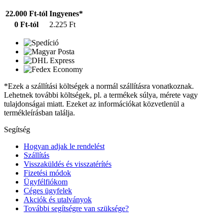
22.000 Ft-tól
Ingyenes*
0 Ft-tól
2.225 Ft
*Ezek a szállítási költségek a normál szállításra vonatkoznak.
Lehetnek további költségek, pl. a termékek súlya, mérete vagy
tulajdonságai miatt. Ezeket az információkat közvetlenül a
termékleírásban találja.
Segítség
Hogyan adjak le rendelést
Szállítás
Visszaküldés és visszatérítés
Fizetési módok
Ügyfélfiókom
Céges ügyfelek
Akciók és utalványok
További segítségre van szüksége?