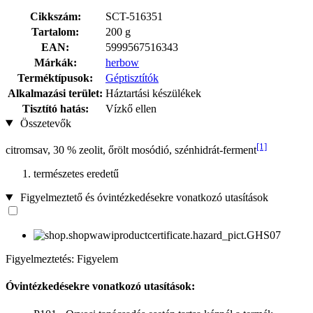
Cikkszám:
SCT-516351
Tartalom:
200 g
EAN:
5999567516343
Márkák:
herbow
Terméktípusok:
Géptisztítók
Alkalmazási terület:
Háztartási készülékek
Tisztító hatás:
Vízkő ellen
Összetevők
[1]
citromsav, 30 % zeolit, őrölt mosódió, szénhidrát-ferment
természetes eredetű
Figyelmeztető és óvintézkedésekre vonatkozó utasítások
Figyelmeztetés: Figyelem
Óvintézkedésekre vonatkozó utasítások: