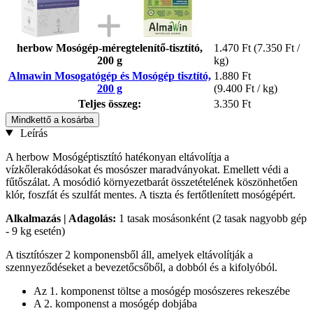
herbow Mosógép-méregtelenítő-tisztító,
1.470 Ft
(7.350 Ft /
200 g
kg)
Almawin Mosogatógép és Mosógép tisztító,
1.880 Ft
200 g
(9.400 Ft / kg)
Teljes összeg:
3.350 Ft
Mindkettő a kosárba
Leírás
A herbow Mosógéptisztító hatékonyan eltávolítja a
vízkőlerakódásokat és mosószer maradványokat. Emellett védi a
fűtőszálat. A mosódió környezetbarát összetételének köszönhetően
klór, foszfát és szulfát mentes. A tiszta és fertőtlenített mosógépért.
Alkalmazás | Adagolás:
1 tasak mosásonként (2 tasak nagyobb gép
- 9 kg esetén)
A tisztítószer 2 komponensből áll, amelyek eltávolítják a
szennyeződéseket a bevezetőcsőből, a dobból és a kifolyóból.
Az 1. komponenst töltse a mosógép mosószeres rekeszébe
A 2. komponenst a mosógép dobjába