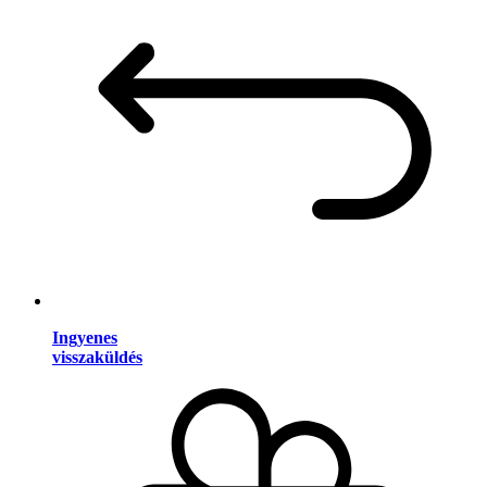
Ingyenes
visszaküldés