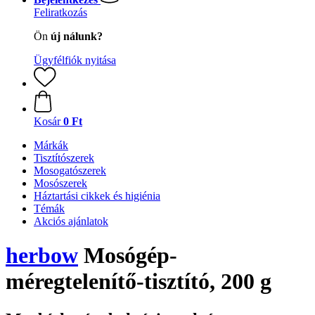
Feliratkozás
Ön
új nálunk?
Ügyfélfiók nyitása
Kosár
0 Ft
Márkák
Tisztítószerek
Mosogatószerek
Mosószerek
Háztartási cikkek és higiénia
Témák
Akciós ajánlatok
herbow
Mosógép-
méregtelenítő-tisztító, 200 g