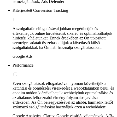
termékajánlások, Ads Defender
Kiterjesztett Conversion-Tracking
A szolgáltatás elfogadásával jobban megérthetjük és
értékelhetjük online hirdetéseink sikerét, és optimalizálhatjuk
hirdetési kínálatunkat. Ennek érdekében az Ön titkosított
személyes adatait összehasonlítjuk a következő külső
szolgáltatókkal, ha Ön már használja szolgáltatásaikat:
Google Ads
Performance
Ezen szolgáltatások elfogadásával nyomon követhetjük a
kattintási és böngészési viselkedést a weboldalunkon belül, és
anonim módon kiértékelhetjük webhelyünk optimalizálása és
az általános felhasználói élmény folyamatos javítása
érdekében. Az Ön beleegyezésével az alábbi, harmadik féltől
származó szolgáltatásokat használjuk ezen a weboldalon:
Google Analytics, Clarity, Google vásárlói vélemények, A/B-