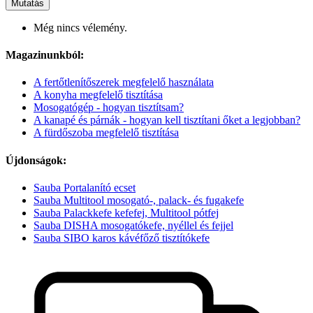
Mutatás
Még nincs vélemény.
Magazinunkból:
A fertőtlenítőszerek megfelelő használata
A konyha megfelelő tisztítása
Mosogatógép - hogyan tisztítsam?
A kanapé és párnák - hogyan kell tisztítani őket a legjobban?
A fürdőszoba megfelelő tisztítása
Újdonságok:
Sauba Portalanító ecset
Sauba Multitool mosogató-, palack- és fugakefe
Sauba Palackkefe kefefej, Multitool pótfej
Sauba DISHA mosogatókefe, nyéllel és fejjel
Sauba SIBO karos kávéfőző tisztítókefe