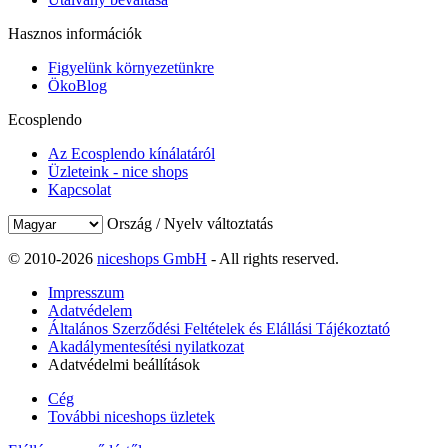
Hasznos információk
Figyelünk környezetünkre
ÖkoBlog
Ecosplendo
Az Ecosplendo kínálatáról
Üzleteink - nice shops
Kapcsolat
Ország / Nyelv változtatás
© 2010-2026
niceshops GmbH
- All rights reserved.
Impresszum
Adatvédelem
Általános Szerződési Feltételek és Elállási Tájékoztató
Akadálymentesítési nyilatkozat
Adatvédelmi beállítások
Cég
További niceshops üzletek