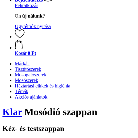
Feliratkozás
Ön
új nálunk?
Ügyfélfiók nyitása
Kosár
0 Ft
Márkák
Tisztítószerek
Mosogatószerek
Mosószerek
Háztartási cikkek és higiénia
Témák
Akciós ajánlatok
Klar
Mosódió szappan
Kéz- és testszappan