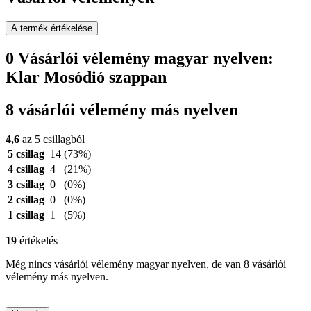
A termék értékelése
0 Vásárlói vélemény magyar nyelven:
Klar Mosódió szappan
8 vásárlói vélemény más nyelven
4,6
az 5 csillagból
5 csillag
14
(73%)
4 csillag
4
(21%)
3 csillag
0
(0%)
2 csillag
0
(0%)
1 csillag
1
(5%)
19
értékelés
Még nincs vásárlói vélemény magyar nyelven, de van 8 vásárlói
vélemény más nyelven.