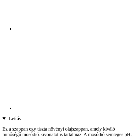
Leírás
Ez a szappan egy tiszta növényi olajszappan, amely kiváló
minőségű mosódió-kivonatot is tartalmaz. A mosódió semleges pH-