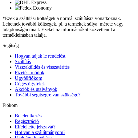
*Ezek a szállítási költségek a normál szállításra vonatkoznak.
Lehetnek további költségek, pl. a termékek súlya, mérete vagy
tulajdonságai miatt. Ezeket az információkat közvetlenül a
termékleírásban találja.
Segítség
Hogyan adjak le rendelést
Szállítás
Visszaküldés és visszatérítés
Fizetési módok
Ügyfélfiókom
Céges ügyfelek
Akciók és utalványok
További segítségre van szüksége?
Fiókom
Bejelentkezés
Regisztráció
Elfelejtette jelszavát?
Hol van a szállítmányom?
Utalvány beváltása