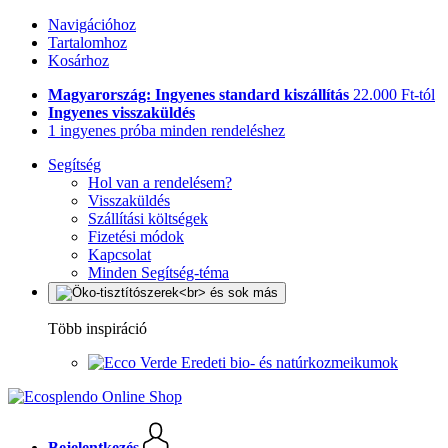
Navigációhoz
Tartalomhoz
Kosárhoz
Magyarország: Ingyenes standard kiszállítás
22.000 Ft-tól
Ingyenes visszaküldés
1 ingyenes próba minden rendeléshez
Segítség
Hol van a rendelésem?
Visszaküldés
Szállítási költségek
Fizetési módok
Kapcsolat
Minden Segítség-téma
Több inspiráció
Eredeti bio- és natúrkozmeikumok
Bejelentkezés