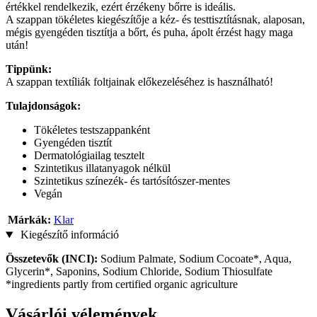
értékkel rendelkezik, ezért érzékeny bőrre is ideális.
A szappan tökéletes kiegészítője a kéz- és testtisztításnak, alaposan,
mégis gyengéden tisztítja a bőrt, és puha, ápolt érzést hagy maga
után!
Tippünk:
A szappan textíliák foltjainak előkezeléséhez is használható!
Tulajdonságok:
Tökéletes testszappanként
Gyengéden tisztít
Dermatológiailag tesztelt
Szintetikus illatanyagok nélkül
Szintetikus színezék- és tartósítószer-mentes
Vegán
Márkák:
Klar
Kiegészítő információ
Összetevők (INCI):
Sodium Palmate, Sodium Cocoate*, Aqua,
Glycerin*, Saponins, Sodium Chloride, Sodium Thiosulfate
*ingredients partly from certified organic agriculture
Vásárlói vélemények