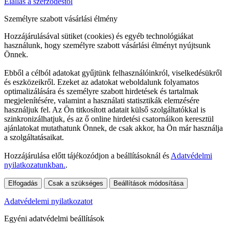
Elállás a szerződéstől
Személyre szabott vásárlási élmény
Hozzájárulásával sütiket (cookies) és egyéb technológiákat
használunk, hogy személyre szabott vásárlási élményt nyújtsunk
Önnek.
Ebből a célból adatokat gyűjtünk felhasználóinkról, viselkedésükről
és eszközeikről. Ezeket az adatokat weboldalunk folyamatos
optimalizálására és személyre szabott hirdetések és tartalmak
megjelenítésére, valamint a használati statisztikák elemzésére
használjuk fel. Az Ön titkosított adatait külső szolgáltatókkal is
szinkronizálhatjuk, és az ő online hirdetési csatornáikon keresztül
ajánlatokat mutathatunk Önnek, de csak akkor, ha Ön már használja
a szolgáltatásaikat.
Hozzájárulása előtt tájékozódjon a beállításoknál és
Adatvédelmi
nyilatkozatunkban.
.
Elfogadás
Csak a szükséges
Beállítások módosítása
Adatvédelemi nyilatkozatot
Egyéni adatvédelmi beállítások