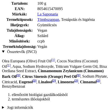
Tartalom:
100 g
EAN:
8054615470095
Márkák:
La Saponaria
Terméktípusok:
Tömbszappan
, Testápolás és higiénia
Illatjegyek:
Gyümölcsös
Tulajdonságok:
Vegan
Állag:
Szilárd
Minősítések:
ccpb
Terméktulajdonság:
Vegán
Összetevők (INCI)
[1]
Olea Europaea (Olive) Fruit Oil
, Cocos Nucifera (Coconut)
[1]
Oil
, Aqua, Sodium Hydroxyde, Triticum Vulgare Germ Oil, Bixa
Orellana Seed Extract,
Cinnamomum Zeylanicum (Cinnamon)
[1]
[1]
Bark Oil
,
Citrus Sinensis (Orange) Peel Oil
, Sodium Phytate,
[2]
[2]
[2]
[2]
Citricacid,
Eugenol
,
Linalool
,
Limonene
,
Cinnamal
,
Benzylbenzoat
ellenőrzött biológiai gazdálkodásból
természetes illóolajokból
Jogi információk