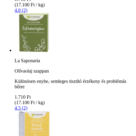
(17.100 Ft / kg)
4.0 (2)
La Saponaria
Olívaolaj szappan
Különösen enyhe, semleges tisztító érzékeny és problémás
bőrre
1.710 Ft
(17.100 Ft / kg)
4.5 (2)