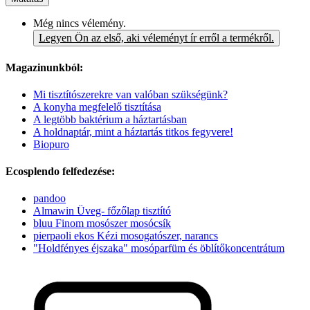
Még nincs vélemény.
Legyen Ön az első, aki véleményt ír erről a termékről.
Magazinunkból:
Mi tisztítószerekre van valóban szükségünk?
A konyha megfelelő tisztítása
A legtöbb baktérium a háztartásban
A holdnaptár, mint a háztartás titkos fegyvere!
Biopuro
Ecosplendo felfedezése:
pandoo
Almawin Üveg- főzőlap tisztító
bluu Finom mosószer mosócsík
pierpaoli ekos Kézi mosogatószer, narancs
"Holdfényes éjszaka" mosóparfüm és öblítőkoncentrátum