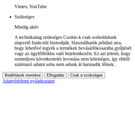
Vimeo, YouTube
Szükséges
Mindig aktív
A technikailag szükséges Cookie-k csak weboldalunk
alapvető funkcióit biztosítják. Használhatók például arra,
hogy lehetővé tegyék a termékek bevásárlókosarába gyűjtését
vagy az ügyfélfiókba való bejelentkezést. Ez azt jelenti, hogy
semmilyen következtetés levonása nem lehetséges, így ebből
származó adatot soha nem adunk át harmadik félnek.
Beállítások mentése
Elfogadás
Csak a szükséges
Adatvédelemi nyilatkozatot