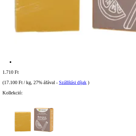
1.710 Ft
(
17.100 Ft / kg
, 27% áfával
-
Szállítási díjak
)
Kollekció: