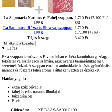
La Saponaria Narancs és Fahéj szappan,
1.710 Ft
(17.100 Ft /
100 g
kg)
La Saponaria Rózsa és Shea vaj szappan,
1.710 Ft
100 g
(17.100 Ft / kg)
Teljes összeg:
3.420 Ft
Mindkettő a kosárba
Leírás
Ez a szappan természetes E-vitaminban és béta-karotinban gazdag,
tökéletes választás azok számára, akik nyárias barnaságukat meg
szeretnék őrizni. A szappan emellett antioxidatív hatású, gyümölcsös
narancs és fűszeres fahéj aromája által kényezteti az érzékeket.
Hatóanyagok:
extra szűz olívaolaj
fahéj és édes narancs illóolajok
búzacsíra olaj
E-vitamin
Cikkszám:
XEC-LAS-SA001G100