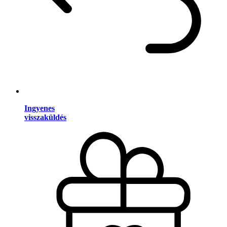
Ingyenes
visszaküldés