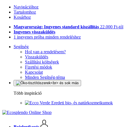
Navigációhoz
Tartalomhoz
Kosárhoz
Magyarország: Ingyenes standard kiszállítás
22.000 Ft-tól
Ingyenes visszaküldés
1 ingyenes próba minden rendeléshez
Segítség
Hol van a rendelésem?
Visszaküldés
Szállítási költségek
Fizetési módok
Kapcsolat
Minden Segítség-téma
Több inspiráció
Eredeti bio- és natúrkozmeikumok
Bejelentkezés