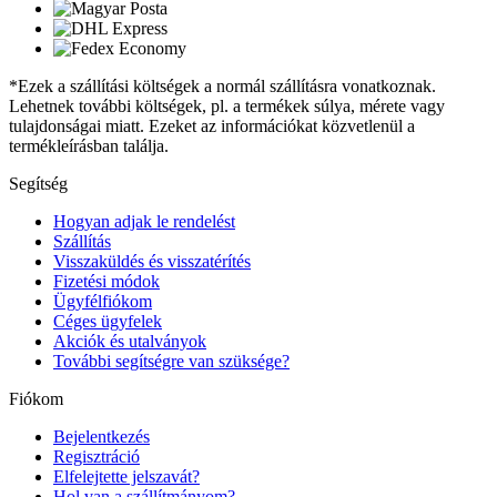
*Ezek a szállítási költségek a normál szállításra vonatkoznak.
Lehetnek további költségek, pl. a termékek súlya, mérete vagy
tulajdonságai miatt. Ezeket az információkat közvetlenül a
termékleírásban találja.
Segítség
Hogyan adjak le rendelést
Szállítás
Visszaküldés és visszatérítés
Fizetési módok
Ügyfélfiókom
Céges ügyfelek
Akciók és utalványok
További segítségre van szüksége?
Fiókom
Bejelentkezés
Regisztráció
Elfelejtette jelszavát?
Hol van a szállítmányom?