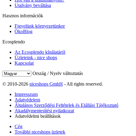
Utalvány beváltása
Hasznos információk
Figyelünk környezetünkre
ÖkoBlog
Ecosplendo
Az Ecosplendo kínálatáról
Üzleteink - nice shops
Kapcsolat
Ország / Nyelv változtatás
© 2010-2026
niceshops GmbH
- All rights reserved.
Impresszum
Adatvédelem
Általános Szerződési Feltételek és Elállási Tájékoztató
Akadálymentesítési nyilatkozat
Adatvédelmi beállítások
Cég
További niceshops üzletek