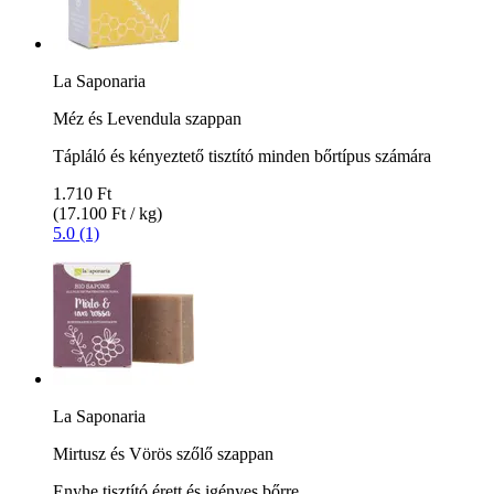
La Saponaria
Méz és Levendula szappan
Tápláló és kényeztető tisztító minden bőrtípus számára
1.710 Ft
(17.100 Ft / kg)
5.0 (1)
La Saponaria
Mirtusz és Vörös szőlő szappan
Enyhe tisztító érett és igényes bőrre