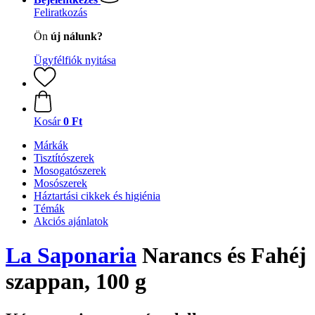
Feliratkozás
Ön
új nálunk?
Ügyfélfiók nyitása
Kosár
0 Ft
Márkák
Tisztítószerek
Mosogatószerek
Mosószerek
Háztartási cikkek és higiénia
Témák
Akciós ajánlatok
La Saponaria
Narancs és Fahéj
szappan, 100 g