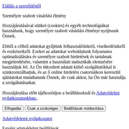
Elállás a szerződéstől
Személyre szabott vásárlási élmény
Hozzájárulásával sütiket (cookies) és egyéb technológiákat
használunk, hogy személyre szabott vásárlási élményt nyújtsunk
Önnek.
Ebből a célból adatokat gyűjtünk felhasználóinkról, viselkedésükről
és eszközeikről. Ezeket az adatokat weboldalunk folyamatos
optimalizálására és személyre szabott hirdetések és tartalmak
megjelenítésére, valamint a használati statisztikák elemzésére
használjuk fel. Az Ön titkosított adatait külső szolgáltatókkal is
szinkronizálhatjuk, és az ő online hirdetési csatornáikon keresztül
ajánlatokat mutathatunk Önnek, de csak akkor, ha Ön már használja
a szolgáltatásaikat.
Hozzájárulása előtt tájékozódjon a beállításoknál és
Adatvédelmi
nyilatkozatunkban.
.
Elfogadás
Csak a szükséges
Beállítások módosítása
Adatvédelemi nyilatkozatot
Egyéni adatvédelmi beállítások