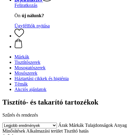
Feliratkozás
Ön
új nálunk?
Ügyfélfiók nyitása
Márkák
Tisztítószerek
Mosogatószerek
Mosószerek
Háztartási cikkek és higiénia
Témák
Akciós ajánlatok
Tisztító- és takarító tartozékok
Szűrés és rendezés
Árak
Márkák
Tulajdonságok
Anyag
Minősítések
Alkalmazási terület
Tisztító hatás