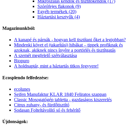
Mikroszálas kendők és tisztítókendők (17)
Szórófejes flakonok (9)
Egyéb termékek (20)
Háztartási kesztyűk (4)
Magazinunkból:
A kanapé és párnák - hogyan kell tisztítani őket a legjobban?
Mindenki követ el (takarítási) hibákat – tippek profiknak és
azoknak, akiknek nincs ínyére a portörlés és tisztítgatás
A szemét megfelelő szétválasztása
Biopuro
A holdnaptár, mint a háztartás titkos fegyvere!
Ecosplendo felfedezése:
ecolunes
Seifen Manufaktur KLAR 1840 Feliratos szappan
Classic Mosogatógép tabletta - gazdaságos kiszerelés
Citrus zuhany- és fürdőtisztító
Sodasan Folteltávolító só és fehérítő
Újdonságok: