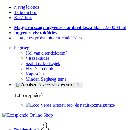
Navigációhoz
Tartalomhoz
Kosárhoz
Magyarország: Ingyenes standard kiszállítás
22.000 Ft-tól
Ingyenes visszaküldés
1 ingyenes próba minden rendeléshez
Segítség
Hol van a rendelésem?
Visszaküldés
Szállítási költségek
Fizetési módok
Kapcsolat
Minden Segítség-téma
Több inspiráció
Eredeti bio- és natúrkozmeikumok
Bejelentkezés