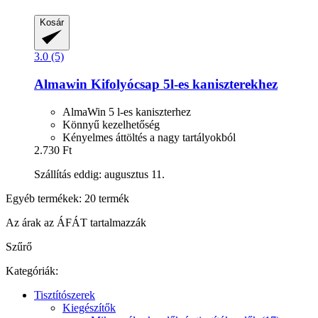
Kosár
3.0 (5)
Almawin
Kifolyócsap 5l-​es kaniszterekhez
AlmaWin 5 l-es kaniszterhez
Könnyű kezelhetőség
Kényelmes áttöltés a nagy tartályokból
2.730 Ft
Szállítás eddig: augusztus 11.
Egyéb termékek: 20 termék
Az árak az ÁFÁT tartalmazzák
Szűrő
Kategóriák:
Tisztítószerek
Kiegészítők