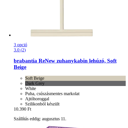
3 opció
3.0 (2)
brabantia
ReNew zuhanykabin lehúzó, Soft
Beige
Soft Beige
Dark Grey
White
Puha, csúszásmentes markolat
Ajtóhoroggal
Szilikonból készült
10.390 Ft
Szállítás eddig: augusztus 11.