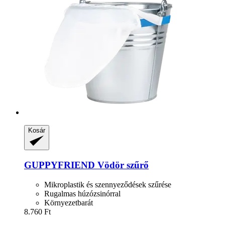
Kosár
GUPPYFRIEND
Vödör szűrő
Mikroplastik és szennyeződések szűrése
Rugalmas húzózsinórral
Környezetbarát
8.760 Ft