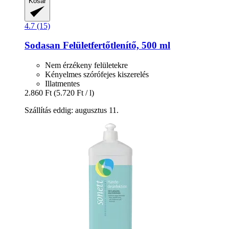
Kosár
4.7 (15)
Sodasan
Felületfertőtlenítő, 500 ml
Nem érzékeny felületekre
Kényelmes szórófejes kiszerelés
Illatmentes
2.860 Ft
(5.720 Ft / l)
Szállítás eddig: augusztus 11.