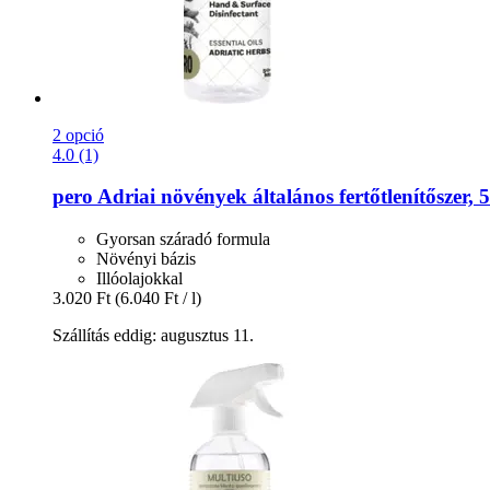
2 opció
4.0 (1)
pero
Adriai növények általános fertőtlenítőszer, 
Gyorsan száradó formula
Növényi bázis
Illóolajokkal
3.020 Ft
(6.040 Ft / l)
Szállítás eddig: augusztus 11.