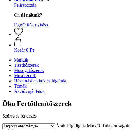
Feliratkozás
Ön
új nálunk?
Ügyfélfiók nyitása
Kosár
0 Ft
Márkák
Tisztítószerek
Mosogatószerek
Mosószerek
Háztartási cikkek és higiénia
Témák
Akciós ajánlatok
Öko Fertőtlenítőszerek
Szűrés és rendezés
Árak
Highlights
Márkák
Tulajdonságok