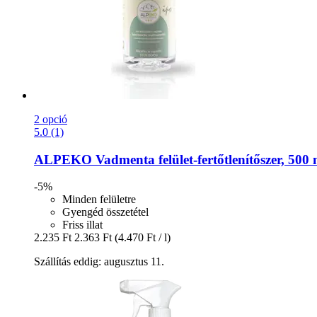
2 opció
5.0 (1)
ALPEKO
Vadmenta felület-​fertőtlenítőszer, 500 
-5%
Minden felületre
Gyengéd összetétel
Friss illat
2.235 Ft
2.363 Ft
(4.470 Ft / l)
Szállítás eddig: augusztus 11.