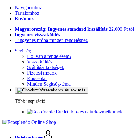
Navigációhoz
Tartalomhoz
Kosárhoz
Magyarország: Ingyenes standard kiszállítás
22.000 Ft-tól
Ingyenes visszaküldés
1 ingyenes próba minden rendeléshez
Segítség
Hol van a rendelésem?
Visszaküldés
Szállítási költségek
Fizetési módok
Kapcsolat
Minden Segítség-téma
Több inspiráció
Eredeti bio- és natúrkozmeikumok
Bejelentkezés