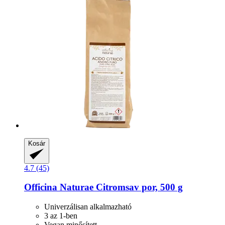
Kosár
4.7 (45)
Officina Naturae
Citromsav por, 500 g
Univerzálisan alkalmazható
3 az 1-ben
Vegan minősített