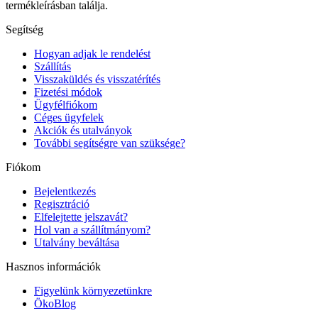
termékleírásban találja.
Segítség
Hogyan adjak le rendelést
Szállítás
Visszaküldés és visszatérítés
Fizetési módok
Ügyfélfiókom
Céges ügyfelek
Akciók és utalványok
További segítségre van szüksége?
Fiókom
Bejelentkezés
Regisztráció
Elfelejtette jelszavát?
Hol van a szállítmányom?
Utalvány beváltása
Hasznos információk
Figyelünk környezetünkre
ÖkoBlog