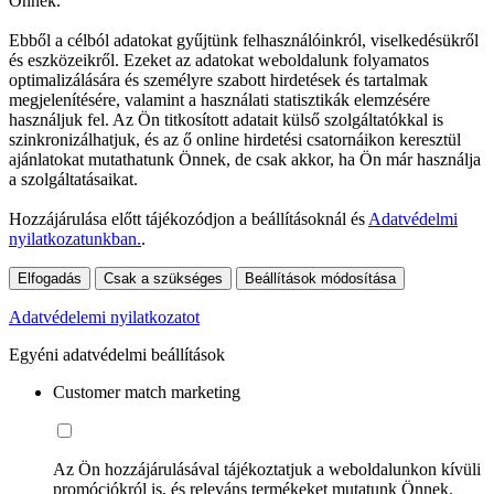
Önnek.
Ebből a célból adatokat gyűjtünk felhasználóinkról, viselkedésükről
és eszközeikről. Ezeket az adatokat weboldalunk folyamatos
optimalizálására és személyre szabott hirdetések és tartalmak
megjelenítésére, valamint a használati statisztikák elemzésére
használjuk fel. Az Ön titkosított adatait külső szolgáltatókkal is
szinkronizálhatjuk, és az ő online hirdetési csatornáikon keresztül
ajánlatokat mutathatunk Önnek, de csak akkor, ha Ön már használja
a szolgáltatásaikat.
Hozzájárulása előtt tájékozódjon a beállításoknál és
Adatvédelmi
nyilatkozatunkban.
.
Elfogadás
Csak a szükséges
Beállítások módosítása
Adatvédelemi nyilatkozatot
Egyéni adatvédelmi beállítások
Customer match marketing
Az Ön hozzájárulásával tájékoztatjuk a weboldalunkon kívüli
promóciókról is, és releváns termékeket mutatunk Önnek.