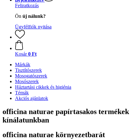
Feliratkozás
Ön
új nálunk?
Ügyfélfiók nyitása
Kosár
0 Ft
Márkák
Tisztítószerek
Mosogatószerek
Mosószerek
Háztartási cikkek és higiénia
Témák
Akciós ajánlatok
officina naturae papírtasakos termékek
kínálatunkban
officina naturae környezetbarát