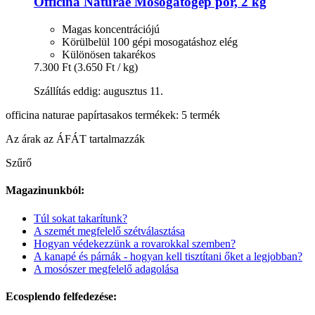
Officina Naturae
Mosogatógép por, 2 kg
Magas koncentrációjú
Körülbelül 100 gépi mosogatáshoz elég
Különösen takarékos
7.300 Ft
(3.650 Ft / kg)
Szállítás eddig: augusztus 11.
officina naturae papírtasakos termékek: 5 termék
Az árak az ÁFÁT tartalmazzák
Szűrő
Magazinunkból:
Túl sokat takarítunk?
A szemét megfelelő szétválasztása
Hogyan védekezzünk a rovarokkal szemben?
A kanapé és párnák - hogyan kell tisztítani őket a legjobban?
A mosószer megfelelő adagolása
Ecosplendo felfedezése: