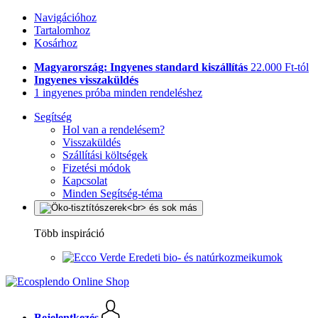
Navigációhoz
Tartalomhoz
Kosárhoz
Magyarország: Ingyenes standard kiszállítás
22.000 Ft-tól
Ingyenes visszaküldés
1 ingyenes próba minden rendeléshez
Segítség
Hol van a rendelésem?
Visszaküldés
Szállítási költségek
Fizetési módok
Kapcsolat
Minden Segítség-téma
Több inspiráció
Eredeti bio- és natúrkozmeikumok
Bejelentkezés