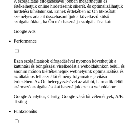
A szolgáltatás elfogadásával jobban megérthetjük és
értékelhetjük online hirdetéseink sikerét, és optimalizálhatjuk
hirdetési kínálatunkat. Ennek érdekében az Ön titkosított
személyes adatait összehasonlítjuk a következő külső
szolgáltatókkal, ha Ön már használja szolgáltatásaikat:
Google Ads
Performance
Ezen szolgáltatások elfogadásával nyomon követhetjük a
kattintási és böngészési viselkedést a weboldalunkon belül, és
anonim módon kiértékelhetjük webhelyünk optimalizálása és
az általános felhasználói élmény folyamatos javítása
érdekében. Az Ön beleegyezésével az alábbi, harmadik féltől
származó szolgáltatásokat használjuk ezen a weboldalon:
Google Analytics, Clarity, Google vásárlói vélemények, A/B-
Testing
Funkcionális