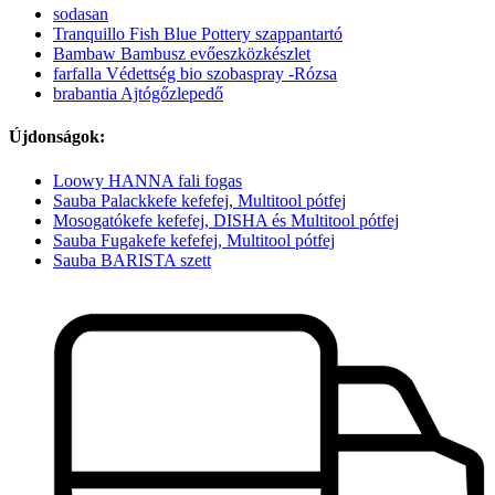
sodasan
Tranquillo Fish Blue Pottery szappantartó
Bambaw Bambusz evőeszközkészlet
farfalla Védettség bio szobaspray -Rózsa
brabantia Ajtógőzlepedő
Újdonságok:
Loowy HANNA fali fogas
Sauba Palackkefe kefefej, Multitool pótfej
Mosogatókefe kefefej, DISHA és Multitool pótfej
Sauba Fugakefe kefefej, Multitool pótfej
Sauba BARISTA szett