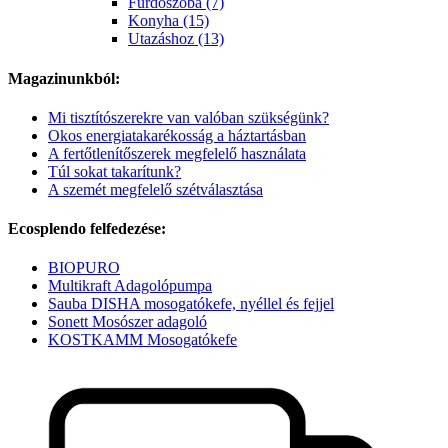
Fürdőszoba (7)
Konyha (15)
Utazáshoz (13)
Magazinunkból:
Mi tisztítószerekre van valóban szükségünk?
Okos energiatakarékosság a háztartásban
A fertőtlenítőszerek megfelelő használata
Túl sokat takarítunk?
A szemét megfelelő szétválasztása
Ecosplendo felfedezése:
BIOPURO
Multikraft Adagolópumpa
Sauba DISHA mosogatókefe, nyéllel és fejjel
Sonett Mosószer adagoló
KOSTKAMM Mosogatókefe