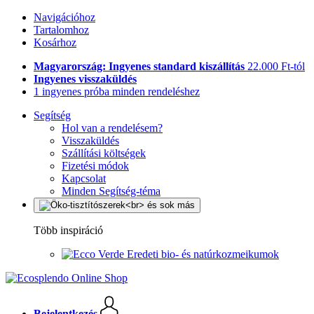
Navigációhoz
Tartalomhoz
Kosárhoz
Magyarország: Ingyenes standard kiszállítás
22.000 Ft-tól
Ingyenes visszaküldés
1 ingyenes próba minden rendeléshez
Segítség
Hol van a rendelésem?
Visszaküldés
Szállítási költségek
Fizetési módok
Kapcsolat
Minden Segítség-téma
Több inspiráció
Eredeti bio- és natúrkozmeikumok
Bejelentkezés