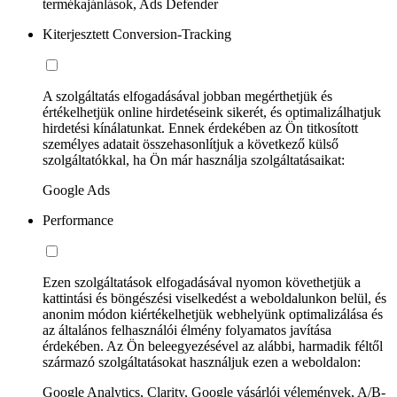
termékajánlások, Ads Defender
Kiterjesztett Conversion-Tracking
A szolgáltatás elfogadásával jobban megérthetjük és
értékelhetjük online hirdetéseink sikerét, és optimalizálhatjuk
hirdetési kínálatunkat. Ennek érdekében az Ön titkosított
személyes adatait összehasonlítjuk a következő külső
szolgáltatókkal, ha Ön már használja szolgáltatásaikat:
Google Ads
Performance
Ezen szolgáltatások elfogadásával nyomon követhetjük a
kattintási és böngészési viselkedést a weboldalunkon belül, és
anonim módon kiértékelhetjük webhelyünk optimalizálása és
az általános felhasználói élmény folyamatos javítása
érdekében. Az Ön beleegyezésével az alábbi, harmadik féltől
származó szolgáltatásokat használjuk ezen a weboldalon:
Google Analytics, Clarity, Google vásárlói vélemények, A/B-