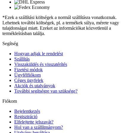
*Ezek a szállítási költségek a normál szállításra vonatkoznak.
Lehetnek további költségek, pl. a termékek súlya, mérete vagy
tulajdonságai miatt. Ezeket az információkat közvetlenül a
termékleírásban találja.
Segítség
Hogyan adjak le rendelést
Szállítás
Visszaküldés és visszatérítés
Fizetési módok
Ügyfélfiókom
Céges ügyfelek
Akciók és utalványok
További segítségre van szüksége?
Fiókom
Bejelentkezés
Regisztráció
Elfelejtette jelszavát?
Hol van a szállítmányom?
Utalvány beváltása