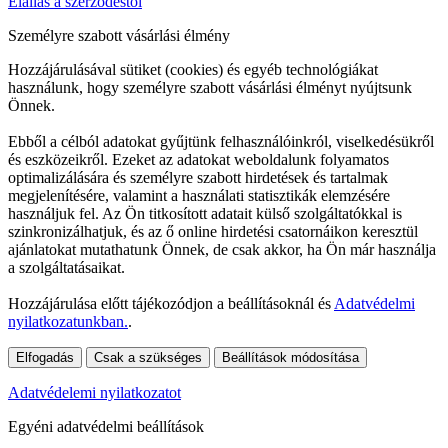
Elállás a szerződéstől
Személyre szabott vásárlási élmény
Hozzájárulásával sütiket (cookies) és egyéb technológiákat
használunk, hogy személyre szabott vásárlási élményt nyújtsunk
Önnek.
Ebből a célból adatokat gyűjtünk felhasználóinkról, viselkedésükről
és eszközeikről. Ezeket az adatokat weboldalunk folyamatos
optimalizálására és személyre szabott hirdetések és tartalmak
megjelenítésére, valamint a használati statisztikák elemzésére
használjuk fel. Az Ön titkosított adatait külső szolgáltatókkal is
szinkronizálhatjuk, és az ő online hirdetési csatornáikon keresztül
ajánlatokat mutathatunk Önnek, de csak akkor, ha Ön már használja
a szolgáltatásaikat.
Hozzájárulása előtt tájékozódjon a beállításoknál és
Adatvédelmi
nyilatkozatunkban.
.
Elfogadás
Csak a szükséges
Beállítások módosítása
Adatvédelemi nyilatkozatot
Egyéni adatvédelmi beállítások