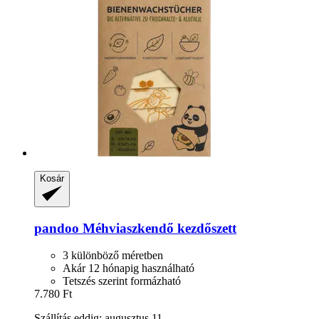
Kosár
pandoo
Méhviaszkendő kezdőszett
3 különböző méretben
Akár 12 hónapig használható
Tetszés szerint formázható
7.780 Ft
Szállítás eddig: augusztus 11.