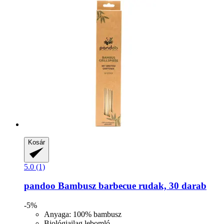
Kosár
5.0 (1)
pandoo
Bambusz barbecue rudak, 30 darab
-5%
Anyaga: 100% bambusz
Biológiailag lebomló