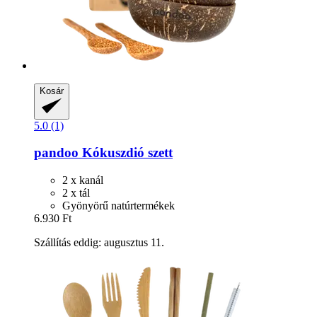
Kosár
5.0 (1)
pandoo
Kókuszdió szett
2 x kanál
2 x tál
Gyönyörű natúrtermékek
6.930 Ft
Szállítás eddig: augusztus 11.