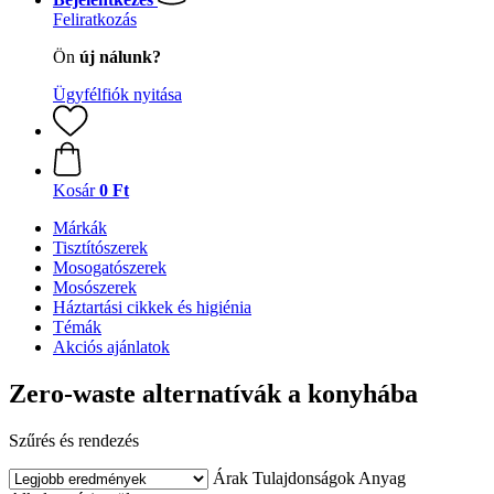
Feliratkozás
Ön
új nálunk?
Ügyfélfiók nyitása
Kosár
0 Ft
Márkák
Tisztítószerek
Mosogatószerek
Mosószerek
Háztartási cikkek és higiénia
Témák
Akciós ajánlatok
Zero-waste alternatívák a konyhába
Szűrés és rendezés
Árak
Tulajdonságok
Anyag