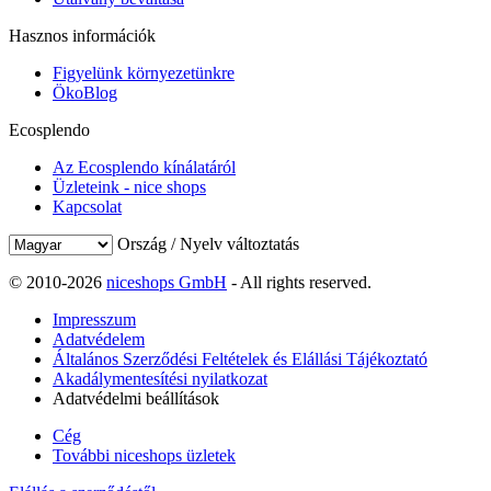
Hasznos információk
Figyelünk környezetünkre
ÖkoBlog
Ecosplendo
Az Ecosplendo kínálatáról
Üzleteink - nice shops
Kapcsolat
Ország / Nyelv változtatás
© 2010-2026
niceshops GmbH
- All rights reserved.
Impresszum
Adatvédelem
Általános Szerződési Feltételek és Elállási Tájékoztató
Akadálymentesítési nyilatkozat
Adatvédelmi beállítások
Cég
További niceshops üzletek