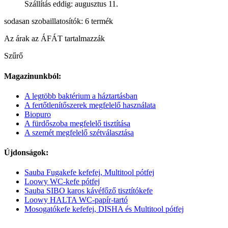
Szállítás eddig: augusztus 11.
sodasan szobaillatosítók: 6 termék
Az árak az ÁFÁT tartalmazzák
Szűrő
Magazinunkból:
A legtöbb baktérium a háztartásban
A fertőtlenítőszerek megfelelő használata
Biopuro
A fürdőszoba megfelelő tisztítása
A szemét megfelelő szétválasztása
Újdonságok:
Sauba Fugakefe kefefej, Multitool pótfej
Loowy WC-kefe pótfej
Sauba SIBO karos kávéfőző tisztítókefe
Loowy HALTA WC-papír-tartó
Mosogatókefe kefefej, DISHA és Multitool pótfej