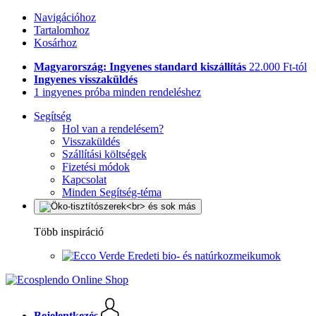
Navigációhoz
Tartalomhoz
Kosárhoz
Magyarország: Ingyenes standard kiszállítás
22.000 Ft-tól
Ingyenes visszaküldés
1 ingyenes próba minden rendeléshez
Segítség
Hol van a rendelésem?
Visszaküldés
Szállítási költségek
Fizetési módok
Kapcsolat
Minden Segítség-téma
Több inspiráció
Eredeti bio- és natúrkozmeikumok
Bejelentkezés