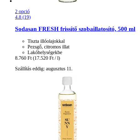
2 opció
4.8 (19)
Sodasan
FRESH frissítő szobaillatosító, 500 ml
Tiszta illóolajokkal
Pezsgő, citromos illat
Lakóhelységekbe
8.760 Ft
(17.520 Ft / l)
Szállítás eddig: augusztus 11.