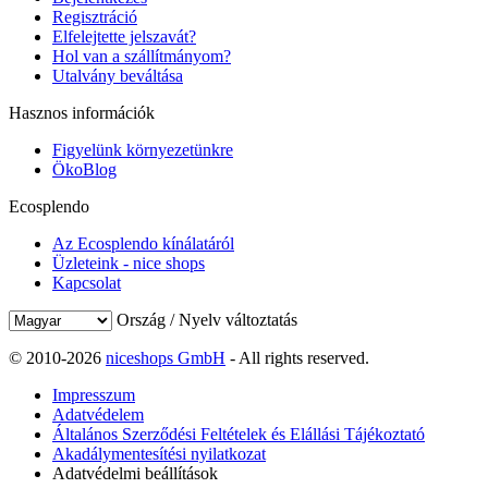
Regisztráció
Elfelejtette jelszavát?
Hol van a szállítmányom?
Utalvány beváltása
Hasznos információk
Figyelünk környezetünkre
ÖkoBlog
Ecosplendo
Az Ecosplendo kínálatáról
Üzleteink - nice shops
Kapcsolat
Ország / Nyelv változtatás
© 2010-2026
niceshops GmbH
- All rights reserved.
Impresszum
Adatvédelem
Általános Szerződési Feltételek és Elállási Tájékoztató
Akadálymentesítési nyilatkozat
Adatvédelmi beállítások