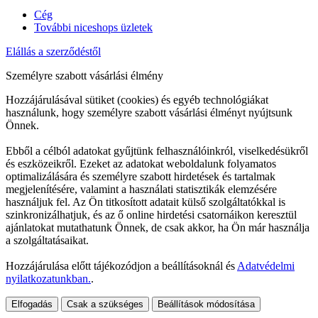
Cég
További niceshops üzletek
Elállás a szerződéstől
Személyre szabott vásárlási élmény
Hozzájárulásával sütiket (cookies) és egyéb technológiákat
használunk, hogy személyre szabott vásárlási élményt nyújtsunk
Önnek.
Ebből a célból adatokat gyűjtünk felhasználóinkról, viselkedésükről
és eszközeikről. Ezeket az adatokat weboldalunk folyamatos
optimalizálására és személyre szabott hirdetések és tartalmak
megjelenítésére, valamint a használati statisztikák elemzésére
használjuk fel. Az Ön titkosított adatait külső szolgáltatókkal is
szinkronizálhatjuk, és az ő online hirdetési csatornáikon keresztül
ajánlatokat mutathatunk Önnek, de csak akkor, ha Ön már használja
a szolgáltatásaikat.
Hozzájárulása előtt tájékozódjon a beállításoknál és
Adatvédelmi
nyilatkozatunkban.
.
Elfogadás
Csak a szükséges
Beállítások módosítása