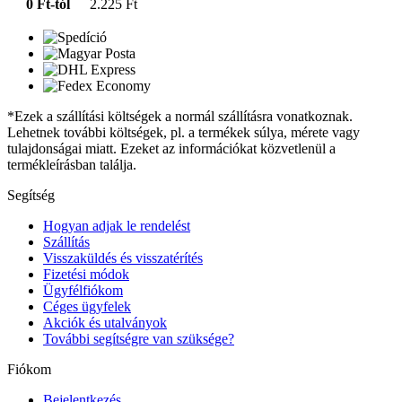
0 Ft-tól
2.225 Ft
*Ezek a szállítási költségek a normál szállításra vonatkoznak.
Lehetnek további költségek, pl. a termékek súlya, mérete vagy
tulajdonságai miatt. Ezeket az információkat közvetlenül a
termékleírásban találja.
Segítség
Hogyan adjak le rendelést
Szállítás
Visszaküldés és visszatérítés
Fizetési módok
Ügyfélfiókom
Céges ügyfelek
Akciók és utalványok
További segítségre van szüksége?
Fiókom
Bejelentkezés