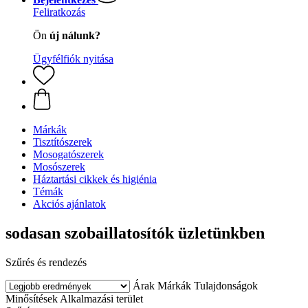
Feliratkozás
Ön
új nálunk?
Ügyfélfiók nyitása
Márkák
Tisztítószerek
Mosogatószerek
Mosószerek
Háztartási cikkek és higiénia
Témák
Akciós ajánlatok
sodasan szobaillatosítók üzletünkben
Szűrés és rendezés
Árak
Márkák
Tulajdonságok
Minősítések
Alkalmazási terület