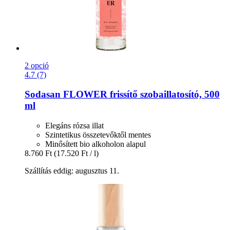
2 opció
4.7 (7)
Sodasan
FLOWER frissítő szobaillatosító, 500
ml
Elegáns rózsa illat
Szintetikus összetevőktől mentes
Minősített bio alkoholon alapul
8.760 Ft
(17.520 Ft / l)
Szállítás eddig: augusztus 11.