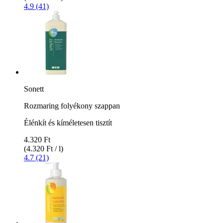
4.9 (41)
Sonett
Rozmaring folyékony szappan
Élénkít és kíméletesen tisztít
4.320 Ft
(4.320 Ft / l)
4.7 (21)