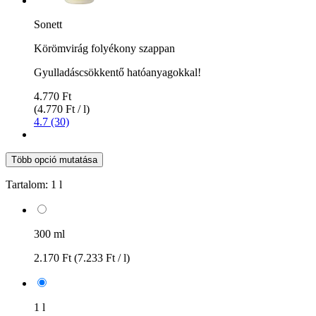
Sonett
Körömvirág folyékony szappan
Gyulladáscsökkentő hatóanyagokkal!
4.770 Ft
(4.770 Ft / l)
4.7 (30)
Több opció mutatása
Tartalom:
1 l
300 ml
2.170 Ft
(7.233 Ft / l)
1 l