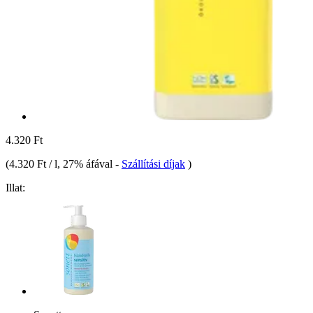
4.320 Ft
(
4.320 Ft / l
, 27% áfával
-
Szállítási díjak
)
Illat: