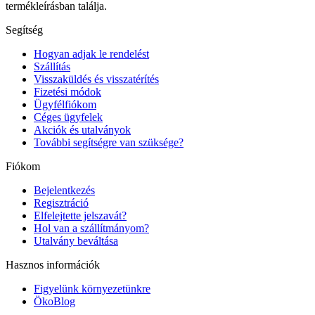
termékleírásban találja.
Segítség
Hogyan adjak le rendelést
Szállítás
Visszaküldés és visszatérítés
Fizetési módok
Ügyfélfiókom
Céges ügyfelek
Akciók és utalványok
További segítségre van szüksége?
Fiókom
Bejelentkezés
Regisztráció
Elfelejtette jelszavát?
Hol van a szállítmányom?
Utalvány beváltása
Hasznos információk
Figyelünk környezetünkre
ÖkoBlog