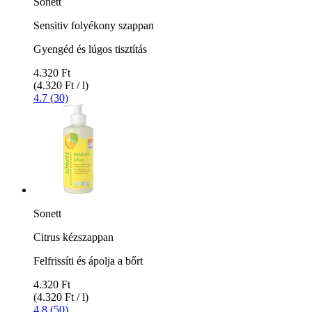
Sonett
Sensitiv folyékony szappan
Gyengéd és lúgos tisztítás
4.320 Ft
(4.320 Ft / l)
4.7 (30)
Sonett
Citrus kézszappan
Felfrissíti és ápolja a bőrt
4.320 Ft
(4.320 Ft / l)
4.8 (50)