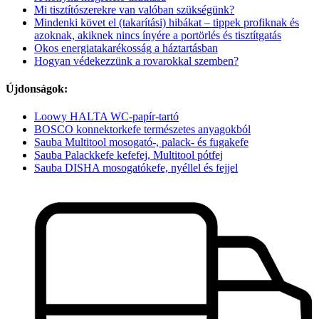
Mi tisztítószerekre van valóban szükségünk?
Mindenki követ el (takarítási) hibákat – tippek profiknak és
azoknak, akiknek nincs ínyére a portörlés és tisztítgatás
Okos energiatakarékosság a háztartásban
Hogyan védekezzünk a rovarokkal szemben?
Újdonságok:
Loowy HALTA WC-papír-tartó
BOSCO konnektorkefe természetes anyagokból
Sauba Multitool mosogató-, palack- és fugakefe
Sauba Palackkefe kefefej, Multitool pótfej
Sauba DISHA mosogatókefe, nyéllel és fejjel