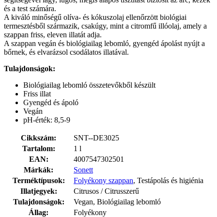
és a test számára.
A kiváló minőségű olíva- és kókuszolaj ellenőrzött biológiai
termesztésből származik, csakúgy, mint a citromfű illóolaj, amely a
szappan friss, eleven illatát adja.
A szappan vegán és biológiailag lebomló, gyengéd ápolást nyújt a
bőrnek, és elvarázsol csodálatos illatával.
Tulajdonságok:
Biológiailag lebomló összetevőkből készült
Friss illat
Gyengéd és ápoló
Vegán
pH-érték: 8,5-9
Cikkszám:
SNT--DE3025
Tartalom:
1 l
EAN:
4007547302501
Márkák:
Sonett
Terméktípusok:
Folyékony szappan
, Testápolás és higiénia
Illatjegyek:
Citrusos / Citrusszerű
Tulajdonságok:
Vegan, Biológiailag lebomló
Állag:
Folyékony