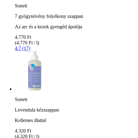
Sonett
7 gyógynövény folyékony szappan
Az arc és a kezek gyengéd ápolója
4.770 Ft
(4.770 Ft / l)
4.7 (17)
Sonett
Levendula kézszappan
Kellemes illattal
4.320 Ft
(4.320 Ft / l)