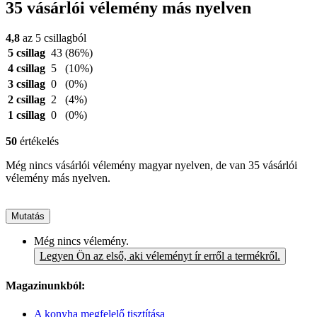
35 vásárlói vélemény más nyelven
4,8
az 5 csillagból
5 csillag
43
(86%)
4 csillag
5
(10%)
3 csillag
0
(0%)
2 csillag
2
(4%)
1 csillag
0
(0%)
50
értékelés
Még nincs vásárlói vélemény magyar nyelven, de van 35 vásárlói
vélemény más nyelven.
Mutatás
Még nincs vélemény.
Legyen Ön az első, aki véleményt ír erről a termékről.
Magazinunkból:
A konyha megfelelő tisztítása