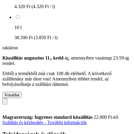
4.320 Ft
(4.320 Ft / l)
10 l
38.590 Ft
(3.859 Ft / l)
raktáron
Kiszállítás augusztus 11., kedd
-ig, amennyiben
vasárnap 23:59-ig
rendel.
Ebből a termékből már csak 108 db elérhető. A következő
szállítmány már úton van! Amennyiben többet rendel, az
befolyásolhatja a szállítási dátumot.
Kosárba
Magyarország: Ingyenes standard kiszállítás
22.000 Ft-tól
Szállítás és kézbesítés - További információk