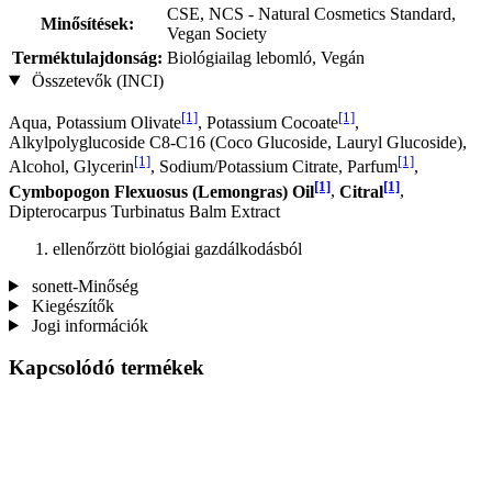
CSE, NCS - Natural Cosmetics Standard,
Minősítések:
Vegan Society
Terméktulajdonság:
Biológiailag lebomló, Vegán
Összetevők (INCI)
[1]
[1]
Aqua, Potassium Olivate
, Potassium Cocoate
,
Alkylpolyglucoside C8-C16 (Coco Glucoside, Lauryl Glucoside),
[1]
[1]
Alcohol, Glycerin
, Sodium/Potassium Citrate, Parfum
,
[1]
[1]
Cymbopogon Flexuosus (Lemongras) Oil
,
Citral
,
Dipterocarpus Turbinatus Balm Extract
ellenőrzött biológiai gazdálkodásból
sonett-Minőség
Kiegészítők
Jogi információk
Kapcsolódó termékek