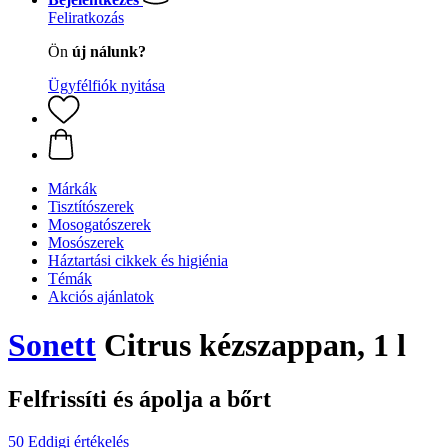
Feliratkozás
Ön
új nálunk?
Ügyfélfiók nyitása
Márkák
Tisztítószerek
Mosogatószerek
Mosószerek
Háztartási cikkek és higiénia
Témák
Akciós ajánlatok
Sonett
Citrus kézszappan, 1 l
Felfrissíti és ápolja a bőrt
50 Eddigi értékelés