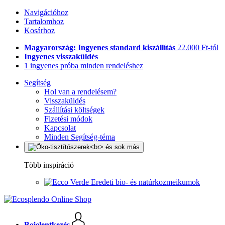
Navigációhoz
Tartalomhoz
Kosárhoz
Magyarország: Ingyenes standard kiszállítás
22.000 Ft-tól
Ingyenes visszaküldés
1 ingyenes próba minden rendeléshez
Segítség
Hol van a rendelésem?
Visszaküldés
Szállítási költségek
Fizetési módok
Kapcsolat
Minden Segítség-téma
Több inspiráció
Eredeti bio- és natúrkozmeikumok
Bejelentkezés