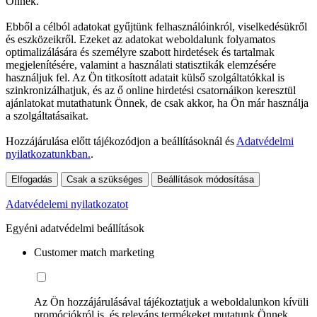
Önnek.
Ebből a célból adatokat gyűjtünk felhasználóinkról, viselkedésükről
és eszközeikről. Ezeket az adatokat weboldalunk folyamatos
optimalizálására és személyre szabott hirdetések és tartalmak
megjelenítésére, valamint a használati statisztikák elemzésére
használjuk fel. Az Ön titkosított adatait külső szolgáltatókkal is
szinkronizálhatjuk, és az ő online hirdetési csatornáikon keresztül
ajánlatokat mutathatunk Önnek, de csak akkor, ha Ön már használja
a szolgáltatásaikat.
Hozzájárulása előtt tájékozódjon a beállításoknál és
Adatvédelmi
nyilatkozatunkban.
.
Elfogadás
Csak a szükséges
Beállítások módosítása
Adatvédelemi nyilatkozatot
Egyéni adatvédelmi beállítások
Customer match marketing
Az Ön hozzájárulásával tájékoztatjuk a weboldalunkon kívüli
promóciókról is, és releváns termékeket mutatunk Önnek.