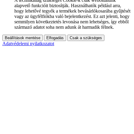
A technikailag szükséges Cookie-k csak weboldalunk
alapvető funkcióit biztosítják. Használhatók például arra,
hogy lehetővé tegyék a termékek bevásárlókosarába gyűjtését
vagy az ügyfélfiókba való bejelentkezést. Ez azt jelenti, hogy
semmilyen következtetés levonása nem lehetséges, így ebből
származó adatot soha nem adunk át harmadik félnek.
Beállítások mentése
Elfogadás
Csak a szükséges
Adatvédelemi nyilatkozatot