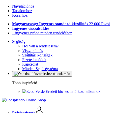
Navigációhoz
Tartalomhoz
Kosárhoz
Magyarország: Ingyenes standard kiszállítás
22.000 Ft-tól
Ingyenes visszaküldés
1 ingyenes próba minden rendeléshez
Segítség
Hol van a rendelésem?
Visszaküldés
Szállítási költségek
Fizetési módok
Kapcsolat
Minden Segítség-téma
Több inspiráció
Eredeti bio- és natúrkozmeikumok
Bejelentkezés