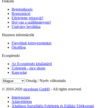
Fiókom
Bejelentkezés
Regisztráció
Elfelejtette jelszavát?
Hol van a szállítmányom?
Utalvány beváltása
Hasznos információk
Figyelünk környezetünkre
ÖkoBlog
Ecosplendo
Az Ecosplendo kínálatáról
Üzleteink - nice shops
Kapcsolat
Ország / Nyelv változtatás
© 2010-2026
niceshops GmbH
- All rights reserved.
Impresszum
Adatvédelem
Általános Szerződési Feltételek és Elállási Tájékoztató