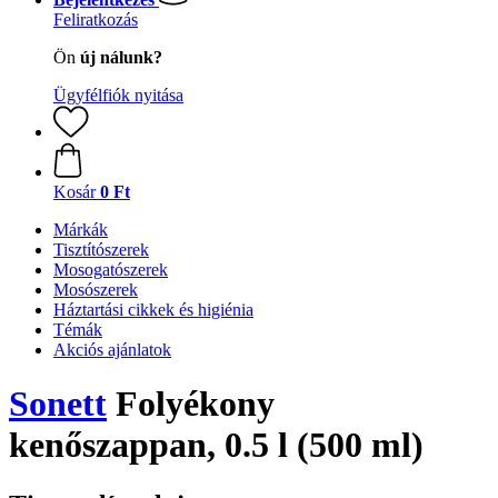
Feliratkozás
Ön
új nálunk?
Ügyfélfiók nyitása
Kosár
0 Ft
Márkák
Tisztítószerek
Mosogatószerek
Mosószerek
Háztartási cikkek és higiénia
Témák
Akciós ajánlatok
Sonett
Folyékony
kenőszappan, 0.5 l (500 ml)