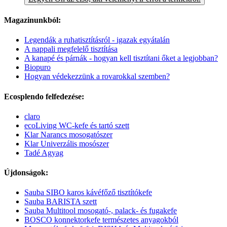
Magazinunkból:
Legendák a ruhatisztításról - igazak egyátalán
A nappali megfelelő tisztítása
A kanapé és párnák - hogyan kell tisztítani őket a legjobban?
Biopuro
Hogyan védekezzünk a rovarokkal szemben?
Ecosplendo felfedezése:
claro
ecoLiving WC-kefe és tartó szett
Klar Narancs mosogatószer
Klar Univerzális mosószer
Tadé Agyag
Újdonságok:
Sauba SIBO karos kávéfőző tisztítókefe
Sauba BARISTA szett
Sauba Multitool mosogató-, palack- és fugakefe
BOSCO konnektorkefe természetes anyagokból