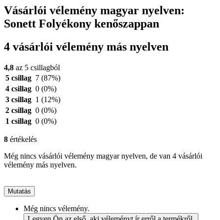
Vásárlói vélemény magyar nyelven:
Sonett Folyékony kenőszappan
4 vásárlói vélemény más nyelven
4,8
az 5 csillagból
5 csillag
7
(87%)
4 csillag
0
(0%)
3 csillag
1
(12%)
2 csillag
0
(0%)
1 csillag
0
(0%)
8
értékelés
Még nincs vásárlói vélemény magyar nyelven, de van 4 vásárlói
vélemény más nyelven.
Mutatás
Még nincs vélemény.
Legyen Ön az első, aki véleményt ír erről a termékről.