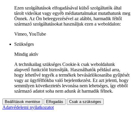
Ezen szolgáltatások elfogadásával külső szolgáltatók által
tárolt videókat vagy egyéb médiatartalmakat mutathatunk meg
Önnek. Az Ön beleegyezésével az alábbi, harmadik féltől
származó szolgáltatásokat használjuk ezen a weboldalon:
Vimeo, YouTube
Szükséges
Mindig aktív
A technikailag szükséges Cookie-k csak weboldalunk
alapvető funkcióit biztosítják. Használhatók például arra,
hogy lehetővé tegyék a termékek bevásárlókosarába gyűjtését
vagy az ügyfélfiókba való bejelentkezést. Ez azt jelenti, hogy
semmilyen következtetés levonása nem lehetséges, így ebből
származó adatot soha nem adunk át harmadik félnek.
Beállítások mentése
Elfogadás
Csak a szükséges
Adatvédelemi nyilatkozatot