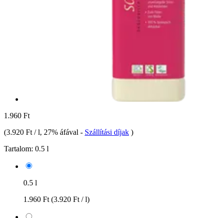
1.960 Ft
(
3.920 Ft / l
, 27% áfával
-
Szállítási díjak
)
Tartalom:
0.5 l
0.5 l
1.960 Ft
(3.920 Ft / l)