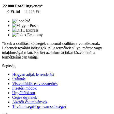
22.000 Ft-tól
Ingyenes*
0 Ft-tól
2.225 Ft
*Ezek a szállítási költségek a normál szállításra vonatkoznak.
Lehetnek további költségek, pl. a termékek súlya, mérete vagy
tulajdonságai miatt. Ezeket az információkat közvetlenül a
termékleírásban találja.
Segítség
Hogyan adjak le rendelést
Szállítás
Visszaküldés és visszatérítés
Fizetési módok
Ügyfélfiókom
Céges ügyfelek
Akciók és utalványok
További segítségre van szüksége?