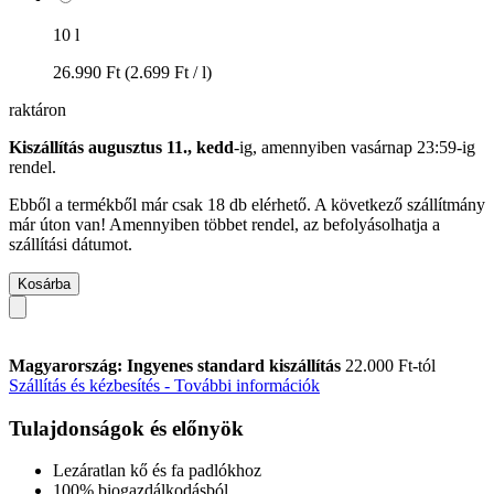
10 l
26.990 Ft
(2.699 Ft / l)
raktáron
Kiszállítás augusztus 11., kedd
-ig, amennyiben
vasárnap 23:59-ig
rendel.
Ebből a termékből már csak 18 db elérhető. A következő szállítmány
már úton van! Amennyiben többet rendel, az befolyásolhatja a
szállítási dátumot.
Kosárba
Magyarország: Ingyenes standard kiszállítás
22.000 Ft-tól
Szállítás és kézbesítés - További információk
Tulajdonságok és előnyök
Lezáratlan kő és fa padlókhoz
100% biogazdálkodásból