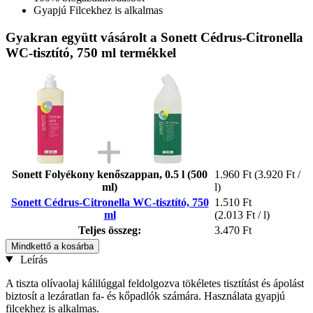
Gyapjú Filcekhez is alkalmas
Gyakran együtt vásárolt a Sonett Cédrus-Citronella
WC-tisztító, 750 ml termékkel
Sonett Folyékony kenőszappan, 0.5 l (500
1.960 Ft
(3.920 Ft /
ml)
l)
Sonett Cédrus-Citronella WC-tisztító, 750
1.510 Ft
ml
(2.013 Ft / l)
Teljes összeg:
3.470 Ft
Mindkettő a kosárba
Leírás
A tiszta olívaolaj kálilúggal feldolgozva tökéletes tisztítást és ápolást
biztosít a lezáratlan fa- és kőpadlók számára. Használata gyapjú
filcekhez is alkalmas.