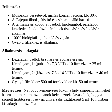
Jellemzők:
Mosóaktív összetevők magas koncentrációja, kb. 30%
A Cajeput illóolaj frissítő és csíra-ellenálló hatású
A természetes kőből, agyagból, linóleumból, parafából,
kezeletlen fából készült felületek tisztítására és ápolására
alkalmas.
100% biológiailag lebomló és vegán.
Gyapjú filcekhez is alkalmas.
Alkalmazás | adagolás:
Lezáratlan padlók tisztítása és ápolásá esetén:
Keménység 1: (puha, 0 - 7,3 °dH) - 10 liter vízhez 25 ml
termék
Keménység 2: (közepes, 7,3 - 14 °dH) - 10 liter vízhez 40 ml
termék
Gyapjú filcekhez: 500 ml forró vízhez kb. 50 ml termék.
Megjegyzés:
Nagyobb keménységi fokon a lágy szappant nem lehet
használni, mert lime szappanok keletkeznek. Javasoljuk, hogy a
szonett tisztítószert vagy az univerzális tisztítószert 5 ml-10 l vízben
kis adagban használja.