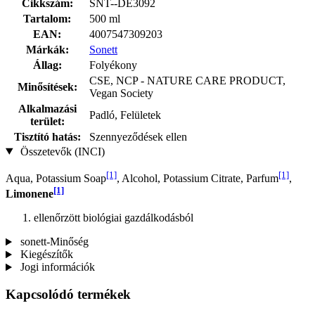
Cikkszám:
SNT--DE3092
Tartalom:
500 ml
EAN:
4007547309203
Márkák:
Sonett
Állag:
Folyékony
CSE, NCP - NATURE CARE PRODUCT,
Minősítések:
Vegan Society
Alkalmazási
Padló, Felületek
terület:
Tisztító hatás:
Szennyeződések ellen
Összetevők (INCI)
[1]
[1]
Aqua, Potassium Soap
, Alcohol, Potassium Citrate, Parfum
,
[1]
Limonene
ellenőrzött biológiai gazdálkodásból
sonett-Minőség
Kiegészítők
Jogi információk
Kapcsolódó termékek