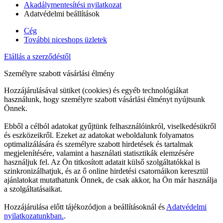
Akadálymentesítési nyilatkozat
Adatvédelmi beállítások
Cég
További niceshops üzletek
Elállás a szerződéstől
Személyre szabott vásárlási élmény
Hozzájárulásával sütiket (cookies) és egyéb technológiákat
használunk, hogy személyre szabott vásárlási élményt nyújtsunk
Önnek.
Ebből a célból adatokat gyűjtünk felhasználóinkról, viselkedésükről
és eszközeikről. Ezeket az adatokat weboldalunk folyamatos
optimalizálására és személyre szabott hirdetések és tartalmak
megjelenítésére, valamint a használati statisztikák elemzésére
használjuk fel. Az Ön titkosított adatait külső szolgáltatókkal is
szinkronizálhatjuk, és az ő online hirdetési csatornáikon keresztül
ajánlatokat mutathatunk Önnek, de csak akkor, ha Ön már használja
a szolgáltatásaikat.
Hozzájárulása előtt tájékozódjon a beállításoknál és
Adatvédelmi
nyilatkozatunkban.
.