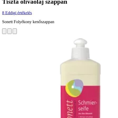
Tiszta olívaolaj szappan
8 Eddigi értékelés
Sonett Folyékony kenőszappan