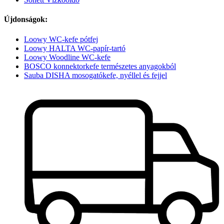
Újdonságok:
Loowy WC-kefe pótfej
Loowy HALTA WC-papír-tartó
Loowy Woodline WC-kefe
BOSCO konnektorkefe természetes anyagokból
Sauba DISHA mosogatókefe, nyéllel és fejjel