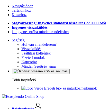
Navigációhoz
Tartalomhoz
Kosárhoz
Magyarország: Ingyenes standard kiszállítás
22.000 Ft-tól
Ingyenes visszaküldés
1 ingyenes próba minden rendeléshez
Segítség
Hol van a rendelésem?
Visszaküldés
Szállítási költségek
Fizetési módok
Kapcsolat
Minden Segítség-téma
Több inspiráció
Eredeti bio- és natúrkozmeikumok
Bejelentkezés