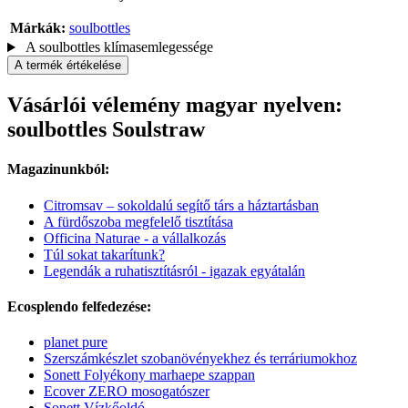
Márkák:
soulbottles
A soulbottles klímasemlegessége
A termék értékelése
Vásárlói vélemény magyar nyelven:
soulbottles Soulstraw
Magazinunkból:
Citromsav – sokoldalú segítő társ a háztartásban
A fürdőszoba megfelelő tisztítása
Officina Naturae - a vállalkozás
Túl sokat takarítunk?
Legendák a ruhatisztításról - igazak egyátalán
Ecosplendo felfedezése:
planet pure
Szerszámkészlet szobanövényekhez és terráriumokhoz
Sonett Folyékony marhaepe szappan
Ecover ZERO mosogatószer
Sonett Vízkőoldó