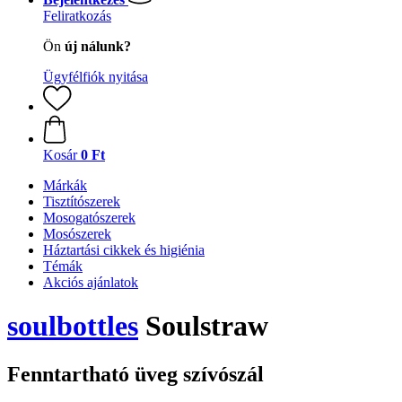
Feliratkozás
Ön
új nálunk?
Ügyfélfiók nyitása
Kosár
0 Ft
Márkák
Tisztítószerek
Mosogatószerek
Mosószerek
Háztartási cikkek és higiénia
Témák
Akciós ajánlatok
soulbottles
Soulstraw
Fenntartható üveg szívószál