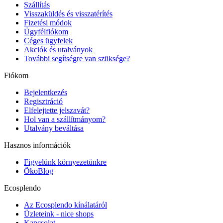
Szállítás
Visszaküldés és visszatérítés
Fizetési módok
Ügyfélfiókom
Céges ügyfelek
Akciók és utalványok
További segítségre van szüksége?
Fiókom
Bejelentkezés
Regisztráció
Elfelejtette jelszavát?
Hol van a szállítmányom?
Utalvány beváltása
Hasznos információk
Figyelünk környezetünkre
ÖkoBlog
Ecosplendo
Az Ecosplendo kínálatáról
Üzleteink - nice shops
Kapcsolat