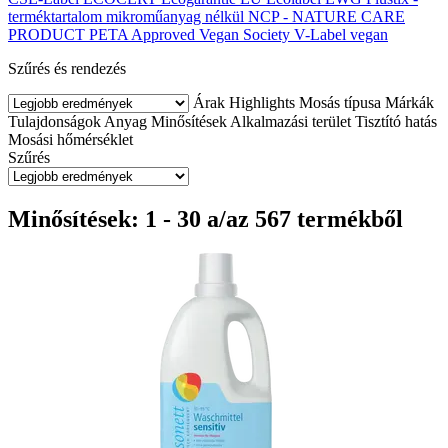
terméktartalom mikroműanyag nélkül
NCP - NATURE CARE
PRODUCT
PETA Approved
Vegan Society
V-Label vegan
Szűrés és rendezés
Árak
Highlights
Mosás típusa
Márkák
Tulajdonságok
Anyag
Minősítések
Alkalmazási terület
Tisztító hatás
Mosási hőmérséklet
Szűrés
Minősítések: 1 - 30 a/az 567 termékből