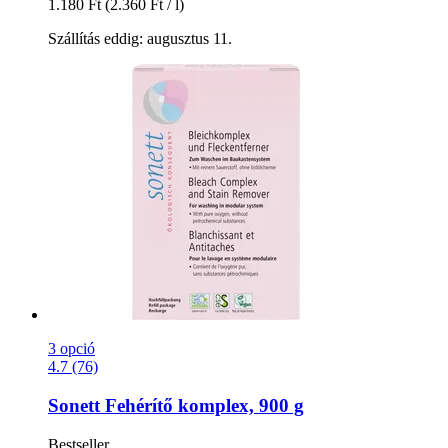
1.180 Ft
(2.360 Ft / l)
Szállítás eddig: augusztus 11.
3 opció
4.7 (76)
Sonett
Fehérítő komplex, 900 g
Bestseller