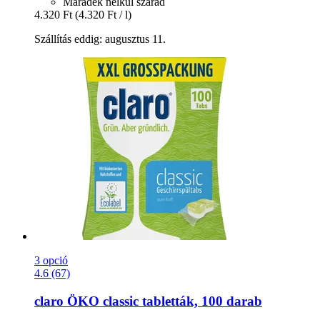
Maradék nélkül szárad
4.320 Ft
(4.320 Ft / l)
Szállítás eddig: augusztus 11.
3 opció
4.6 (67)
claro
ÖKO classic tabletták, 100 darab