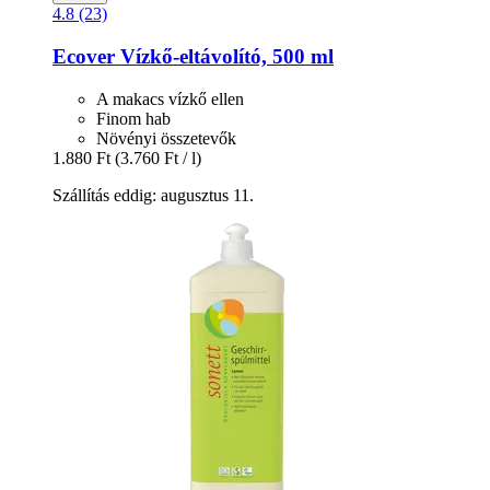
4.8 (23)
Ecover
Vízkő-​eltávolító, 500 ml
A makacs vízkő ellen
Finom hab
Növényi összetevők
1.880 Ft
(3.760 Ft / l)
Szállítás eddig: augusztus 11.