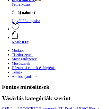
Feliratkozás
Ön
új nálunk?
Ügyfélfiók nyitása
Kosár
0 Ft
Márkák
Tisztítószerek
Mosogatószerek
Mosószerek
Háztartási cikkek és higiénia
Témák
Akciós ajánlatok
Fontos minősítések
Vásárlás kategóriák szerint
CSE-Label
ECOCERT
Ecogarantie
EU Ecolabel
EWG
Flustix -