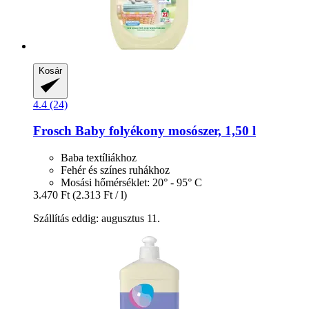
Kosár
4.4 (24)
Frosch
Baby folyékony mosószer, 1,50 l
Baba textíliákhoz
Fehér és színes ruhákhoz
Mosási hőmérséklet: 20° - 95° C
3.470 Ft
(2.313 Ft / l)
Szállítás eddig: augusztus 11.