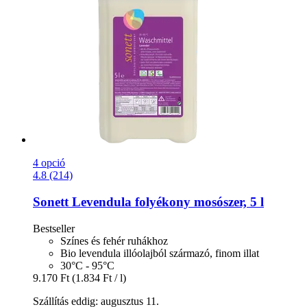
4 opció
4.8 (214)
Sonett
Levendula folyékony mosószer, 5 l
Bestseller
Színes és fehér ruhákhoz
Bio levendula illóolajból származó, finom illat
30°C - 95°C
9.170 Ft
(1.834 Ft / l)
Szállítás eddig: augusztus 11.