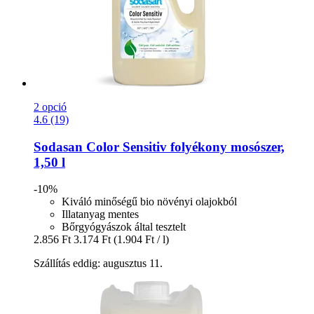
2 opció
4.6 (19)
Sodasan
Color Sensitiv folyékony mosószer,
1,50 l
-10%
Kiváló minőségű bio növényi olajokból
Illatanyag mentes
Bőrgyógyászok által tesztelt
2.856 Ft
3.174 Ft
(1.904 Ft / l)
Szállítás eddig: augusztus 11.