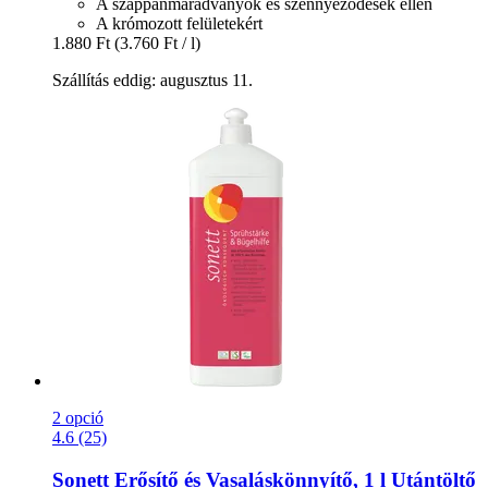
A szappanmaradványok és szennyeződések ellen
A krómozott felületekért
1.880 Ft
(3.760 Ft / l)
Szállítás eddig: augusztus 11.
2 opció
4.6 (25)
Sonett
Erősítő és Vasaláskönnyítő, 1 l Utántöltő