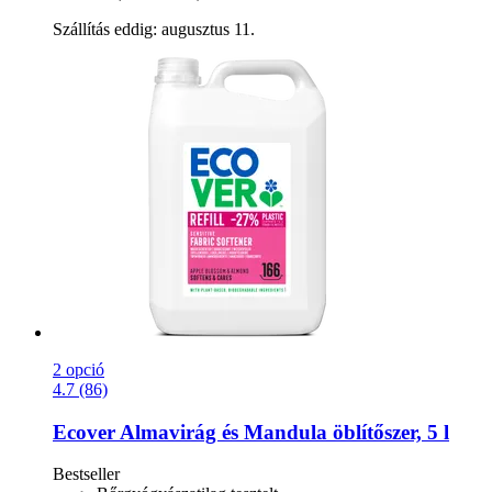
Szállítás eddig: augusztus 11.
2 opció
4.7 (86)
Ecover
Almavirág és Mandula öblítőszer, 5 l
Bestseller