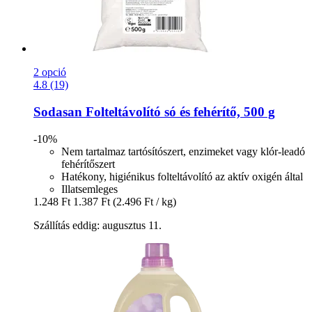
2 opció
4.8 (19)
Sodasan
Folteltávolító só és fehérítő, 500 g
-10%
Nem tartalmaz tartósítószert, enzimeket vagy klór-leadó
fehérítőszert
Hatékony, higiénikus folteltávolító az aktív oxigén által
Illatsemleges
1.248 Ft
1.387 Ft
(2.496 Ft / kg)
Szállítás eddig: augusztus 11.