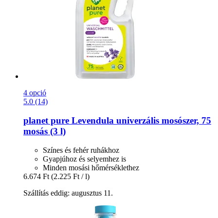
4 opció
5.0 (14)
planet pure
Levendula univerzális mosószer, 75
mosás (3 l)
Színes és fehér ruhákhoz
Gyapjúhoz és selyemhez is
Minden mosási hőmérséklethez
6.674 Ft
(2.225 Ft / l)
Szállítás eddig: augusztus 11.