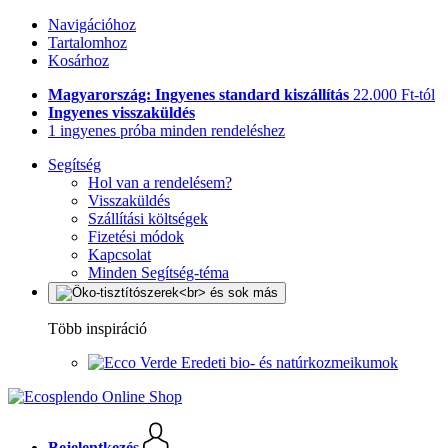
Navigációhoz
Tartalomhoz
Kosárhoz
Magyarország: Ingyenes standard kiszállítás
22.000 Ft-tól
Ingyenes visszaküldés
1 ingyenes próba minden rendeléshez
Segítség
Hol van a rendelésem?
Visszaküldés
Szállítási költségek
Fizetési módok
Kapcsolat
Minden Segítség-téma
Több inspiráció
Eredeti bio- és natúrkozmeikumok
Bejelentkezés