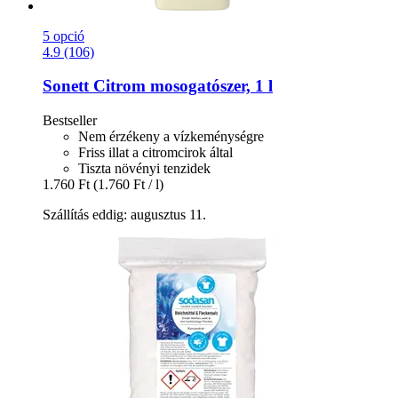
5 opció
4.9 (106)
Sonett
Citrom mosogatószer, 1 l
Bestseller
Nem érzékeny a vízkeménységre
Friss illat a citromcirok által
Tiszta növényi tenzidek
1.760 Ft
(1.760 Ft / l)
Szállítás eddig: augusztus 11.