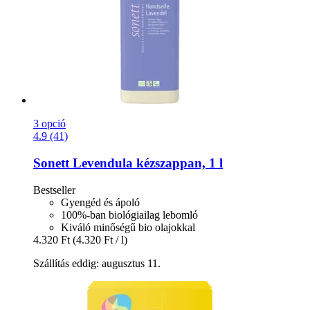
3 opció
4.9 (41)
Sonett
Levendula kézszappan, 1 l
Bestseller
Gyengéd és ápoló
100%-ban biológiailag lebomló
Kiváló minőségű bio olajokkal
4.320 Ft
(4.320 Ft / l)
Szállítás eddig: augusztus 11.