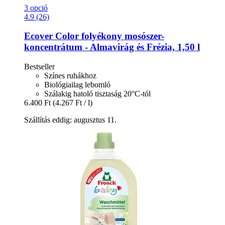
3 opció
4.9 (26)
Ecover
Color folyékony mosószer-​
koncentrátum -​ Almavirág és Frézia, 1,50 l
Bestseller
Színes ruhákhoz
Biológiailag lebomló
Szálakig hatoló tisztaság 20°C-tól
6.400 Ft
(4.267 Ft / l)
Szállítás eddig: augusztus 11.