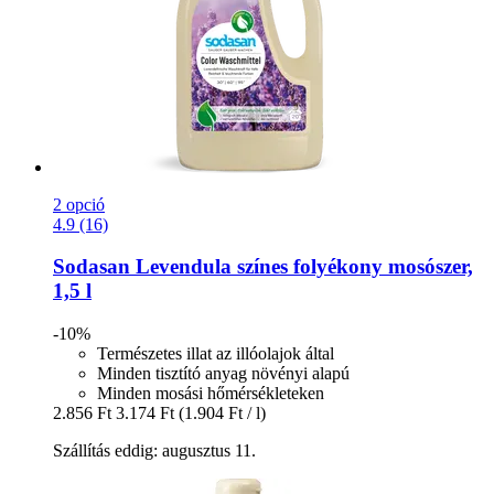
2 opció
4.9 (16)
Sodasan
Levendula színes folyékony mosószer,
1,5 l
-10%
Természetes illat az illóolajok által
Minden tisztító anyag növényi alapú
Minden mosási hőmérsékleteken
2.856 Ft
3.174 Ft
(1.904 Ft / l)
Szállítás eddig: augusztus 11.