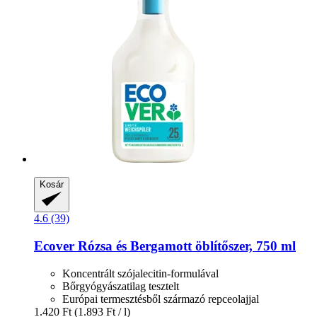
Kosár
4.6 (39)
Ecover
Rózsa és Bergamott öblítőszer, 750 ml
Koncentrált szójalecitin-formulával
Bőrgyógyászatilag tesztelt
Európai termesztésből származó repceolajjal
1.420 Ft
(1.893 Ft / l)