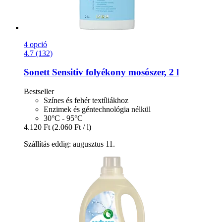
4 opció
4.7 (132)
Sonett
Sensitiv folyékony mosószer, 2 l
Bestseller
Színes és fehér textíliákhoz
Enzimek és géntechnológia nélkül
30°C - 95°C
4.120 Ft
(2.060 Ft / l)
Szállítás eddig: augusztus 11.