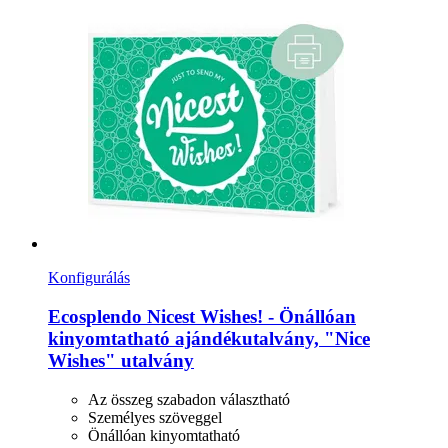
Konfigurálás
Ecosplendo
Nicest Wishes! -​ Önállóan
kinyomtatható ajándékutalvány, "Nice
Wishes" utalvány
Az összeg szabadon választható
Személyes szöveggel
Önállóan kinyomtatható