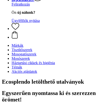
Feliratkozás
Ön
új nálunk?
Ügyfélfiók nyitása
Márkák
Tisztítószerek
Mosogatószerek
Mosószerek
Háztartási cikkek és higiénia
Témák
Akciós ajánlatok
Ecosplendo letölthető utalványok
Egyszerűen nyomtassa ki és szerezzen
örömet!