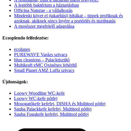
A legtöbb baktérium a háztartásban
Officina Naturae - a vállalkozás
Mindenki követ el (takarítási) hibákat – tippek profiknak és
azoknak, akiknek nincs ínyére a portörlés és tisztítgatás
A mosószer megfelelő adagolása
Ecosplendo felfedezése:
ecolunes
PUREWAVE Varázs szivacs
bluu cleanions – Palacktisztító
Multikraft eMC Oxigénes fehérítő
Small Planet AMZ Luffa szivacs
Újdonságok:
Loowy Woodline WC-kefe
Loowy WC-kefe pótfej
Mosogatókefe kefefej, DISHA és Multitool pótfej
Sauba Palackkefe kefefej, Multitool pótfej
Sauba Fugakefe kefefej, Multitool pótfej