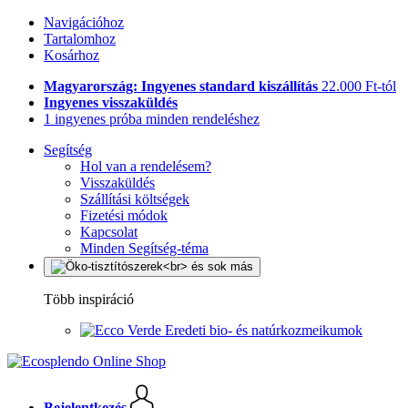
Navigációhoz
Tartalomhoz
Kosárhoz
Magyarország: Ingyenes standard kiszállítás
22.000 Ft-tól
Ingyenes visszaküldés
1 ingyenes próba minden rendeléshez
Segítség
Hol van a rendelésem?
Visszaküldés
Szállítási költségek
Fizetési módok
Kapcsolat
Minden Segítség-téma
Több inspiráció
Eredeti bio- és natúrkozmeikumok
Bejelentkezés