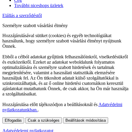
Cég
További niceshops üzletek
Elállás a szerződéstől
Személyre szabott vásárlási élmény
Hozzájárulásával sütiket (cookies) és egyéb technológiákat
használunk, hogy személyre szabott vásárlási élményt nyújtsunk
Önnek.
Ebből a célból adatokat gyűjtünk felhasználóinkról, viselkedésükről
és eszközeikről. Ezeket az adatokat weboldalunk folyamatos
optimalizálására és személyre szabott hirdetések és tartalmak
megjelenítésére, valamint a használati statisztikák elemzésére
használjuk fel. Az Ön titkosított adatait külső szolgáltatókkal is
szinkronizálhatjuk, és az ő online hirdetési csatornáikon keresztül
ajánlatokat mutathatunk Önnek, de csak akkor, ha Ön már használja
a szolgáltatásaikat.
Hozzájárulása előtt tájékozódjon a beállításoknál és
Adatvédelmi
nyilatkozatunkban.
.
Elfogadás
Csak a szükséges
Beállítások módosítása
Adatvédelemi nyilatkozatot