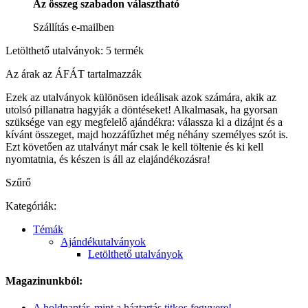
Az összeg szabadon választható
Szállítás e-mailben
Letölthető utalványok: 5 termék
Az árak az ÁFÁT tartalmazzák
Ezek az utalványok különösen ideálisak azok számára, akik az
utolsó pillanatra hagyják a döntéseket! Alkalmasak, ha gyorsan
szüksége van egy megfelelő ajándékra: válassza ki a dizájnt és a
kívánt összeget, majd hozzáfűzhet még néhány személyes szót is.
Ezt követően az utalványt már csak le kell töltenie és ki kell
nyomtatnia, és készen is áll az elajándékozásra!
Szűrő
Kategóriák:
Témák
Ajándékutalványok
Letölthető utalványok
Magazinunkból:
A holdnaptár, mint a háztartás titkos fegyvere!