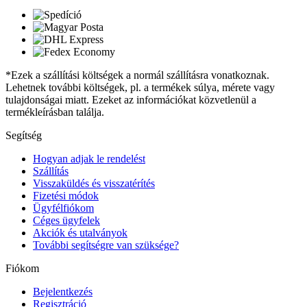
*Ezek a szállítási költségek a normál szállításra vonatkoznak.
Lehetnek további költségek, pl. a termékek súlya, mérete vagy
tulajdonságai miatt. Ezeket az információkat közvetlenül a
termékleírásban találja.
Segítség
Hogyan adjak le rendelést
Szállítás
Visszaküldés és visszatérítés
Fizetési módok
Ügyfélfiókom
Céges ügyfelek
Akciók és utalványok
További segítségre van szüksége?
Fiókom
Bejelentkezés
Regisztráció