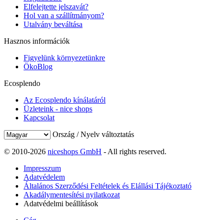
Elfelejtette jelszavát?
Hol van a szállítmányom?
Utalvány beváltása
Hasznos információk
Figyelünk környezetünkre
ÖkoBlog
Ecosplendo
Az Ecosplendo kínálatáról
Üzleteink - nice shops
Kapcsolat
Ország / Nyelv változtatás
© 2010-2026
niceshops GmbH
- All rights reserved.
Impresszum
Adatvédelem
Általános Szerződési Feltételek és Elállási Tájékoztató
Akadálymentesítési nyilatkozat
Adatvédelmi beállítások