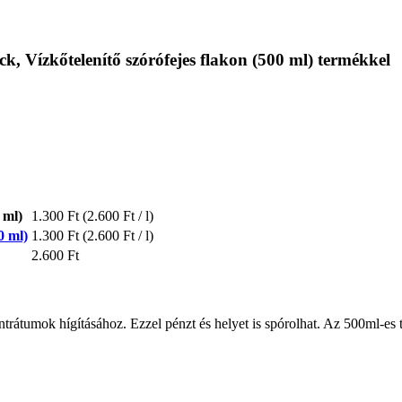
k, Vízkőtelenítő szórófejes flakon (500 ml) termékkel
 ml)
1.300 Ft
(2.600 Ft / l)
0 ml)
1.300 Ft
(2.600 Ft / l)
2.600 Ft
átumok hígításához. Ezzel pénzt és helyet is spórolhat. Az 500ml-es tis