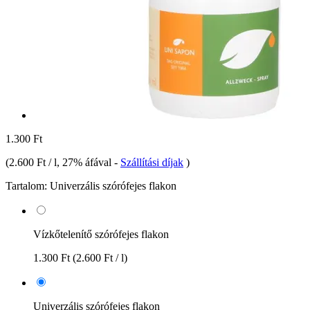
1.300 Ft
(
2.600 Ft / l
, 27% áfával
-
Szállítási díjak
)
Tartalom:
Univerzális szórófejes flakon
Vízkőtelenítő szórófejes flakon
1.300 Ft
(2.600 Ft / l)
Univerzális szórófejes flakon