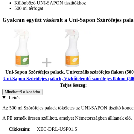
Különböző UNI-SAPON tisztítókhoz
500 ml térfogat
Gyakran együtt vásárolt a Uni-Sapon Szórófejes palac
Uni-Sapon Szórófejes palack, Univerzális szórófejes flakon (500
Uni-Sapon Szórófejes palack, Vízkőtelenítő szórófejes flakon (50
Teljes összeg:
Mindkettő a kosárba
Leírás
Az 500 ml Szórófejes palack tökéletes az UNI-SAPON tisztító koncentr
A PE termék üresen szállított, amelyet Németországben állítanak elő.
Cikkszám:
XEC-DRL-USP01.S