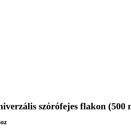
iverzális szórófejes flakon (500 
hoz