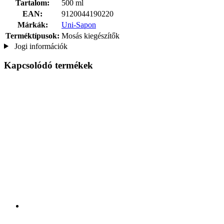
Tartalom:
500 ml
EAN:
9120044190220
Márkák:
Uni-Sapon
Terméktípusok:
Mosás kiegészítők
Jogi információk
Kapcsolódó termékek