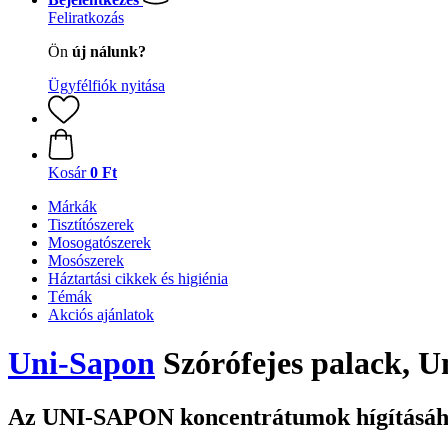
Feliratkozás
Ön
új nálunk?
Ügyfélfiók nyitása
Kosár
0 Ft
Márkák
Tisztítószerek
Mosogatószerek
Mosószerek
Háztartási cikkek és higiénia
Témák
Akciós ajánlatok
Uni-Sapon
Szórófejes palack, Un
Az UNI-SAPON koncentrátumok hígításá