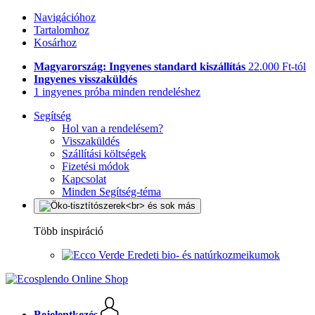
Navigációhoz
Tartalomhoz
Kosárhoz
Magyarország: Ingyenes standard kiszállítás
22.000 Ft-tól
Ingyenes visszaküldés
1 ingyenes próba minden rendeléshez
Segítség
Hol van a rendelésem?
Visszaküldés
Szállítási költségek
Fizetési módok
Kapcsolat
Minden Segítség-téma
Több inspiráció
Eredeti bio- és natúrkozmeikumok
Bejelentkezés