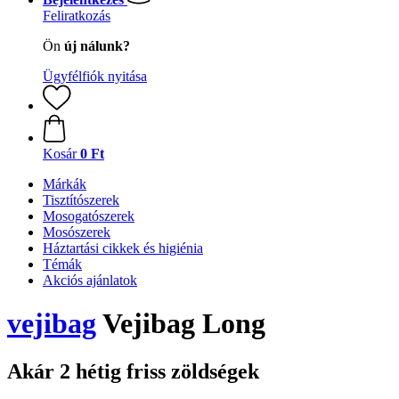
Feliratkozás
Ön
új nálunk?
Ügyfélfiók nyitása
Kosár
0 Ft
Márkák
Tisztítószerek
Mosogatószerek
Mosószerek
Háztartási cikkek és higiénia
Témák
Akciós ajánlatok
vejibag
Vejibag Long
Akár 2 hétig friss zöldségek