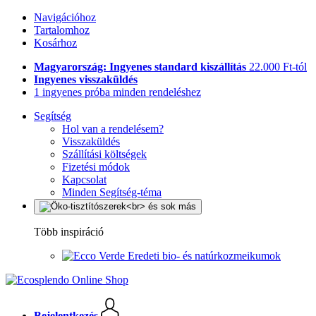
Navigációhoz
Tartalomhoz
Kosárhoz
Magyarország: Ingyenes standard kiszállítás
22.000 Ft-tól
Ingyenes visszaküldés
1 ingyenes próba minden rendeléshez
Segítség
Hol van a rendelésem?
Visszaküldés
Szállítási költségek
Fizetési módok
Kapcsolat
Minden Segítség-téma
Több inspiráció
Eredeti bio- és natúrkozmeikumok
Bejelentkezés