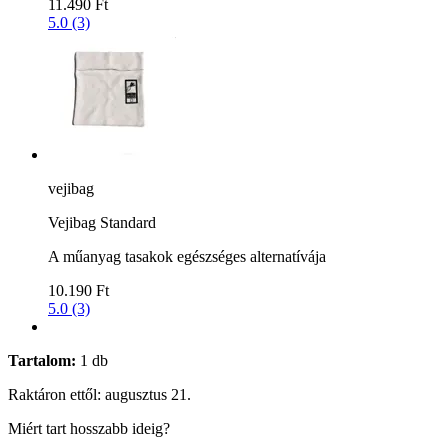
11.490 Ft
5.0 (3)
vejibag
Vejibag Standard
A műanyag tasakok egészséges alternatívája
10.190 Ft
5.0 (3)
Tartalom:
1 db
Raktáron ettől: augusztus 21.
Miért tart hosszabb ideig?