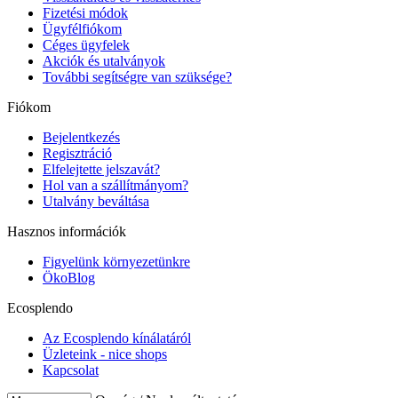
Fizetési módok
Ügyfélfiókom
Céges ügyfelek
Akciók és utalványok
További segítségre van szüksége?
Fiókom
Bejelentkezés
Regisztráció
Elfelejtette jelszavát?
Hol van a szállítmányom?
Utalvány beváltása
Hasznos információk
Figyelünk környezetünkre
ÖkoBlog
Ecosplendo
Az Ecosplendo kínálatáról
Üzleteink - nice shops
Kapcsolat