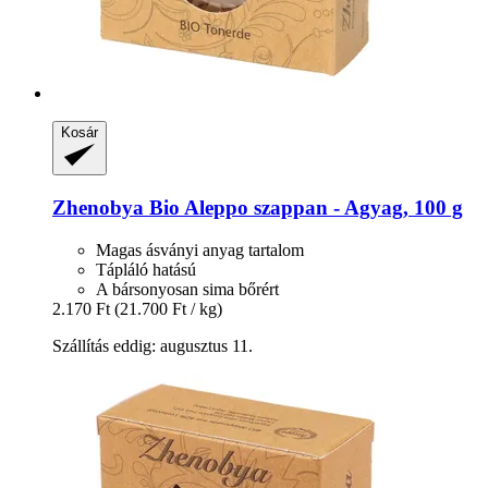
Kosár
Zhenobya
Bio Aleppo szappan -​ Agyag, 100 g
Magas ásványi anyag tartalom
Tápláló hatású
A bársonyosan sima bőrért
2.170 Ft
(21.700 Ft / kg)
Szállítás eddig: augusztus 11.