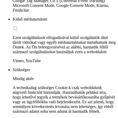
Google Tag Manager, UET (Universal Event Tracking)
Microsoft Consent Mode, Google Consent Mode, Klarna,
Freshchat
Külső médiatartalom
Ezen szolgáltatások elfogadásával külső szolgáltatók által
tárolt videókat vagy egyéb médiatartalmakat mutathatunk meg
Önnek. Az Ön beleegyezésével az alábbi, harmadik féltől
származó szolgáltatásokat használjuk ezen a weboldalon:
Vimeo, YouTube
Szükséges
Mindig aktív
A technikailag szükséges Cookie-k csak weboldalunk
alapvető funkcióit biztosítják. Használhatók például arra,
hogy lehetővé tegyék a termékek bevásárlókosarába gyűjtését
vagy az ügyfélfiókba való bejelentkezést. Ez azt jelenti, hogy
semmilyen következtetés levonása nem lehetséges, így ebből
származó adatot soha nem adunk át harmadik félnek.