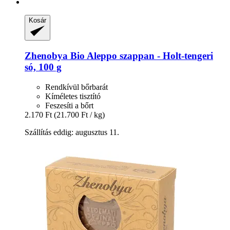
Kosár
Zhenobya
Bio Aleppo szappan -​ Holt-​tengeri
só, 100 g
Rendkívül bőrbarát
Kíméletes tisztító
Feszesíti a bőrt
2.170 Ft
(21.700 Ft / kg)
Szállítás eddig: augusztus 11.