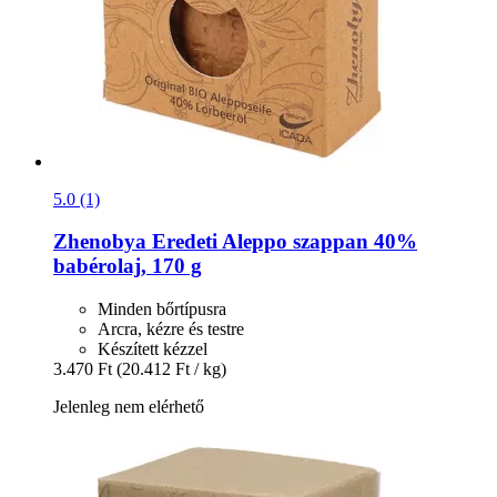
5.0 (1)
Zhenobya
Eredeti Aleppo szappan 40%
babérolaj, 170 g
Minden bőrtípusra
Arcra, kézre és testre
Készített kézzel
3.470 Ft
(20.412 Ft / kg)
Jelenleg nem elérhető