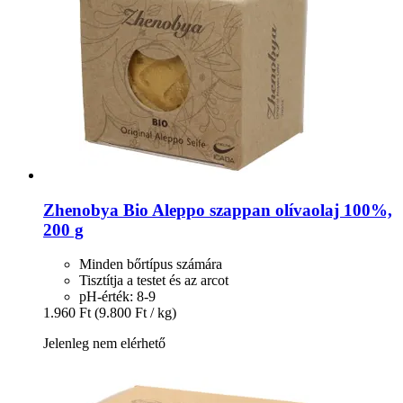
Zhenobya
Bio Aleppo szappan olívaolaj 100%,
200 g
Minden bőrtípus számára
Tisztítja a testet és az arcot
pH-érték: 8-9
1.960 Ft
(9.800 Ft / kg)
Jelenleg nem elérhető