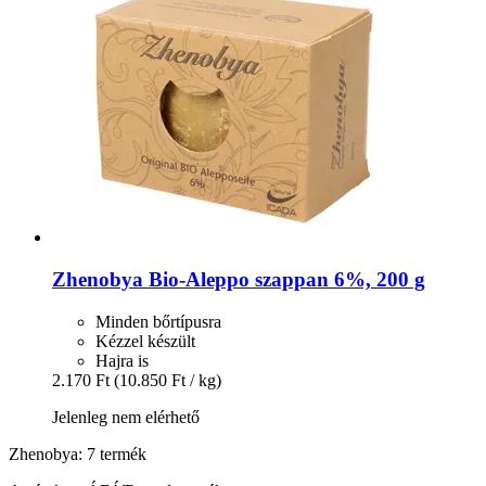
Zhenobya
Bio-​Aleppo szappan 6%, 200 g
Minden bőrtípusra
Kézzel készült
Hajra is
2.170 Ft
(10.850 Ft / kg)
Jelenleg nem elérhető
Zhenobya: 7 termék