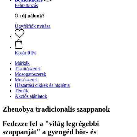
Feliratkozás
Ön
új nálunk?
Ügyfélfiók nyitása
Kosár
0 Ft
Márkák
Tisztítószerek
Mosogatószerek
Mosószerek
Háztartási cikkek és higiénia
Témák
Akciós ajánlatok
Zhenobya tradicionális szappanok
Fedezze fel a "világ legrégebbi
szappanját" a gyengéd bőr- és