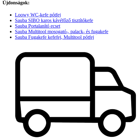
Újdonságok:
Loowy WC-kefe pótfej
Sauba SIBO karos kávéfőző tisztítókefe
Sauba Portalanító ecset
Sauba Multitool mosogató-, palack- és fugakefe
Sauba Fugakefe kefefej, Multitool pótfej