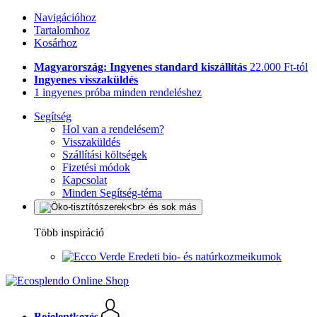
Navigációhoz
Tartalomhoz
Kosárhoz
Magyarország: Ingyenes standard kiszállítás
22.000 Ft-tól
Ingyenes visszaküldés
1 ingyenes próba minden rendeléshez
Segítség
Hol van a rendelésem?
Visszaküldés
Szállítási költségek
Fizetési módok
Kapcsolat
Minden Segítség-téma
Több inspiráció
Eredeti bio- és natúrkozmeikumok
Bejelentkezés