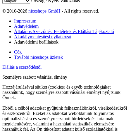
Ország / Nyelv változtatás
© 2010-2026
niceshops GmbH
- All rights reserved.
Impresszum
Adatvédelem
Általános Szerződési Feltételek és Elállási Tájékoztató
Akadálymentesítési nyilatkozat
Adatvédelmi beállítások
Cég
További niceshops üzletek
Elállás a szerződéstől
Személyre szabott vásárlási élmény
Hozzájárulásával sütiket (cookies) és egyéb technológiákat
használunk, hogy személyre szabott vásárlási élményt nyújtsunk
Önnek.
Ebből a célból adatokat gyűjtünk felhasználóinkról, viselkedésükről
és eszközeikről. Ezeket az adatokat weboldalunk folyamatos
optimalizálására és személyre szabott hirdetések és tartalmak
megjelenítésére, valamint a használati statisztikák elemzésére
használjuk fel. Az Ön titkosított adatait külső szolgáltatókkal is