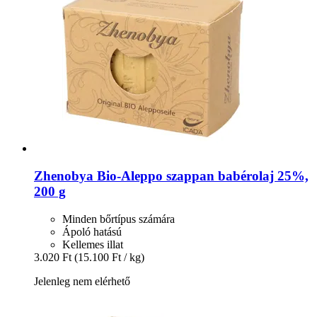
Zhenobya
Bio-​Aleppo szappan babérolaj 25%,
200 g
Minden bőrtípus számára
Ápoló hatású
Kellemes illat
3.020 Ft
(15.100 Ft / kg)
Jelenleg nem elérhető