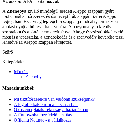
Az árak az ÁFÁT tartalmazzák
A
Zhenobya
kiváló minőségű, eredeti Aleppo szappant gyárt
tradicionális módszerek és ősi receptúrák alapján Szíria Aleppo
régiójában. Ez a világ legrégebbi szappanja - ideális, természetes
ápolást nyújt a bőr és a haj számára. A hagyomány, a kreatív
szorgalom és a történelem eredménye. Ahogy évszázadokkal ezelőtt,
most is a tapasztalat, a gondoskodás és a szenvedély keveréke teszi
lehetővé az Aleppo szappan létrejöttét.
Szűrő
Kategóriák:
Márkák
Zhenobya
Magazinunkból:
Mi tisztítószerekre van valóban szükségünk?
A legtöbb baktérium a háztartásban
Okos energiatakarékosság a háztartásban
A fürdőszoba megfelelő tisztítása
Officina Naturae - a vállalkozás