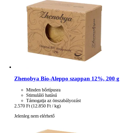
Zhenobya
Bio-​Aleppo szappan 12%, 200 g
Minden bőrtípusra
Stimuláló hatású
Támogatja az önszabályozást
2.570 Ft
(12.850 Ft / kg)
Jelenleg nem elérhető