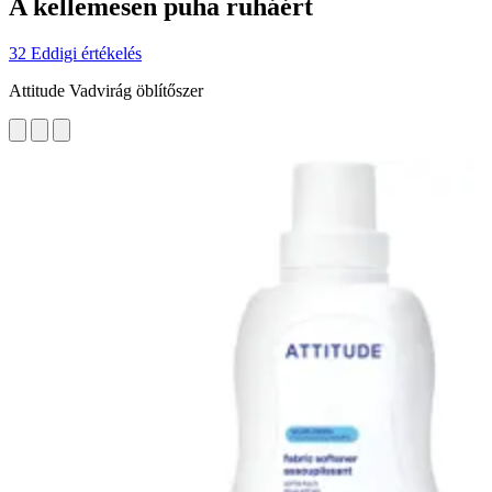
A kellemesen puha ruháért
32 Eddigi értékelés
Attitude Vadvirág öblítőszer