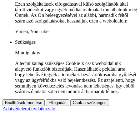
Ezen szolgáltatások elfogadásával külső szolgáltatók által
tárolt videókat vagy egyéb médiatartalmakat mutathatunk meg
Önnek. Az Ön beleegyezésével az alábbi, harmadik féltől
származó szolgáltatásokat használjuk ezen a weboldalon:
Vimeo, YouTube
Szükséges
Mindig aktív
A technikailag szükséges Cookie-k csak weboldalunk
alapvető funkcióit biztosítják. Használhatók például arra,
hogy lehetővé tegyék a termékek bevásárlókosarába gyűjtését
vagy az ügyfélfiókba való bejelentkezést. Ez azt jelenti, hogy
semmilyen következtetés levonása nem lehetséges, így ebből
származó adatot soha nem adunk át harmadik félnek.
Beállítások mentése
Elfogadás
Csak a szükséges
Adatvédelemi nyilatkozatot