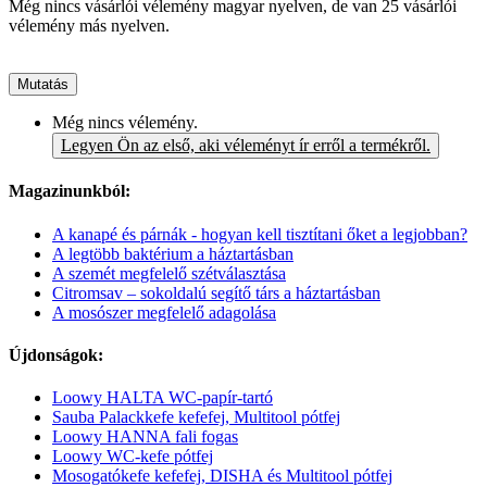
Még nincs vásárlói vélemény magyar nyelven, de van 25 vásárlói
vélemény más nyelven.
Mutatás
Még nincs vélemény.
Legyen Ön az első, aki véleményt ír erről a termékről.
Magazinunkból:
A kanapé és párnák - hogyan kell tisztítani őket a legjobban?
A legtöbb baktérium a háztartásban
A szemét megfelelő szétválasztása
Citromsav – sokoldalú segítő társ a háztartásban
A mosószer megfelelő adagolása
Újdonságok:
Loowy HALTA WC-papír-tartó
Sauba Palackkefe kefefej, Multitool pótfej
Loowy HANNA fali fogas
Loowy WC-kefe pótfej
Mosogatókefe kefefej, DISHA és Multitool pótfej