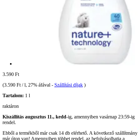
3.590 Ft
(
3.590 Ft / l
, 27% áfával
-
Szállítási díjak
)
Tartalom:
1 l
raktáron
Kiszállítás augusztus 11., kedd
-ig, amennyiben
vasárnap 23:59-ig
rendel.
Ebből a termékből már csak 14 db elérhető. A következő szállítmány
már úton van! Amennyiben többet rendel, az befolyásolhatja a