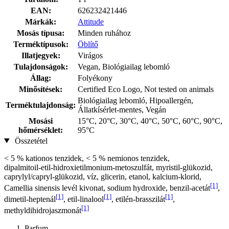
EAN:
626232421446
Márkák:
Attitude
Mosás típusa:
Minden ruhához
Terméktípusok:
Öblítő
Illatjegyek:
Virágos
Tulajdonságok:
Vegan, Biológiailag lebomló
Állag:
Folyékony
Minősítések:
Certified Eco Logo, Not tested on animals
Biológiailag lebomló, Hipoallergén,
Terméktulajdonság:
Állatkísérlet-mentes, Vegán
Mosási
15°C, 20°C, 30°C, 40°C, 50°C, 60°C, 90°C,
hőmérséklet:
95°C
Összetétel
< 5 % kationos tenzidek, < 5 % nemionos tenzidek,
dipalmitoil‑etil‑hidroxi­etilmonium‑metoszulfát, myristil‑glükozid,
caprylyl/capryl‑glükozid, víz, glicerin, etanol, kalcium‑klorid,
[1]
Camellia sinensis levél­ kivonat, sodium hydroxide, benzil‑acetát
,
[1]
[1]
[1]
dimetil‑heptenál
, etil‑linalool
, etilén‑brasszilát
,
[1]
methyldihidrojaszmonát
Parfum