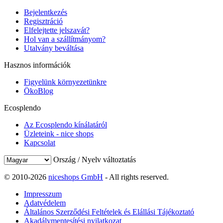
Bejelentkezés
Regisztráció
Elfelejtette jelszavát?
Hol van a szállítmányom?
Utalvány beváltása
Hasznos információk
Figyelünk környezetünkre
ÖkoBlog
Ecosplendo
Az Ecosplendo kínálatáról
Üzleteink - nice shops
Kapcsolat
Ország / Nyelv változtatás
© 2010-2026
niceshops GmbH
- All rights reserved.
Impresszum
Adatvédelem
Általános Szerződési Feltételek és Elállási Tájékoztató
Akadálymentesítési nyilatkozat