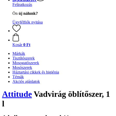
Feliratkozás
Ön
új nálunk?
Ügyfélfiók nyitása
Kosár
0 Ft
Márkák
Tisztítószerek
Mosogatószerek
Mosószerek
Háztartási cikkek és higiénia
Témák
Akciós ajánlatok
Attitude
Vadvirág öblítőszer, 1
l