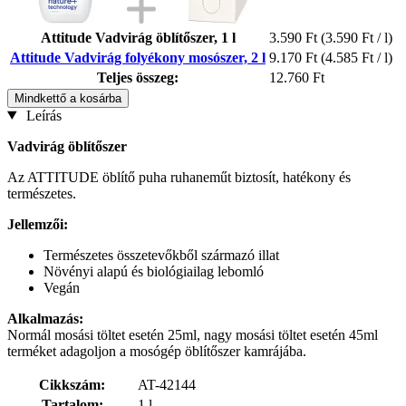
Attitude Vadvirág öblítőszer, 1 l
3.590 Ft
(3.590 Ft / l)
Attitude Vadvirág folyékony mosószer, 2 l
9.170 Ft
(4.585 Ft / l)
Teljes összeg:
12.760 Ft
Mindkettő a kosárba
Leírás
Vadvirág öblítőszer
Az ATTITUDE öblítő puha ruhaneműt biztosít, hatékony és
természetes.
Jellemzői:
Természetes összetevőkből származó illat
Növényi alapú és biológiailag lebomló
Vegán
Alkalmazás:
Normál mosási töltet esetén 25ml, nagy mosási töltet esetén 45ml
terméket adagoljon a mosógép öblítőszer kamrájába.
Cikkszám:
AT-42144
Tartalom:
1 l