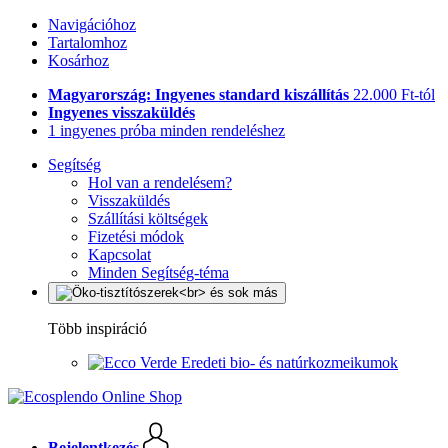
Navigációhoz
Tartalomhoz
Kosárhoz
Magyarország: Ingyenes standard kiszállítás
22.000 Ft-tól
Ingyenes visszaküldés
1 ingyenes próba minden rendeléshez
Segítség
Hol van a rendelésem?
Visszaküldés
Szállítási költségek
Fizetési módok
Kapcsolat
Minden Segítség-téma
Több inspiráció
Eredeti bio- és natúrkozmeikumok
Bejelentkezés