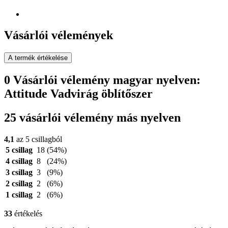
Vásárlói vélemények
A termék értékelése
0 Vásárlói vélemény magyar nyelven:
Attitude Vadvirág öblítőszer
25 vásárlói vélemény más nyelven
4,1
az 5 csillagból
5 csillag
18
(54%)
4 csillag
8
(24%)
3 csillag
3
(9%)
2 csillag
2
(6%)
1 csillag
2
(6%)
33
értékelés