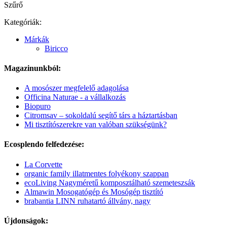
Szűrő
Kategóriák:
Márkák
Biricco
Magazinunkból:
A mosószer megfelelő adagolása
Officina Naturae - a vállalkozás
Biopuro
Citromsav – sokoldalú segítő társ a háztartásban
Mi tisztítószerekre van valóban szükségünk?
Ecosplendo felfedezése:
La Corvette
organic family illatmentes folyékony szappan
ecoLiving Nagyméretű komposztálható szemeteszsák
Almawin Mosogatógép és Mosógép tisztító
brabantia LINN ruhatartó állvány, nagy
Újdonságok: