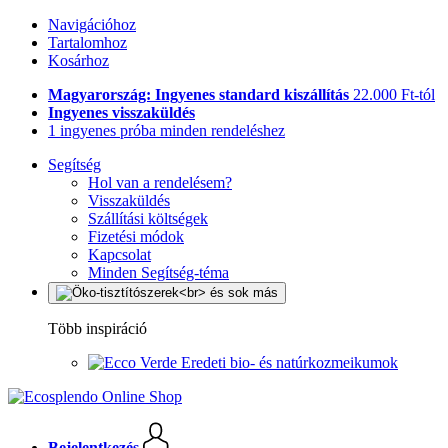
Navigációhoz
Tartalomhoz
Kosárhoz
Magyarország: Ingyenes standard kiszállítás
22.000 Ft-tól
Ingyenes visszaküldés
1 ingyenes próba minden rendeléshez
Segítség
Hol van a rendelésem?
Visszaküldés
Szállítási költségek
Fizetési módok
Kapcsolat
Minden Segítség-téma
Több inspiráció
Eredeti bio- és natúrkozmeikumok
Bejelentkezés