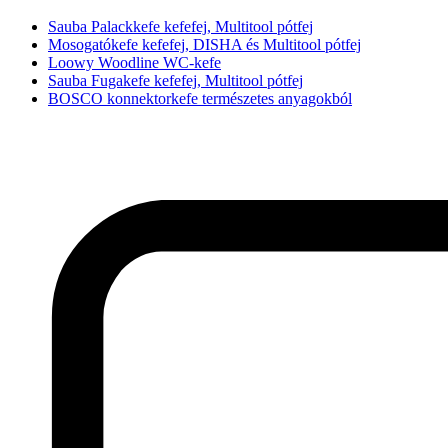
Sauba Palackkefe kefefej, Multitool pótfej
Mosogatókefe kefefej, DISHA és Multitool pótfej
Loowy Woodline WC-kefe
Sauba Fugakefe kefefej, Multitool pótfej
BOSCO konnektorkefe természetes anyagokból