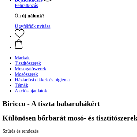
Feliratkozás
Ön
új nálunk?
Ügyfélfiók nyitása
Márkák
Tisztítószerek
Mosogatószerek
Mosószerek
Háztartási cikkek és higiénia
Témák
Akciós ajánlatok
Biricco - A tiszta babaruhákért
Különösen bőrbarát mosó- és tisztítószere
Szűrés és rendezés