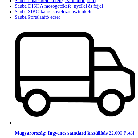
Sauba Palackkefe kefefej, Multitool pótfej
Sauba DISHA mosogatókefe, nyéllel és fejjel
Sauba SIBO karos kávéfőző tisztítókefe
Sauba Portalanító ecset
Magyarország: Ingyenes standard kiszállítás
22.000 Ft-tól