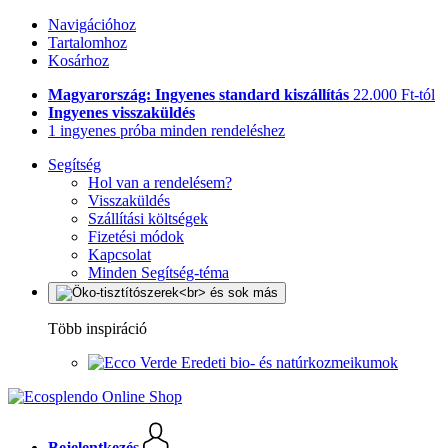
Navigációhoz
Tartalomhoz
Kosárhoz
Magyarország: Ingyenes standard kiszállítás
22.000 Ft-tól
Ingyenes visszaküldés
1 ingyenes próba minden rendeléshez
Segítség
Hol van a rendelésem?
Visszaküldés
Szállítási költségek
Fizetési módok
Kapcsolat
Minden Segítség-téma
Több inspiráció
Eredeti bio- és natúrkozmeikumok
Bejelentkezés