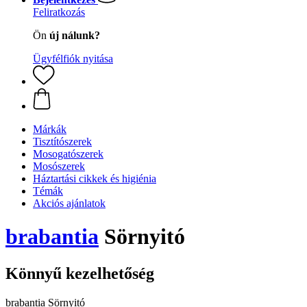
Feliratkozás
Ön
új nálunk?
Ügyfélfiók nyitása
Márkák
Tisztítószerek
Mosogatószerek
Mosószerek
Háztartási cikkek és higiénia
Témák
Akciós ajánlatok
brabantia
Sörnyitó
Könnyű kezelhetőség
brabantia Sörnyitó