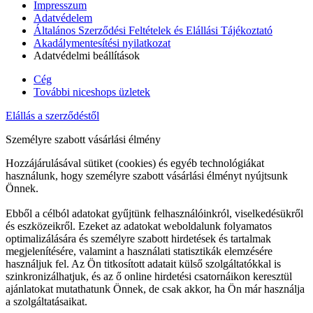
Impresszum
Adatvédelem
Általános Szerződési Feltételek és Elállási Tájékoztató
Akadálymentesítési nyilatkozat
Adatvédelmi beállítások
Cég
További niceshops üzletek
Elállás a szerződéstől
Személyre szabott vásárlási élmény
Hozzájárulásával sütiket (cookies) és egyéb technológiákat
használunk, hogy személyre szabott vásárlási élményt nyújtsunk
Önnek.
Ebből a célból adatokat gyűjtünk felhasználóinkról, viselkedésükről
és eszközeikről. Ezeket az adatokat weboldalunk folyamatos
optimalizálására és személyre szabott hirdetések és tartalmak
megjelenítésére, valamint a használati statisztikák elemzésére
használjuk fel. Az Ön titkosított adatait külső szolgáltatókkal is
szinkronizálhatjuk, és az ő online hirdetési csatornáikon keresztül
ajánlatokat mutathatunk Önnek, de csak akkor, ha Ön már használja
a szolgáltatásaikat.