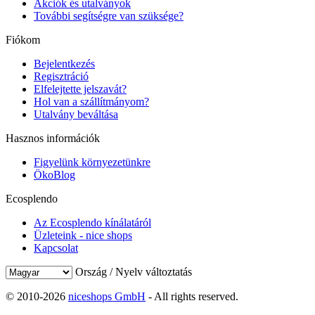
Akciók és utalványok
További segítségre van szüksége?
Fiókom
Bejelentkezés
Regisztráció
Elfelejtette jelszavát?
Hol van a szállítmányom?
Utalvány beváltása
Hasznos információk
Figyelünk környezetünkre
ÖkoBlog
Ecosplendo
Az Ecosplendo kínálatáról
Üzleteink - nice shops
Kapcsolat
Ország / Nyelv változtatás
© 2010-2026
niceshops GmbH
- All rights reserved.