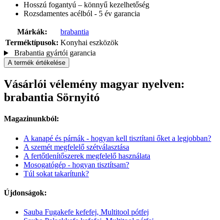
Hosszú fogantyú – könnyű kezelhetőség
Rozsdamentes acélból - 5 év garancia
Márkák:
brabantia
Terméktípusok:
Konyhai eszközök
Brabantia gyártói garancia
A termék értékelése
Vásárlói vélemény magyar nyelven:
brabantia Sörnyitó
Magazinunkból:
A kanapé és párnák - hogyan kell tisztítani őket a legjobban?
A szemét megfelelő szétválasztása
A fertőtlenítőszerek megfelelő használata
Mosogatógép - hogyan tisztítsam?
Túl sokat takarítunk?
Újdonságok:
Sauba Fugakefe kefefej, Multitool pótfej