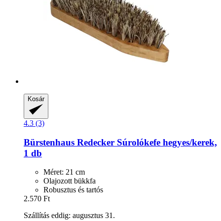
Kosár
4.3 (3)
Bürstenhaus Redecker
Súrolókefe hegyes/kerek,
1 db
Méret: 21 cm
Olajozott bükkfa
Robusztus és tartós
2.570 Ft
Szállítás eddig: augusztus 31.