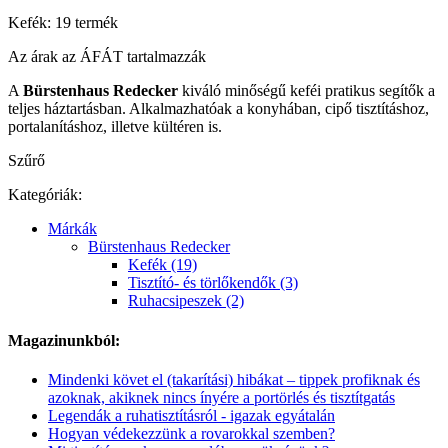
Kefék: 19 termék
Az árak az ÁFÁT tartalmazzák
A
Bürstenhaus Redecker
kiváló minőségű keféi pratikus segítők a
teljes háztartásban. Alkalmazhatóak a konyhában, cipő tisztításhoz,
portalanításhoz, illetve kültéren is.
Szűrő
Kategóriák:
Márkák
Bürstenhaus Redecker
Kefék (19)
Tisztító- és törlőkendők (3)
Ruhacsipeszek (2)
Magazinunkból:
Mindenki követ el (takarítási) hibákat – tippek profiknak és
azoknak, akiknek nincs ínyére a portörlés és tisztítgatás
Legendák a ruhatisztításról - igazak egyátalán
Hogyan védekezzünk a rovarokkal szemben?