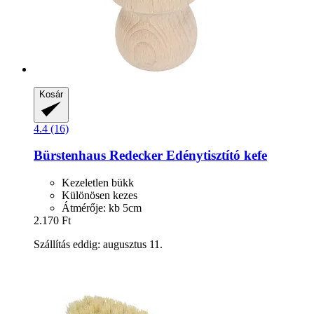
Kosár
4.4 (16)
Bürstenhaus Redecker
Edénytisztító kefe
Kezeletlen bükk
Különösen kezes
Átmérője: kb 5cm
2.170 Ft
Szállítás eddig: augusztus 11.