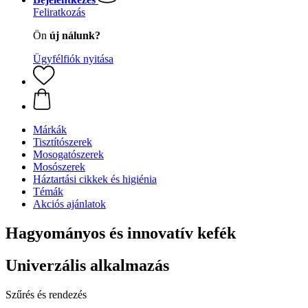
Feliratkozás
Ön
új nálunk?
Ügyfélfiók nyitása
Márkák
Tisztítószerek
Mosogatószerek
Mosószerek
Háztartási cikkek és higiénia
Témák
Akciós ajánlatok
Hagyományos és innovatív kefék
Univerzális alkalmazás
Szűrés és rendezés