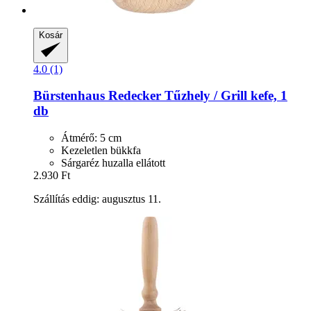
Kosár
4.0 (1)
Bürstenhaus Redecker
Tűzhely / Grill kefe, 1
db
Átmérő: 5 cm
Kezeletlen bükkfa
Sárgaréz huzalla ellátott
2.930 Ft
Szállítás eddig: augusztus 11.