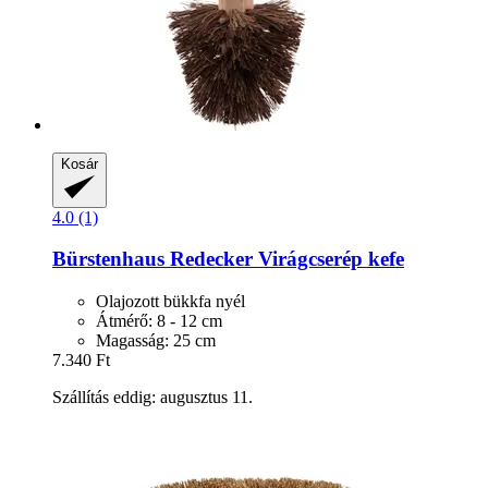
Kosár
4.0 (1)
Bürstenhaus Redecker
Virágcserép kefe
Olajozott bükkfa nyél
Átmérő: 8 - 12 cm
Magasság: 25 cm
7.340 Ft
Szállítás eddig: augusztus 11.