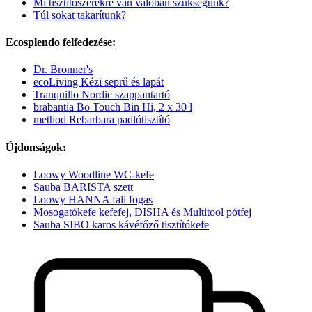
Mi tisztítószerekre van valóban szükségünk?
Túl sokat takarítunk?
Ecosplendo felfedezése:
Dr. Bronner's
ecoLiving Kézi seprű és lapát
Tranquillo Nordic szappantartó
brabantia Bo Touch Bin Hi, 2 x 30 l
method Rebarbara padlótisztító
Újdonságok:
Loowy Woodline WC-kefe
Sauba BARISTA szett
Loowy HANNA fali fogas
Mosogatókefe kefefej, DISHA és Multitool pótfej
Sauba SIBO karos kávéfőző tisztítókefe