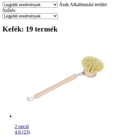
Árak
Alkalmazási terület
Szűrés
Kefék: 19 termék
2 opció
4.6 (23)