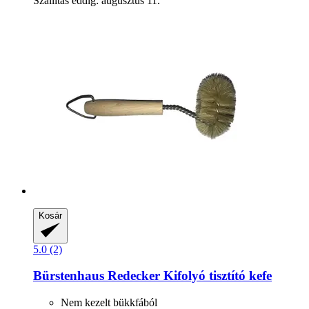
Szállítás eddig: augusztus 11.
Kosár
5.0 (2)
Bürstenhaus Redecker
Kifolyó tisztító kefe
Nem kezelt bükkfából