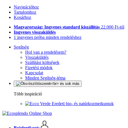
Navigációhoz
Tartalomhoz
Kosárhoz
Magyarország: Ingyenes standard kiszállítás
22.000 Ft-tól
Ingyenes visszaküldés
1 ingyenes próba minden rendeléshez
Segítség
Hol van a rendelésem?
Visszaküldés
Szállítási költségek
Fizetési módok
Kapcsolat
Minden Segítség-téma
Több inspiráció
Eredeti bio- és natúrkozmeikumok
Bejelentkezés