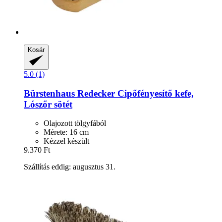
Kosár
5.0 (1)
Bürstenhaus Redecker
Cipőfényesítő kefe,
Lószőr sötét
Olajozott tölgyfából
Mérete: 16 cm
Kézzel készült
9.370 Ft
Szállítás eddig: augusztus 31.