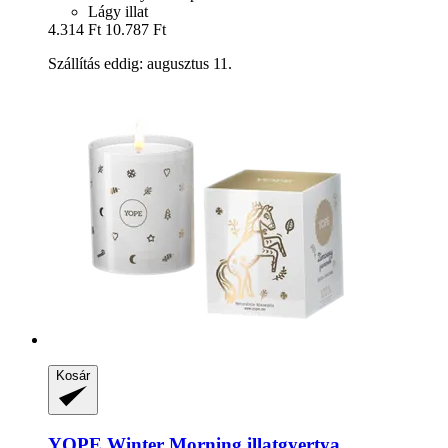
Lágy illat
4.314 Ft
10.787 Ft
Szállítás eddig: augusztus 11.
Kosár
YOPE
Winter Morning illatgyertya