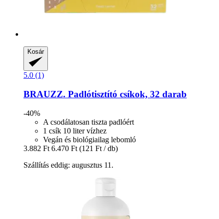
Kosár
5.0 (1)
BRAUZZ.
Padlótisztító csíkok, 32 darab
-40%
A csodálatosan tiszta padlóért
1 csík 10 liter vízhez
Vegán és biológiailag lebomló
3.882 Ft
6.470 Ft
(121 Ft / db)
Szállítás eddig: augusztus 11.