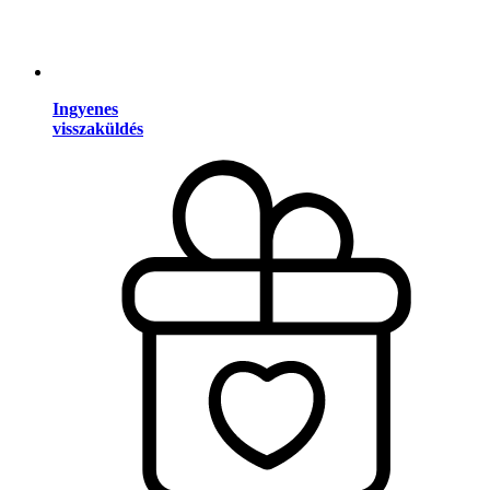
Ingyenes
visszaküldés