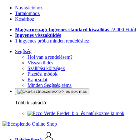
Navigációhoz
Tartalomhoz
Kosárhoz
Magyarország: Ingyenes standard kiszállítás
22.000 Ft-tól
Ingyenes visszaküldés
1 ingyenes próba minden rendeléshez
Segítség
Hol van a rendelésem?
Visszaküldés
Szállítási költségek
Fizetési módok
Kapcsolat
Minden Segítség-téma
Több inspiráció
Eredeti bio- és natúrkozmeikumok
Bejelentkezés