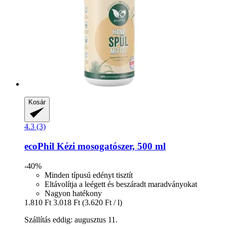
Kosár
4.3 (3)
ecoPhil
Kézi mosogatószer, 500 ml
-40%
Minden típusú edényt tisztít
Eltávolítja a leégett és beszáradt maradványokat
Nagyon hatékony
1.810 Ft
3.018 Ft
(3.620 Ft / l)
Szállítás eddig: augusztus 11.