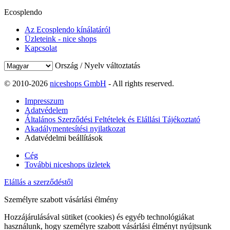
Ecosplendo
Az Ecosplendo kínálatáról
Üzleteink - nice shops
Kapcsolat
Ország / Nyelv változtatás
© 2010-2026
niceshops GmbH
- All rights reserved.
Impresszum
Adatvédelem
Általános Szerződési Feltételek és Elállási Tájékoztató
Akadálymentesítési nyilatkozat
Adatvédelmi beállítások
Cég
További niceshops üzletek
Elállás a szerződéstől
Személyre szabott vásárlási élmény
Hozzájárulásával sütiket (cookies) és egyéb technológiákat
használunk, hogy személyre szabott vásárlási élményt nyújtsunk