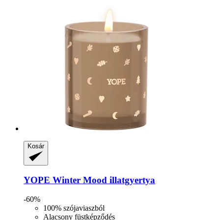
Kosár
YOPE
Winter Mood illatgyertya
-60%
100% szójaviaszból
Alacsony füstképződés