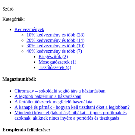
Szűrő
Kategóriák:
Kedvezmények
10% kedvezmény és több (28)
20% kedvezmény és több (14)
30% kedvezmény és több (10)
40% kedvezmény és több (7)
Kiegészítők (2)
Mosogatószerek (1)
Tisztítószerek (4)
Magazinunkból:
Citromsav – sokoldalú segítő társ a háztartásban
A legtöbb baktérium a háztartásban
A fertőtlenítőszerek megfelelő használata
A kanapé és párnák - hogyan kell tisztítani őket a legjobban?
Mindenki követ el (takarítási) hibákat – tippek profiknak és
azoknak, akiknek nincs ínyére a portörlés és tisztítgatás
Ecosplendo felfedezése: