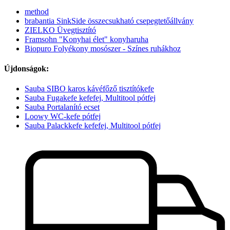
method
brabantia SinkSide összecsukható csepegtetőállvány
ZIELKO Üvegtisztító
Framsohn "Konyhai élet" konyharuha
Biopuro Folyékony mosószer - Színes ruhákhoz
Újdonságok:
Sauba SIBO karos kávéfőző tisztítókefe
Sauba Fugakefe kefefej, Multitool pótfej
Sauba Portalanító ecset
Loowy WC-kefe pótfej
Sauba Palackkefe kefefej, Multitool pótfej