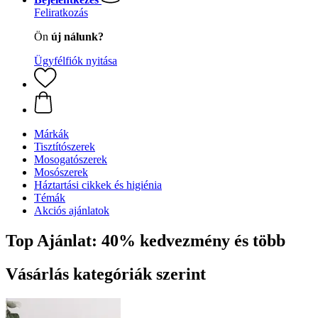
Feliratkozás
Ön
új nálunk?
Ügyfélfiók nyitása
Márkák
Tisztítószerek
Mosogatószerek
Mosószerek
Háztartási cikkek és higiénia
Témák
Akciós ajánlatok
Top Ajánlat: 40% kedvezmény és több
Vásárlás kategóriák szerint