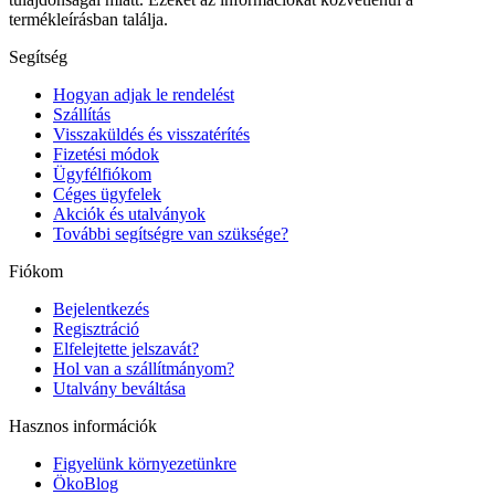
termékleírásban találja.
Segítség
Hogyan adjak le rendelést
Szállítás
Visszaküldés és visszatérítés
Fizetési módok
Ügyfélfiókom
Céges ügyfelek
Akciók és utalványok
További segítségre van szüksége?
Fiókom
Bejelentkezés
Regisztráció
Elfelejtette jelszavát?
Hol van a szállítmányom?
Utalvány beváltása
Hasznos információk
Figyelünk környezetünkre
ÖkoBlog