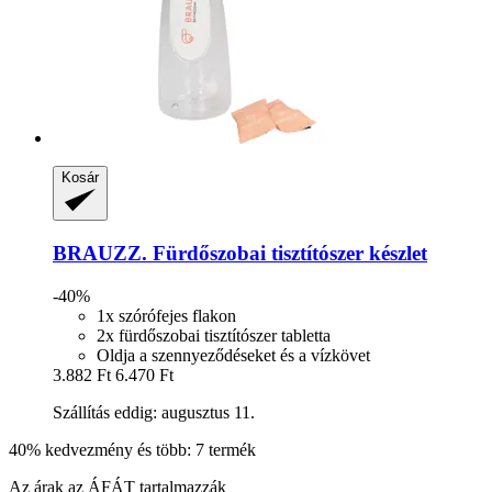
Kosár
BRAUZZ.
Fürdőszobai tisztítószer készlet
-40%
1x szórófejes flakon
2x fürdőszobai tisztítószer tabletta
Oldja a szennyeződéseket és a vízkövet
3.882 Ft
6.470 Ft
Szállítás eddig: augusztus 11.
40% kedvezmény és több: 7 termék
Az árak az ÁFÁT tartalmazzák