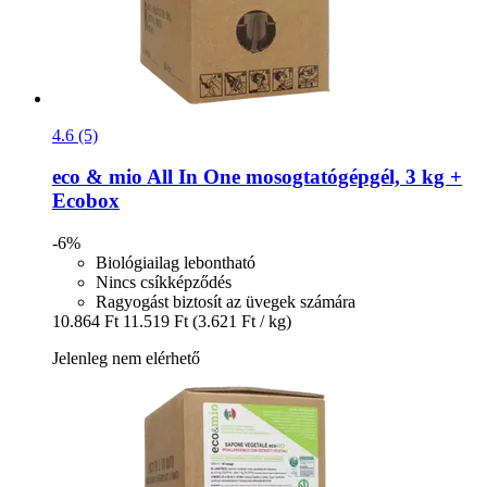
4.6 (5)
eco & mio
All In One mosogtatógépgél, 3 kg +
Ecobox
-6%
Biológiailag lebontható
Nincs csíkképződés
Ragyogást biztosít az üvegek számára
10.864 Ft
11.519 Ft
(3.621 Ft / kg)
Jelenleg nem elérhető