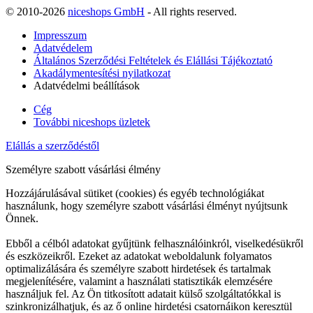
© 2010-2026
niceshops GmbH
- All rights reserved.
Impresszum
Adatvédelem
Általános Szerződési Feltételek és Elállási Tájékoztató
Akadálymentesítési nyilatkozat
Adatvédelmi beállítások
Cég
További niceshops üzletek
Elállás a szerződéstől
Személyre szabott vásárlási élmény
Hozzájárulásával sütiket (cookies) és egyéb technológiákat
használunk, hogy személyre szabott vásárlási élményt nyújtsunk
Önnek.
Ebből a célból adatokat gyűjtünk felhasználóinkról, viselkedésükről
és eszközeikről. Ezeket az adatokat weboldalunk folyamatos
optimalizálására és személyre szabott hirdetések és tartalmak
megjelenítésére, valamint a használati statisztikák elemzésére
használjuk fel. Az Ön titkosított adatait külső szolgáltatókkal is
szinkronizálhatjuk, és az ő online hirdetési csatornáikon keresztül