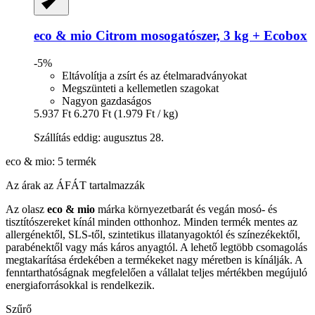
eco & mio
Citrom mosogatószer, 3 kg + Ecobox
-5%
Eltávolítja a zsírt és az ételmaradványokat
Megszünteti a kellemetlen szagokat
Nagyon gazdaságos
5.937 Ft
6.270 Ft
(1.979 Ft / kg)
Szállítás eddig: augusztus 28.
eco & mio: 5 termék
Az árak az ÁFÁT tartalmazzák
Az olasz
eco & mio
márka környezetbarát és vegán mosó- és
tisztítószereket kínál minden otthonhoz. Minden termék mentes az
allergénektől, SLS-től, szintetikus illatanyagoktól és színezékektől,
parabénektől vagy más káros anyagtól. A lehető legtöbb csomagolás
megtakarítása érdekében a termékeket nagy méretben is kínálják. A
fenntarthatóságnak megfelelően a vállalat teljes mértékben megújuló
energiaforrásokkal is rendelkezik.
Szűrő