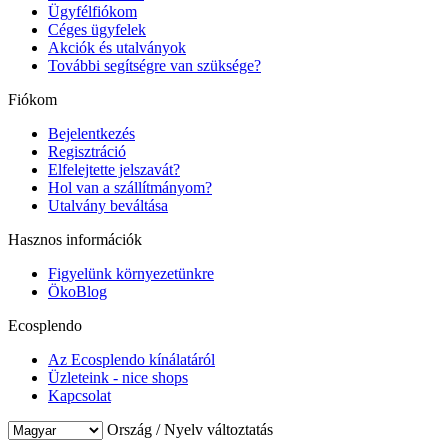
Ügyfélfiókom
Céges ügyfelek
Akciók és utalványok
További segítségre van szüksége?
Fiókom
Bejelentkezés
Regisztráció
Elfelejtette jelszavát?
Hol van a szállítmányom?
Utalvány beváltása
Hasznos információk
Figyelünk környezetünkre
ÖkoBlog
Ecosplendo
Az Ecosplendo kínálatáról
Üzleteink - nice shops
Kapcsolat
Ország / Nyelv változtatás