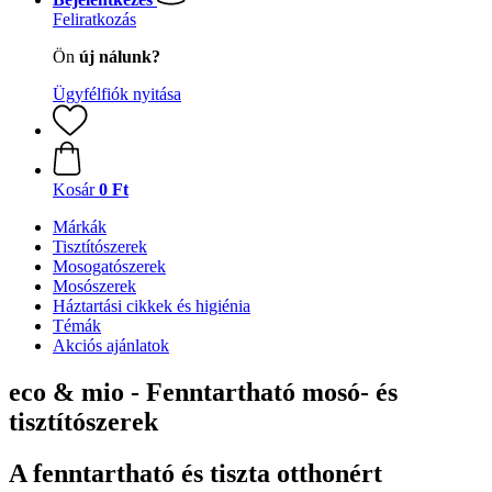
Feliratkozás
Ön
új nálunk?
Ügyfélfiók nyitása
Kosár
0 Ft
Márkák
Tisztítószerek
Mosogatószerek
Mosószerek
Háztartási cikkek és higiénia
Témák
Akciós ajánlatok
eco & mio - Fenntartható mosó- és
tisztítószerek
A fenntartható és tiszta otthonért