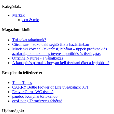
Kategóriák:
Márkák
eco & mio
Magazinunkból:
Túl sokat takarítunk?
Citromsav – sokoldalú segítő társ a háztartásban
Mindenki követ el (takarítási) hibákat – tippek profiknak és
azoknak, akiknek nincs ínyére a portörlés és tisztítgatás
Officina Naturae - a vállalkozás
A kanapé és párnák - hogyan kell tisztítani őket a legjobban?
Ecosplendo felfedezése:
Toilet Tapes
CARRY Bottle Flower of Life üvegpalack 0,7l
Ecover Citrus WC tisztító
pandoo Konyhai törlőkendő
ecoLiving Természetes fehérítő
Újdonságok: