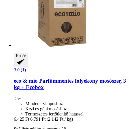
Kosár
3.0 (1)
eco & mio
Parfümmentes folyékony mosószer, 3
kg + Ecobox
-5%
Minden száltípushoz
Kézi és gépi mosáshoz
Természetes fertőtlenítő hatással
6.425 Ft
6.791 Ft
(2.142 Ft / kg)
Szállítás eddig: augusztus 28.