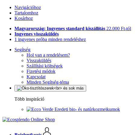
Navigációhoz
Tartalomhoz
Kosárhoz
Magyarország: Ingyenes standard kiszállítás
22.000 Ft-tól
Ingyenes visszaküldés
1 ingyenes próba minden rendeléshez
Segítség
Hol van a rendelésem?
Visszaküldés
Szállítási költségek
Fizetési módok
Kapcsolat
Minden Segítség-téma
Több inspiráció
Eredeti bio- és natúrkozmeikumok
Bejelentkezés