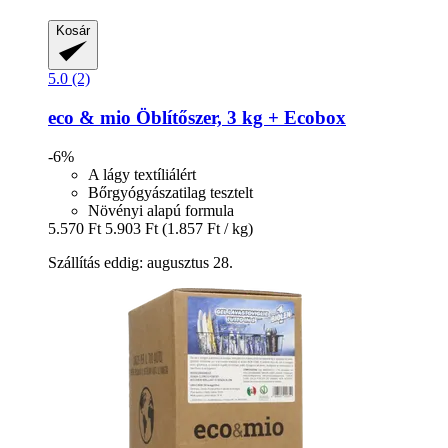
Kosár
5.0 (2)
eco & mio
Öblítőszer, 3 kg + Ecobox
-6%
A lágy textíliálért
Bőrgyógyászatilag tesztelt
Növényi alapú formula
5.570 Ft
5.903 Ft
(1.857 Ft / kg)
Szállítás eddig: augusztus 28.