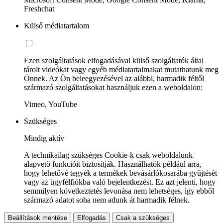
Freshchat
Külső médiatartalom
Ezen szolgáltatások elfogadásával külső szolgáltatók által
tárolt videókat vagy egyéb médiatartalmakat mutathatunk meg
Önnek. Az Ön beleegyezésével az alábbi, harmadik féltől
származó szolgáltatásokat használjuk ezen a weboldalon:
Vimeo, YouTube
Szükséges
Mindig aktív
A technikailag szükséges Cookie-k csak weboldalunk
alapvető funkcióit biztosítják. Használhatók például arra,
hogy lehetővé tegyék a termékek bevásárlókosarába gyűjtését
vagy az ügyfélfiókba való bejelentkezést. Ez azt jelenti, hogy
semmilyen következtetés levonása nem lehetséges, így ebből
származó adatot soha nem adunk át harmadik félnek.
Beállítások mentése
Elfogadás
Csak a szükséges