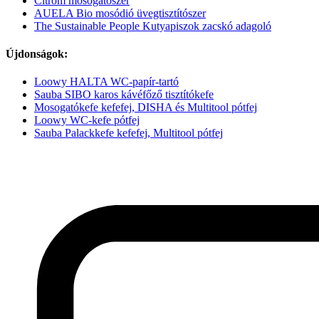
Citrom mosogatószer
AUELA Bio mosódió üvegtisztítószer
The Sustainable People Kutyapiszok zacskó adagoló
Újdonságok:
Loowy HALTA WC-papír-tartó
Sauba SIBO karos kávéfőző tisztítókefe
Mosogatókefe kefefej, DISHA és Multitool pótfej
Loowy WC-kefe pótfej
Sauba Palackkefe kefefej, Multitool pótfej