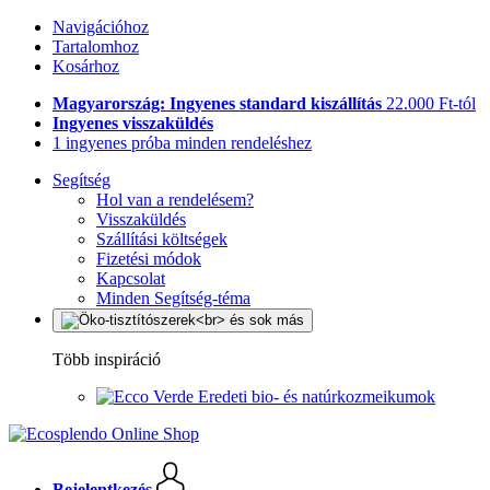
Navigációhoz
Tartalomhoz
Kosárhoz
Magyarország: Ingyenes standard kiszállítás
22.000 Ft-tól
Ingyenes visszaküldés
1 ingyenes próba minden rendeléshez
Segítség
Hol van a rendelésem?
Visszaküldés
Szállítási költségek
Fizetési módok
Kapcsolat
Minden Segítség-téma
Több inspiráció
Eredeti bio- és natúrkozmeikumok
Bejelentkezés