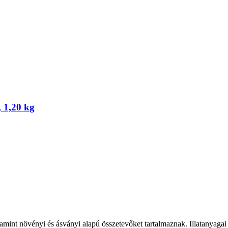
 1,20 kg
int növényi és ásványi alapú összetevőket tartalmaznak. Illatanyagai 