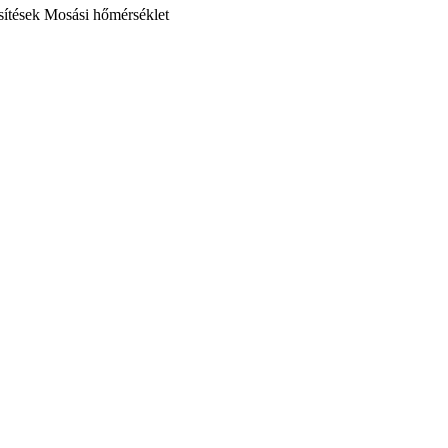
ítések
Mosási hőmérséklet