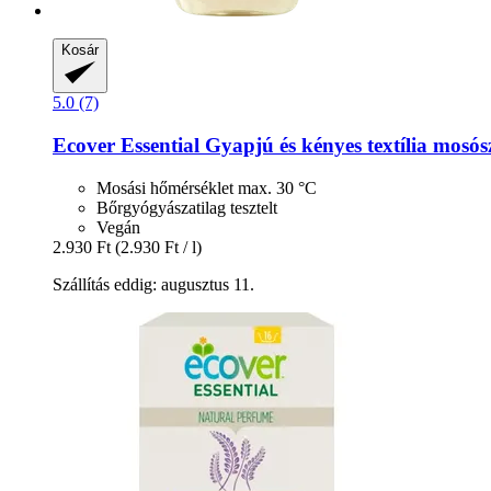
Kosár
5.0 (7)
Ecover
Essential Gyapjú és kényes textília mosósz
Mosási hőmérséklet max. 30 °C
Bőrgyógyászatilag tesztelt
Vegán
2.930 Ft
(2.930 Ft / l)
Szállítás eddig: augusztus 11.