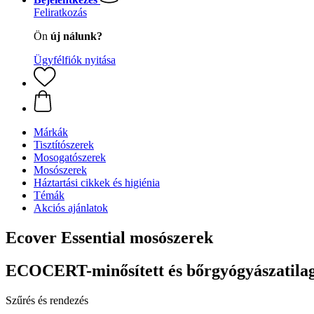
Feliratkozás
Ön
új nálunk?
Ügyfélfiók nyitása
Márkák
Tisztítószerek
Mosogatószerek
Mosószerek
Háztartási cikkek és higiénia
Témák
Akciós ajánlatok
Ecover Essential mosószerek
ECOCERT-minősített és bőrgyógyászatilag 
Szűrés és rendezés