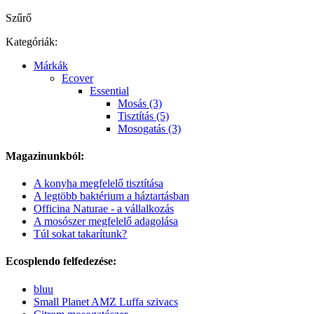
Szűrő
Kategóriák:
Márkák
Ecover
Essential
Mosás (3)
Tisztítás (5)
Mosogatás (3)
Magazinunkból:
A konyha megfelelő tisztítása
A legtöbb baktérium a háztartásban
Officina Naturae - a vállalkozás
A mosószer megfelelő adagolása
Túl sokat takarítunk?
Ecosplendo felfedezése:
bluu
Small Planet AMZ Luffa szivacs