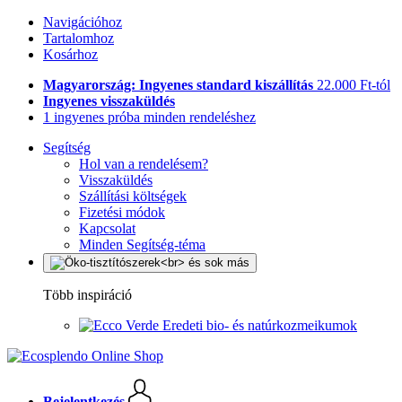
Navigációhoz
Tartalomhoz
Kosárhoz
Magyarország: Ingyenes standard kiszállítás
22.000 Ft-tól
Ingyenes visszaküldés
1 ingyenes próba minden rendeléshez
Segítség
Hol van a rendelésem?
Visszaküldés
Szállítási költségek
Fizetési módok
Kapcsolat
Minden Segítség-téma
Több inspiráció
Eredeti bio- és natúrkozmeikumok
Bejelentkezés