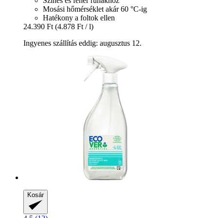
Színes és fehér ruhákhoz
Mosási hőmérséklet akár 60 °C-ig
Hatékony a foltok ellen
24.390 Ft
(4.878 Ft / l)
Ingyenes szállítás eddig: augusztus 12.
Kosár