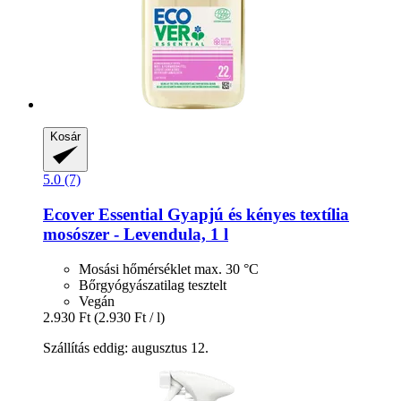
Kosár
5.0 (7)
Ecover
Essential Gyapjú és kényes textília
mosószer -​ Levendula, 1 l
Mosási hőmérséklet max. 30 °C
Bőrgyógyászatilag tesztelt
Vegán
2.930 Ft
(2.930 Ft / l)
Szállítás eddig: augusztus 12.