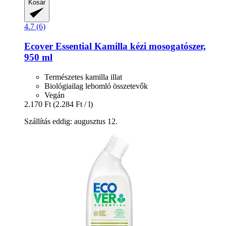
Kosár
4.7 (6)
Ecover
Essential Kamilla kézi mosogatószer,
950 ml
Természetes kamilla illat
Biológiailag lebomló összetevők
Vegán
2.170 Ft
(2.284 Ft / l)
Szállítás eddig: augusztus 12.