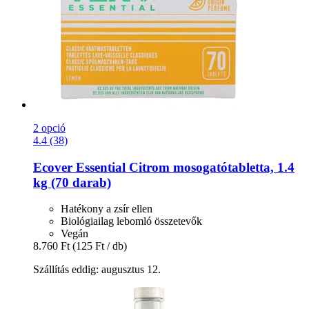
2 opció
4.4 (38)
Ecover
Essential Citrom mosogatótabletta, 1.4
kg (70 darab)
Hatékony a zsír ellen
Biológiailag lebomló összetevők
Vegán
8.760 Ft
(125 Ft / db)
Szállítás eddig: augusztus 12.