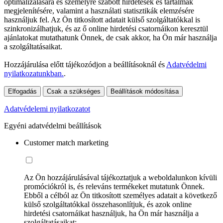
optimalizálására és személyre szabott hirdetések és tartalmak
megjelenítésére, valamint a használati statisztikák elemzésére
használjuk fel. Az Ön titkosított adatait külső szolgáltatókkal is
szinkronizálhatjuk, és az ő online hirdetési csatornáikon keresztül
ajánlatokat mutathatunk Önnek, de csak akkor, ha Ön már használja
a szolgáltatásaikat.
Hozzájárulása előtt tájékozódjon a beállításoknál és
Adatvédelmi
nyilatkozatunkban.
.
Elfogadás
Csak a szükséges
Beállítások módosítása
Adatvédelemi nyilatkozatot
Egyéni adatvédelmi beállítások
Customer match marketing
Az Ön hozzájárulásával tájékoztatjuk a weboldalunkon kívüli
promóciókról is, és releváns termékeket mutatunk Önnek.
Ebből a célból az Ön titkosított személyes adatait a következő
külső szolgáltatókkal összehasonlítjuk, és azok online
hirdetési csatornáikat használjuk, ha Ön már használja a
szolgáltatásaikat: