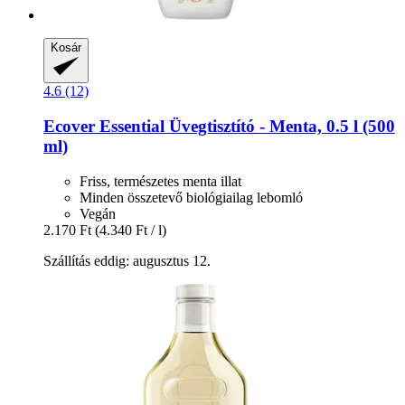
Kosár
4.6 (12)
Ecover
Essential Üvegtisztító -​ Menta, 0.5 l (500
ml)
Friss, természetes menta illat
Minden összetevő biológiailag lebomló
Vegán
2.170 Ft
(4.340 Ft / l)
Szállítás eddig: augusztus 12.