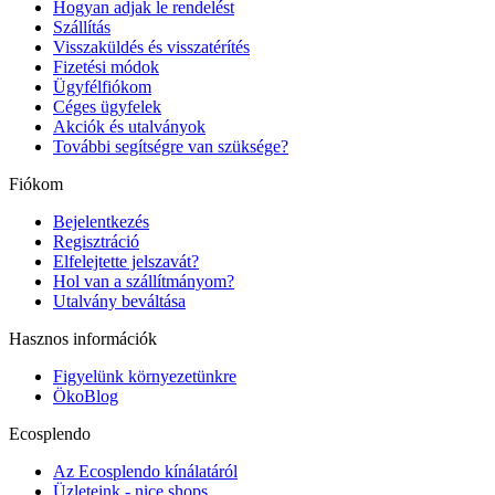
Hogyan adjak le rendelést
Szállítás
Visszaküldés és visszatérítés
Fizetési módok
Ügyfélfiókom
Céges ügyfelek
Akciók és utalványok
További segítségre van szüksége?
Fiókom
Bejelentkezés
Regisztráció
Elfelejtette jelszavát?
Hol van a szállítmányom?
Utalvány beváltása
Hasznos információk
Figyelünk környezetünkre
ÖkoBlog
Ecosplendo
Az Ecosplendo kínálatáról
Üzleteink - nice shops