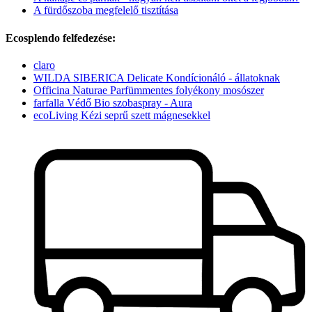
A fürdőszoba megfelelő tisztítása
Ecosplendo felfedezése:
claro
WILDA SIBERICA Delicate Kondícionáló - állatoknak
Officina Naturae Parfümmentes folyékony mosószer
farfalla Védő Bio szobaspray - Aura
ecoLiving Kézi seprű szett mágnesekkel