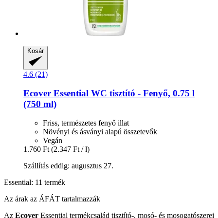
Kosár
4.6 (21)
Ecover
Essential WC tisztító -​ Fenyő, 0.75 l
(750 ml)
Friss, természetes fenyő illat
Növényi és ásványi alapú összetevők
Vegán
1.760 Ft
(2.347 Ft / l)
Szállítás eddig: augusztus 27.
Essential: 11 termék
Az árak az ÁFÁT tartalmazzák
Az
Ecover
Essential termékcsalád tisztító-, mosó- és mosogatószerei