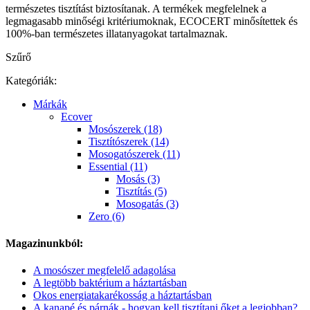
természetes tisztítást biztosítanak. A termékek megfelelnek a
legmagasabb minőségi kritériumoknak, ECOCERT minősítettek és
100%-ban természetes illatanyagokat tartalmaznak.
Szűrő
Kategóriák:
Márkák
Ecover
Mosószerek (18)
Tisztítószerek (14)
Mosogatószerek (11)
Essential (11)
Mosás (3)
Tisztítás (5)
Mosogatás (3)
Zero (6)
Magazinunkból:
A mosószer megfelelő adagolása
A legtöbb baktérium a háztartásban
Okos energiatakarékosság a háztartásban
A kanapé és párnák - hogyan kell tisztítani őket a legjobban?