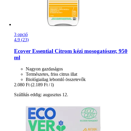
3 opció
4.9 (23)
Ecover
Essential Citrom kézi mosogatószer, 950
ml
Nagyon gazdaságos
Természetes, friss citrus illat
Biológiailag lebomló összetevők
2.080 Ft
(2.189 Ft / l)
Szállítás eddig: augusztus 12.