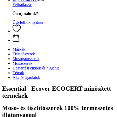
Feliratkozás
Ön
új nálunk?
Ügyfélfiók nyitása
Márkák
Tisztítószerek
Mosogatószerek
Mosószerek
Háztartási cikkek és higiénia
Témák
Akciós ajánlatok
Essential - Ecover ECOCERT minősített
termékek
Mosó- és tisztítószerek 100% természetes
illatanyaggal