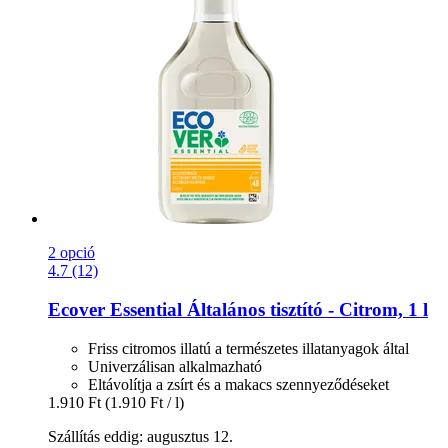
2 opció
4.7 (12)
Ecover
Essential Általános tisztító -​ Citrom, 1 l
Friss citromos illatú a természetes illatanyagok által
Univerzálisan alkalmazható
Eltávolítja a zsírt és a makacs szennyeződéseket
1.910 Ft
(1.910 Ft / l)
Szállítás eddig: augusztus 12.