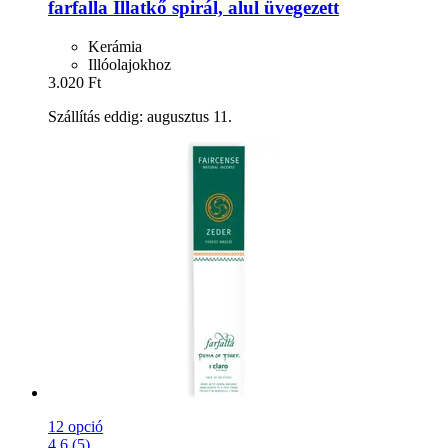
farfalla
Illatkő spirál, alul üvegezett
Kerámia
Illóolajokhoz
3.020 Ft
Szállítás eddig: augusztus 11.
12 opció
4.6 (5)