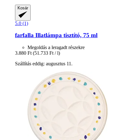
Kosár
5.0 (1)
farfalla
Illatlámpa tisztító, 75 ml
Megoldás a leragadt részekre
3.880 Ft
(51.733 Ft / l)
Szállítás eddig: augusztus 11.