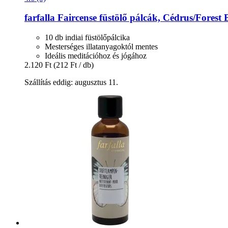
farfalla
Faircense füstölő pálcák, Cédrus/Forest 
10 db indiai füstölőpálcika
Mesterséges illatanyagoktól mentes
Ideális meditációhoz és jógához
2.120 Ft
(212 Ft / db)
Szállítás eddig: augusztus 11.