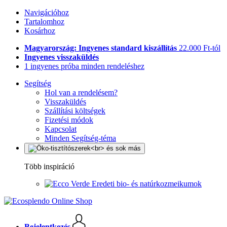
Navigációhoz
Tartalomhoz
Kosárhoz
Magyarország: Ingyenes standard kiszállítás
22.000 Ft-tól
Ingyenes visszaküldés
1 ingyenes próba minden rendeléshez
Segítség
Hol van a rendelésem?
Visszaküldés
Szállítási költségek
Fizetési módok
Kapcsolat
Minden Segítség-téma
Több inspiráció
Eredeti bio- és natúrkozmeikumok
Bejelentkezés