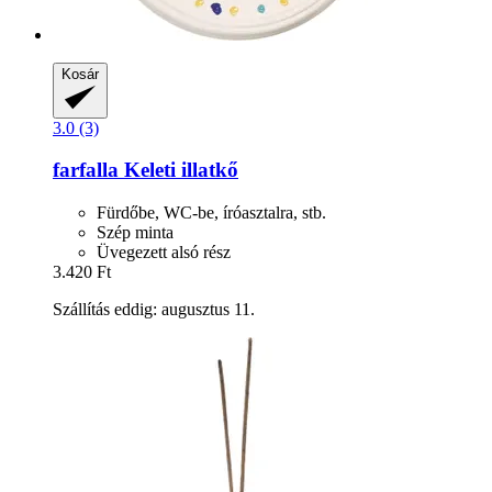
Kosár
3.0 (3)
farfalla
Keleti illatkő
Fürdőbe, WC-be, íróasztalra, stb.
Szép minta
Üvegezett alsó rész
3.420 Ft
Szállítás eddig: augusztus 11.