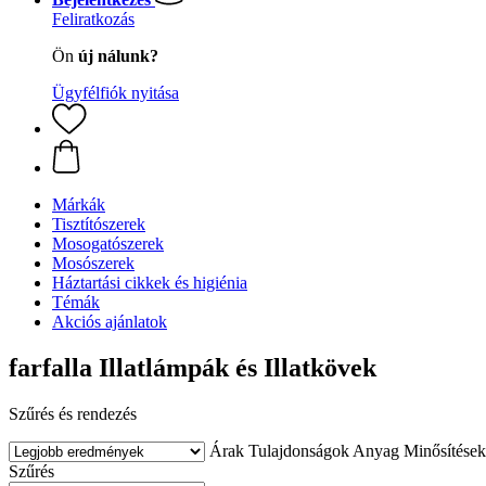
Feliratkozás
Ön
új nálunk?
Ügyfélfiók nyitása
Márkák
Tisztítószerek
Mosogatószerek
Mosószerek
Háztartási cikkek és higiénia
Témák
Akciós ajánlatok
farfalla Illatlámpák és Illatkövek
Szűrés és rendezés
Árak
Tulajdonságok
Anyag
Minősítések
Szűrés