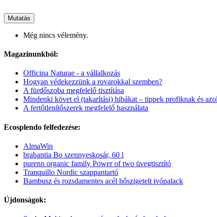
Mutatás
Még nincs vélemény.
Magazinunkból:
Officina Naturae - a vállalkozás
Hogyan védekezzünk a rovarokkal szemben?
A fürdőszoba megfelelő tisztítása
Mindenki követ el (takarítási) hibákat – tippek profiknak és azok
A fertőtlenítőszerek megfelelő használata
Ecosplendo felfedezése:
AlmaWin
brabantia Bo szennyeskosár, 60 l
purenn organic family Power of two üvegtisztító
Tranquillo Nordic szappantartó
Bambusz és rozsdamentes acél hőszigetelt ivópalack
Újdonságok: