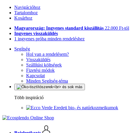
Navigációhoz
Tartalomhoz
Kosárhoz
Magyarország: Ingyenes standard kiszállítás
22.000 Ft-tól
Ingyenes visszaküldés
1 ingyenes próba minden rendeléshez
Segítség
Hol van a rendelésem?
Visszaküldés
Szállítási költségek
Fizetési módok
Kapcsolat
Minden Segítség-téma
Több inspiráció
Eredeti bio- és natúrkozmeikumok
Bejelentkezés