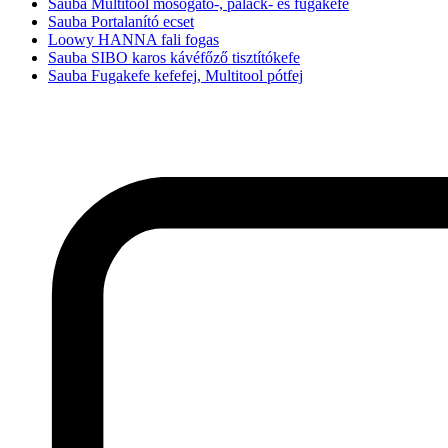
Sauba Multitool mosogató-, palack- és fugakefe
Sauba Portalanító ecset
Loowy HANNA fali fogas
Sauba SIBO karos kávéfőző tisztítókefe
Sauba Fugakefe kefefej, Multitool pótfej