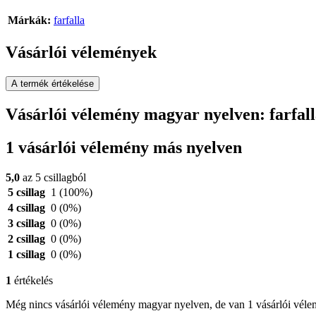
Márkák:
farfalla
Vásárlói vélemények
A termék értékelése
Vásárlói vélemény magyar nyelven: farfa
1 vásárlói vélemény más nyelven
5,0
az 5 csillagból
5 csillag
1
(100%)
4 csillag
0
(0%)
3 csillag
0
(0%)
2 csillag
0
(0%)
1 csillag
0
(0%)
1
értékelés
Még nincs vásárlói vélemény magyar nyelven, de van 1 vásárlói vél