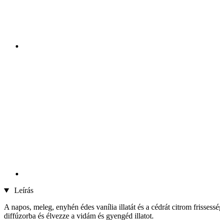
Leírás
A napos, meleg, enyhén édes vanília illatát és a cédrát citrom friss
diffúzorba és élvezze a vidám és gyengéd illatot.