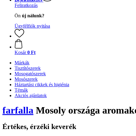
Feliratkozás
Ön
új nálunk?
Ügyfélfiók nyitása
Kosár
0 Ft
Márkák
Tisztítószerek
Mosogatószerek
Mosószerek
Háztartási cikkek és higiénia
Témák
Akciós ajánlatok
farfalla
Mosoly országa aromak
Értékes, érzéki keverék