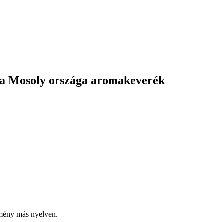
lla Mosoly országa aromakeverék
emény más nyelven.