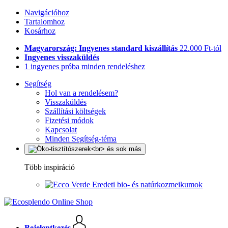
Navigációhoz
Tartalomhoz
Kosárhoz
Magyarország: Ingyenes standard kiszállítás
22.000 Ft-tól
Ingyenes visszaküldés
1 ingyenes próba minden rendeléshez
Segítség
Hol van a rendelésem?
Visszaküldés
Szállítási költségek
Fizetési módok
Kapcsolat
Minden Segítség-téma
Több inspiráció
Eredeti bio- és natúrkozmeikumok
Bejelentkezés