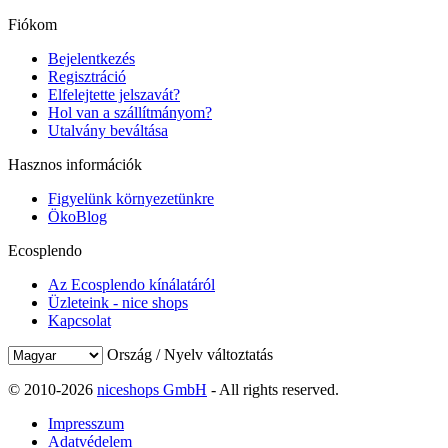
Fiókom
Bejelentkezés
Regisztráció
Elfelejtette jelszavát?
Hol van a szállítmányom?
Utalvány beváltása
Hasznos információk
Figyelünk környezetünkre
ÖkoBlog
Ecosplendo
Az Ecosplendo kínálatáról
Üzleteink - nice shops
Kapcsolat
Ország / Nyelv változtatás
© 2010-2026
niceshops GmbH
- All rights reserved.
Impresszum
Adatvédelem