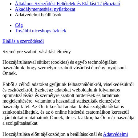
Általános Szerződési Feltételek és Elállási Tájékoztató
Akadálymentesítési nyilatkozat
Adatvédelmi beállítások
Cég
További niceshops üzletek
Elállás a szerződéstől
Személyre szabott vásárlási élmény
Hozzájárulásával sütiket (cookies) és egyéb technológiákat
használunk, hogy személyre szabott vásárlási élményt nyújtsunk
Önnek.
Ebből a célból adatokat gyűjtünk felhasználóinkról, viselkedésükről
és eszközeikről. Ezeket az adatokat weboldalunk folyamatos
optimalizálására és személyre szabott hirdetések és tartalmak
megjelenítésére, valamint a használati statisztikák elemzésére
használjuk fel. Az Ön titkosított adatait külső szolgáltatókkal is
szinkronizálhatjuk, és az ő online hirdetési csatornáikon keresztül
ajánlatokat mutathatunk Önnek, de csak akkor, ha Ön már használja
a szolgáltatásaikat.
Hozzájárulása előtt tájékozódjon a beállításoknál és
Adatvédelmi