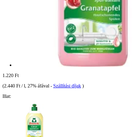
1.220 Ft
(
2.440 Ft / l
, 27% áfával
-
Szállítási díjak
)
Illat: