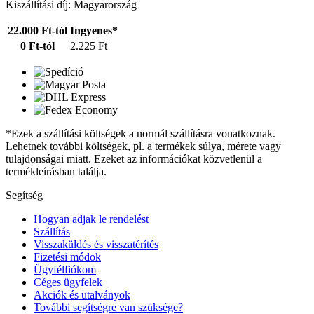
Kiszállítási díj: Magyarország
22.000 Ft-tól
Ingyenes*
0 Ft-tól
2.225 Ft
*Ezek a szállítási költségek a normál szállításra vonatkoznak.
Lehetnek további költségek, pl. a termékek súlya, mérete vagy
tulajdonságai miatt. Ezeket az információkat közvetlenül a
termékleírásban találja.
Segítség
Hogyan adjak le rendelést
Szállítás
Visszaküldés és visszatérítés
Fizetési módok
Ügyfélfiókom
Céges ügyfelek
Akciók és utalványok
További segítségre van szüksége?