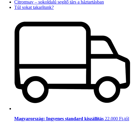
Citromsav – sokoldalú segítő társ a háztartásban
Túl sokat takarítunk?
Magyarország: Ingyenes standard kiszállítás
22.000 Ft-tól