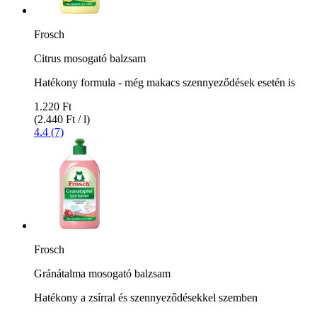
Frosch
Citrus mosogató balzsam
Hatékony formula - még makacs szennyeződések esetén is
1.220 Ft
(2.440 Ft / l)
4.4 (7)
Frosch
Gránátalma mosogató balzsam
Hatékony a zsírral és szennyeződésekkel szemben