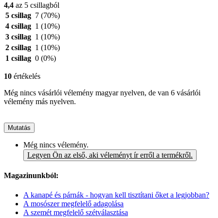
4,4
az 5 csillagból
5 csillag
7
(70%)
4 csillag
1
(10%)
3 csillag
1
(10%)
2 csillag
1
(10%)
1 csillag
0
(0%)
10
értékelés
Még nincs vásárlói vélemény magyar nyelven, de van 6 vásárlói
vélemény más nyelven.
Mutatás
Még nincs vélemény.
Legyen Ön az első, aki véleményt ír erről a termékről.
Magazinunkból:
A kanapé és párnák - hogyan kell tisztítani őket a legjobban?
A mosószer megfelelő adagolása
A szemét megfelelő szétválasztása