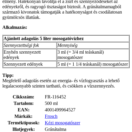
élmény. Hatékonyan távolítja el a zsírt és szennyeződéseket az
edényekről, és ragyogó tisztaságot biztosít. A gránátalmamagból
származó kivonatok támogatják a hatékonyságot és csodálatosan
gyümölcsös illatúak.
Alkalmazás:
Ajánlott adagolás 5 liter mosogatóvízhez
Szennyezettségi fok
Mennyiség
Enyhén szennyezett
3 ml (= 3/4 ml teáskanál)
edények
mosogatószer
Szennyezett edények
5 ml (= 1 1/4 teáskanál) mosogatószer
Tipp:
Megfelelő adagolás esetén az energia- és vízfogyasztás a lehető
legalacsonyabb szinten tartható, és csökken a vízszennyezés.
Cikkszám:
FR-116452
Tartalom:
500 ml
EAN:
4001499964527
Márkák:
Frosch
Terméktípusok:
Kézi mosogatószer
Illatjegyek:
Gránátalma