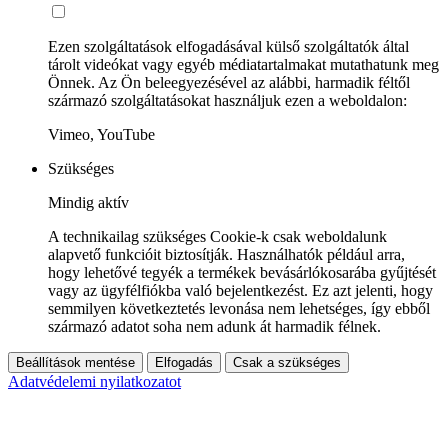
Ezen szolgáltatások elfogadásával külső szolgáltatók által
tárolt videókat vagy egyéb médiatartalmakat mutathatunk meg
Önnek. Az Ön beleegyezésével az alábbi, harmadik féltől
származó szolgáltatásokat használjuk ezen a weboldalon:
Vimeo, YouTube
Szükséges
Mindig aktív
A technikailag szükséges Cookie-k csak weboldalunk
alapvető funkcióit biztosítják. Használhatók például arra,
hogy lehetővé tegyék a termékek bevásárlókosarába gyűjtését
vagy az ügyfélfiókba való bejelentkezést. Ez azt jelenti, hogy
semmilyen következtetés levonása nem lehetséges, így ebből
származó adatot soha nem adunk át harmadik félnek.
Beállítások mentése
Elfogadás
Csak a szükséges
Adatvédelemi nyilatkozatot