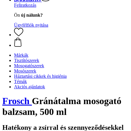
Feliratkozás
Ön
új nálunk?
Ügyfélfiók nyitása
Márkák
Tisztítószerek
Mosogatószerek
Mosószerek
Háztartási cikkek és higiénia
Témák
Akciós ajánlatok
Frosch
Gránátalma mosogató
balzsam, 500 ml
Hatékony a zsírral és szennyeződésekkel