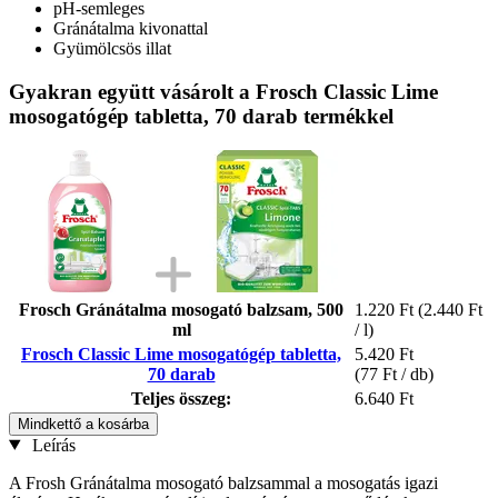
pH-semleges
Gránátalma kivonattal
Gyümölcsös illat
Gyakran együtt vásárolt a Frosch Classic Lime
mosogatógép tabletta, 70 darab termékkel
Frosch Gránátalma mosogató balzsam, 500
1.220 Ft
(2.440 Ft
ml
/ l)
Frosch Classic Lime mosogatógép tabletta,
5.420 Ft
70 darab
(77 Ft / db)
Teljes összeg:
6.640 Ft
Mindkettő a kosárba
Leírás
A Frosh Gránátalma mosogató balzsammal a mosogatás igazi