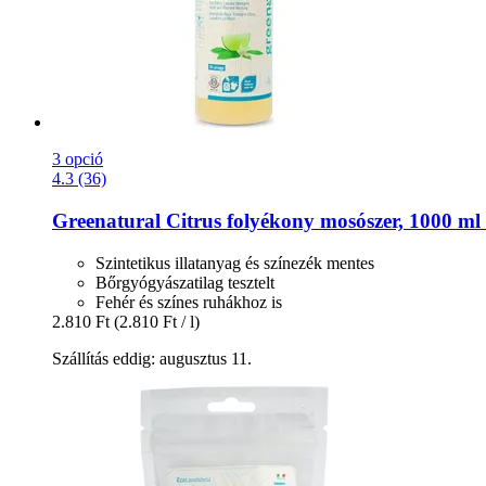
3 opció
4.3 (36)
Greenatural
Citrus folyékony mosószer, 1000 ml (
Szintetikus illatanyag és színezék mentes
Bőrgyógyászatilag tesztelt
Fehér és színes ruhákhoz is
2.810 Ft
(2.810 Ft / l)
Szállítás eddig: augusztus 11.