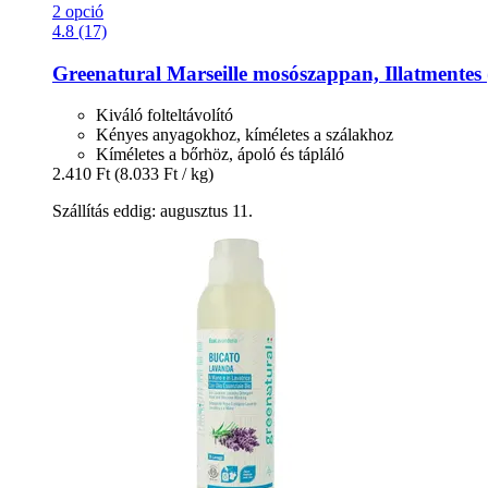
2 opció
4.8 (17)
Greenatural
Marseille mosószappan, Illatmentes 
Kiváló folteltávolító
Kényes anyagokhoz, kíméletes a szálakhoz
Kíméletes a bőrhöz, ápoló és tápláló
2.410 Ft
(8.033 Ft / kg)
Szállítás eddig: augusztus 11.