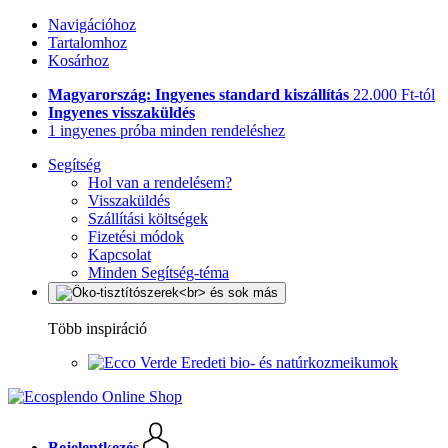
Navigációhoz
Tartalomhoz
Kosárhoz
Magyarország: Ingyenes standard kiszállítás
22.000 Ft-tól
Ingyenes visszaküldés
1 ingyenes próba minden rendeléshez
Segítség
Hol van a rendelésem?
Visszaküldés
Szállítási költségek
Fizetési módok
Kapcsolat
Minden Segítség-téma
Több inspiráció
Eredeti bio- és natúrkozmeikumok
Bejelentkezés