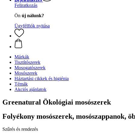
Feliratkozás
Ön
új nálunk?
Ügyfélfiók nyitása
Márkák
Tisztítószerek
Mosogatószerek
Mosószerek
Háztartási cikkek és higiénia
Témák
Akciós ajánlatok
Greenatural Ökológiai mosószerek
Folyékony mosószerek, mosószappanok, öbl
Szűrés és rendezés