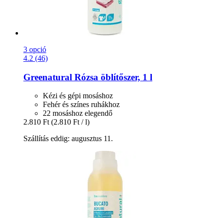
3 opció
4.2 (46)
Greenatural
Rózsa öblítőszer, 1 l
Kézi és gépi mosáshoz
Fehér és színes ruhákhoz
22 mosáshoz elegendő
2.810 Ft
(2.810 Ft / l)
Szállítás eddig: augusztus 11.