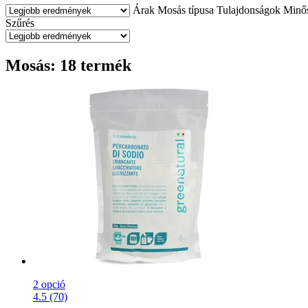
Árak
Mosás típusa
Tulajdonságok
Minős
Szűrés
Mosás: 18 termék
2 opció
4.5 (70)