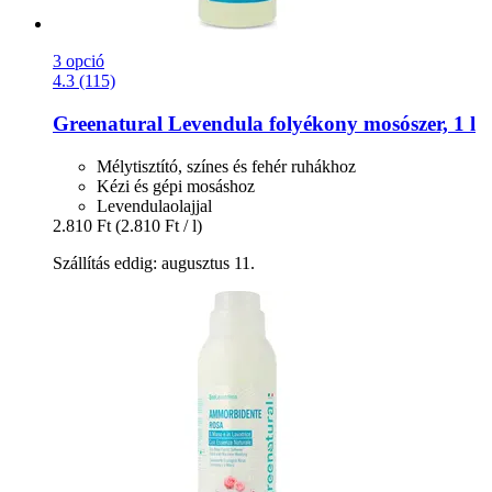
3 opció
4.3 (115)
Greenatural
Levendula folyékony mosószer, 1 l
Mélytisztító, színes és fehér ruhákhoz
Kézi és gépi mosáshoz
Levendulaolajjal
2.810 Ft
(2.810 Ft / l)
Szállítás eddig: augusztus 11.