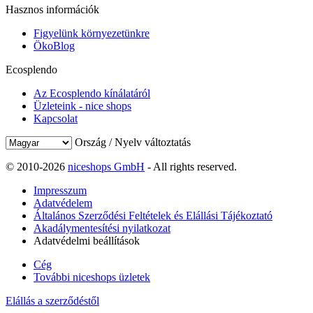
Hasznos információk
Figyelünk környezetünkre
ÖkoBlog
Ecosplendo
Az Ecosplendo kínálatáról
Üzleteink - nice shops
Kapcsolat
Ország / Nyelv változtatás
© 2010-2026
niceshops GmbH
- All rights reserved.
Impresszum
Adatvédelem
Általános Szerződési Feltételek és Elállási Tájékoztató
Akadálymentesítési nyilatkozat
Adatvédelmi beállítások
Cég
További niceshops üzletek
Elállás a szerződéstől