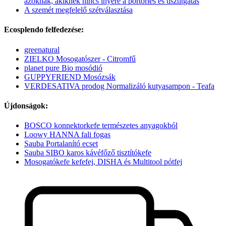
azoknak, akiknek nincs ínyére a portörlés és tisztítgatás
A szemét megfelelő szétválasztása
Ecosplendo felfedezése:
greenatural
ZIELKO Mosogatószer - Citromfű
planet pure Bio mosódió
GUPPYFRIEND Mosózsák
VERDESATIVA prodog Normalizáló kutyasampon - Teafa
Újdonságok:
BOSCO konnektorkefe természetes anyagokból
Loowy HANNA fali fogas
Sauba Portalanító ecset
Sauba SIBO karos kávéfőző tisztítókefe
Mosogatókefe kefefej, DISHA és Multitool pótfej