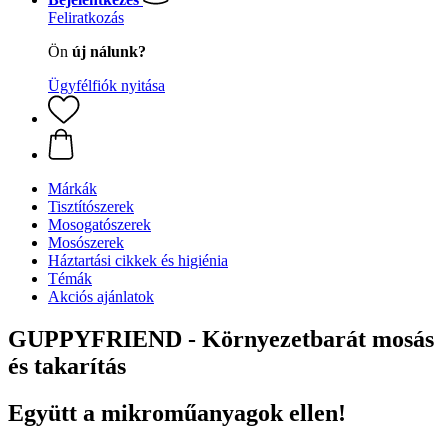
Feliratkozás
Ön
új nálunk?
Ügyfélfiók nyitása
Márkák
Tisztítószerek
Mosogatószerek
Mosószerek
Háztartási cikkek és higiénia
Témák
Akciós ajánlatok
GUPPYFRIEND - Környezetbarát mosás
és takarítás
Együtt a mikroműanyagok ellen!