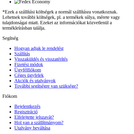
*Ezek a szállítási költségek a normál szállításra vonatkoznak.
Lehetnek további költségek, pl. a termékek súlya, mérete vagy
tulajdonságai miatt. Ezeket az információkat közvetlenül a
termékleírásban találja.
Segítség
Hogyan adjak le rendelést
Szállítás
Visszaküldés és visszatérítés
Fizetési módok
Ügyfélfiókom
Céges ügyfelek
Akciók és utalványok
További segítségre van szüksége?
Fiókom
Bejelentkezés
Regisztráció
Elfelejtette jelszavát?
Hol van a szállítmányom?
Utalvány beváltása