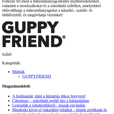
Fedezze fel most a mikroműanyag-mentes tisztítóeszközöket,
valamint a mosózsákokat és a sokoldalú szűrőket, amelyekkel
eltávolíthatja a mikroműanyagokat a takarító-, szárító- és
öblítővízből, és megóvhatja vizeinket!
Szűrő
Kategóriák:
Márkák
GUPPYFRIEND
Magazinunkból:
A holdnaptár, mint a háztartás titkos fegyvere!
Citromsav – sokoldalú segítő társ a háztartásban
Legendák a ruhatisztításról - igazak egyátalán
Mindenki követ el (takarítási) hibákat – tippek profiknak és