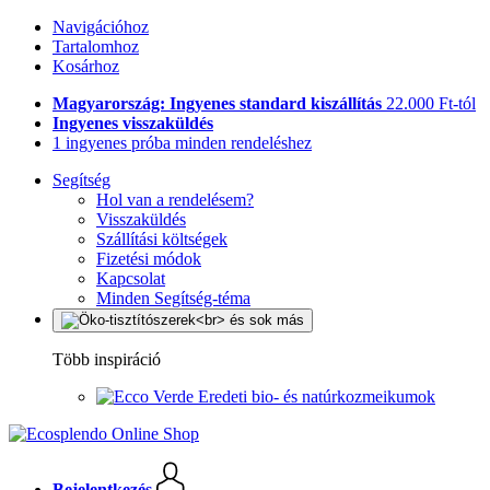
Navigációhoz
Tartalomhoz
Kosárhoz
Magyarország: Ingyenes standard kiszállítás
22.000 Ft-tól
Ingyenes visszaküldés
1 ingyenes próba minden rendeléshez
Segítség
Hol van a rendelésem?
Visszaküldés
Szállítási költségek
Fizetési módok
Kapcsolat
Minden Segítség-téma
Több inspiráció
Eredeti bio- és natúrkozmeikumok
Bejelentkezés