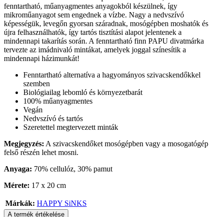
fenntartható, műanyagmentes anyagokból készülnek, így
mikroműanyagot sem engednek a vízbe. Nagy a nedvszívó
képességük, levegőn gyorsan száradnak, mosógépben moshatók és
újra felhasználhatók, így tartós tisztítási alapot jelentenek a
mindennapi takarítás során. A fenntartható finn PAPU divatmárka
tervezte az imádnivaló mintákat, amelyek joggal színesítik a
mindennapi házimunkát!
Fenntartható alternatíva a hagyományos szivacskendőkkel
szemben
Biológiailag lebomló és környezetbarát
100% műanyagmentes
Vegán
Nedvszívó és tartós
Szeretettel megtervezett minták
Megjegyzés:
A szivacskendőket mosógépben vagy a mosogatógép
felső részén lehet mosni.
Anyaga:
70% cellulóz, 30% pamut
Mérete:
17 x 20 cm
Márkák:
HAPPY SiNKS
A termék értékelése