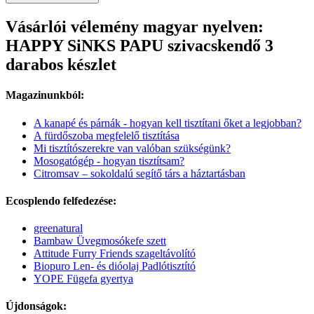
Vásárlói vélemény magyar nyelven:
HAPPY SiNKS PAPU szivacskendő 3
darabos készlet
Magazinunkból:
A kanapé és párnák - hogyan kell tisztítani őket a legjobban?
A fürdőszoba megfelelő tisztítása
Mi tisztítószerekre van valóban szükségünk?
Mosogatógép - hogyan tisztítsam?
Citromsav – sokoldalú segítő társ a háztartásban
Ecosplendo felfedezése:
greenatural
Bambaw Üvegmosókefe szett
Attitude Furry Friends szageltávolító
Biopuro Len- és dióolaj Padlótisztító
YOPE Fügefa gyertya
Újdonságok: