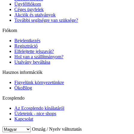
Ügyfélfiókom
Céges ügyfelek
Akciók és utalványok
További segítségre van szüksége?
Fiókom
Bejelentkezés
Regisztráció
Elfelejtette jelszavát?
Hol van a szállítmányom?
Utalvány beváltása
Hasznos információk
Figyelünk környezetünkre
ÖkoBlog
Ecosplendo
Az Ecosplendo kínálatáról
Üzleteink - nice shops
Kapcsolat
Ország / Nyelv változtatás