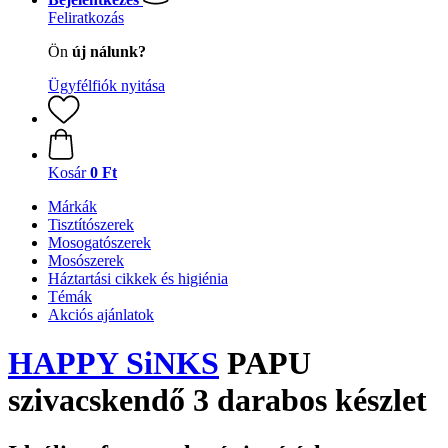
Feliratkozás
Ön
új nálunk?
Ügyfélfiók nyitása
Kosár
0 Ft
Márkák
Tisztítószerek
Mosogatószerek
Mosószerek
Háztartási cikkek és higiénia
Témák
Akciós ajánlatok
HAPPY SiNKS
PAPU
szivacskendő 3 darabos készlet