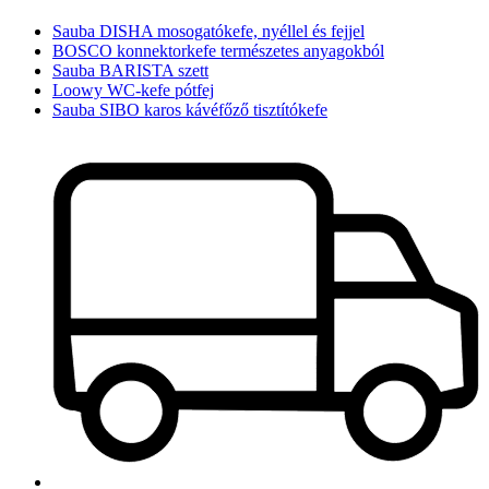
Sauba DISHA mosogatókefe, nyéllel és fejjel
BOSCO konnektorkefe természetes anyagokból
Sauba BARISTA szett
Loowy WC-kefe pótfej
Sauba SIBO karos kávéfőző tisztítókefe