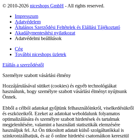
© 2010-2026
niceshops GmbH
- All rights reserved.
Impresszum
Adatvédelem
Általános Szerződési Feltételek és Elállási Tájékoztató
Akadálymentesítési nyilatkozat
Adatvédelmi beállítások
Cég
További niceshops üzletek
Elállás a szerződéstől
Személyre szabott vásárlási élmény
Hozzájárulásával sütiket (cookies) és egyéb technológiákat
használunk, hogy személyre szabott vásárlási élményt nyújtsunk
Önnek.
Ebből a célból adatokat gyűjtünk felhasználóinkról, viselkedésükről
és eszközeikről. Ezeket az adatokat weboldalunk folyamatos
optimalizálására és személyre szabott hirdetések és tartalmak
megjelenítésére, valamint a használati statisztikák elemzésére
használjuk fel. Az Ön titkosított adatait külső szolgáltatókkal is
szinkronizálhatjuk, és az ő online hirdetési csatornáikon keresztül