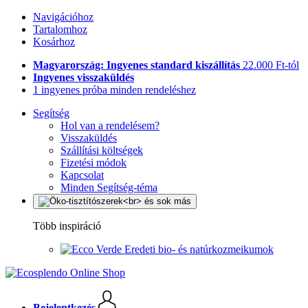
Navigációhoz
Tartalomhoz
Kosárhoz
Magyarország: Ingyenes standard kiszállítás
22.000 Ft-tól
Ingyenes visszaküldés
1 ingyenes próba minden rendeléshez
Segítség
Hol van a rendelésem?
Visszaküldés
Szállítási költségek
Fizetési módok
Kapcsolat
Minden Segítség-téma
Több inspiráció
Eredeti bio- és natúrkozmeikumok
Bejelentkezés