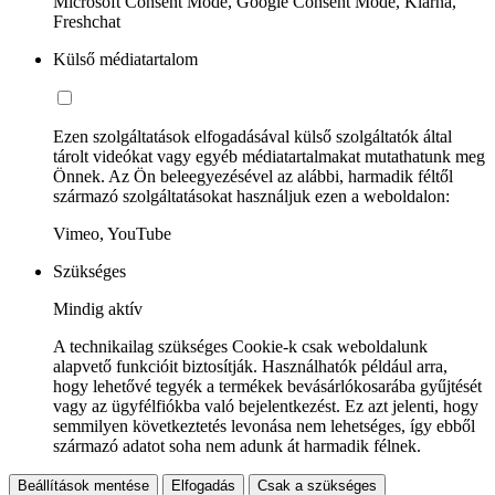
Microsoft Consent Mode, Google Consent Mode, Klarna,
Freshchat
Külső médiatartalom
Ezen szolgáltatások elfogadásával külső szolgáltatók által
tárolt videókat vagy egyéb médiatartalmakat mutathatunk meg
Önnek. Az Ön beleegyezésével az alábbi, harmadik féltől
származó szolgáltatásokat használjuk ezen a weboldalon:
Vimeo, YouTube
Szükséges
Mindig aktív
A technikailag szükséges Cookie-k csak weboldalunk
alapvető funkcióit biztosítják. Használhatók például arra,
hogy lehetővé tegyék a termékek bevásárlókosarába gyűjtését
vagy az ügyfélfiókba való bejelentkezést. Ez azt jelenti, hogy
semmilyen következtetés levonása nem lehetséges, így ebből
származó adatot soha nem adunk át harmadik félnek.
Beállítások mentése
Elfogadás
Csak a szükséges