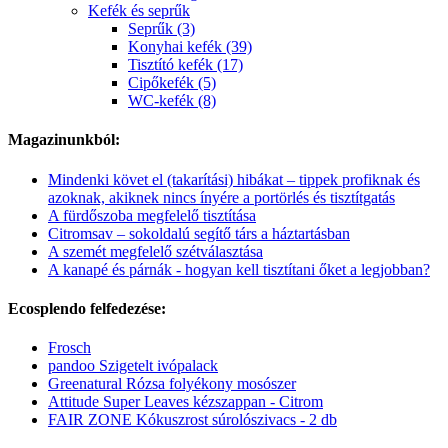
Kefék és seprűk
Seprűk (3)
Konyhai kefék (39)
Tisztító kefék (17)
Cipőkefék (5)
WC-kefék (8)
Magazinunkból:
Mindenki követ el (takarítási) hibákat – tippek profiknak és
azoknak, akiknek nincs ínyére a portörlés és tisztítgatás
A fürdőszoba megfelelő tisztítása
Citromsav – sokoldalú segítő társ a háztartásban
A szemét megfelelő szétválasztása
A kanapé és párnák - hogyan kell tisztítani őket a legjobban?
Ecosplendo felfedezése:
Frosch
pandoo Szigetelt ivópalack
Greenatural Rózsa folyékony mosószer
Attitude Super Leaves kézszappan - Citrom
FAIR ZONE Kókuszrost súrolószivacs - 2 db