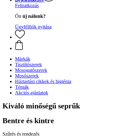
Feliratkozás
Ön
új nálunk?
Ügyfélfiók nyitása
Márkák
Tisztítószerek
Mosogatószerek
Mosószerek
Háztartási cikkek és higiénia
Témák
Akciós ajánlatok
Kiváló minőségű seprűk
Bentre és kintre
Szűrés és rendezés