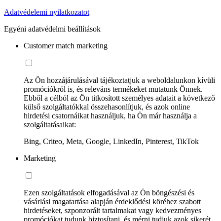
Adatvédelemi nyilatkozatot
Egyéni adatvédelmi beállítások
Customer match marketing
Az Ön hozzájárulásával tájékoztatjuk a weboldalunkon kívüli
promóciókról is, és releváns termékeket mutatunk Önnek.
Ebből a célból az Ön titkosított személyes adatait a következő
külső szolgáltatókkal összehasonlítjuk, és azok online
hirdetési csatornáikat használjuk, ha Ön már használja a
szolgáltatásaikat:
Bing, Criteo, Meta, Google, LinkedIn, Pinterest, TikTok
Marketing
Ezen szolgáltatások elfogadásával az Ön böngészési és
vásárlási magatartása alapján érdeklődési köréhez szabott
hirdetéseket, szponzorált tartalmakat vagy kedvezményes
promóciókat tudunk biztosítani, és mérni tudjuk azok sikerét.