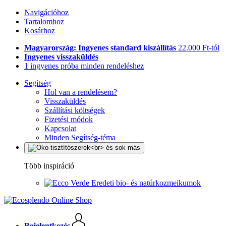
Navigációhoz
Tartalomhoz
Kosárhoz
Magyarország: Ingyenes standard kiszállítás
22.000 Ft-tól
Ingyenes visszaküldés
1 ingyenes próba minden rendeléshez
Segítség
Hol van a rendelésem?
Visszaküldés
Szállítási költségek
Fizetési módok
Kapcsolat
Minden Segítség-téma
Több inspiráció
Eredeti bio- és natúrkozmeikumok
Bejelentkezés