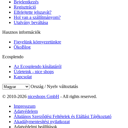
Bejelentkezés
Regisztráció
Elfelejtette jelszavát?
Hol van a szállítmányom?
Utalvány beváltása
Hasznos információk
Figyelünk környezetünkre
ÖkoBlog
Ecosplendo
Az Ecosplendo kínálatáról
Üzleteink - nice shops
Kapcsolat
Ország / Nyelv változtatás
© 2010-2026
niceshops GmbH
- All rights reserved.
Impresszum
Adatvédelem
Általános Szerződési Feltételek és Elállási Tájékoztató
Akadálymentesítési nyilatkozat
Adatvédelmi beállítások