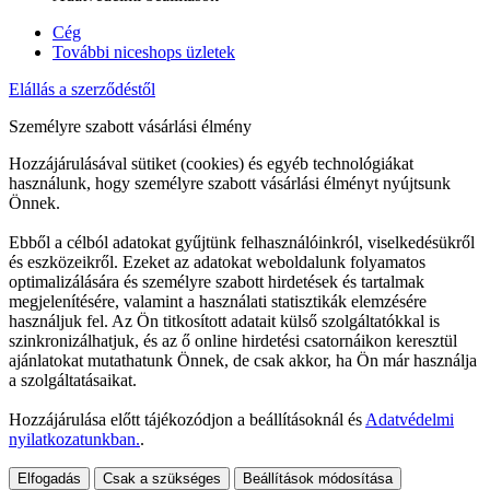
Cég
További niceshops üzletek
Elállás a szerződéstől
Személyre szabott vásárlási élmény
Hozzájárulásával sütiket (cookies) és egyéb technológiákat
használunk, hogy személyre szabott vásárlási élményt nyújtsunk
Önnek.
Ebből a célból adatokat gyűjtünk felhasználóinkról, viselkedésükről
és eszközeikről. Ezeket az adatokat weboldalunk folyamatos
optimalizálására és személyre szabott hirdetések és tartalmak
megjelenítésére, valamint a használati statisztikák elemzésére
használjuk fel. Az Ön titkosított adatait külső szolgáltatókkal is
szinkronizálhatjuk, és az ő online hirdetési csatornáikon keresztül
ajánlatokat mutathatunk Önnek, de csak akkor, ha Ön már használja
a szolgáltatásaikat.
Hozzájárulása előtt tájékozódjon a beállításoknál és
Adatvédelmi
nyilatkozatunkban.
.
Elfogadás
Csak a szükséges
Beállítások módosítása