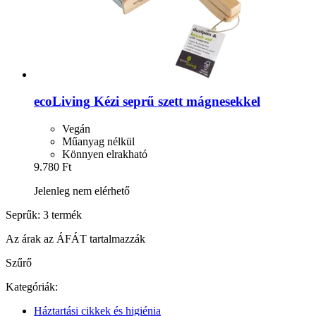
ecoLiving
Kézi seprű szett mágnesekkel
Vegán
Műanyag nélkül
Könnyen elrakható
9.780 Ft
Jelenleg nem elérhető
Seprűk: 3 termék
Az árak az ÁFÁT tartalmazzák
Szűrő
Kategóriák:
Háztartási cikkek és higiénia