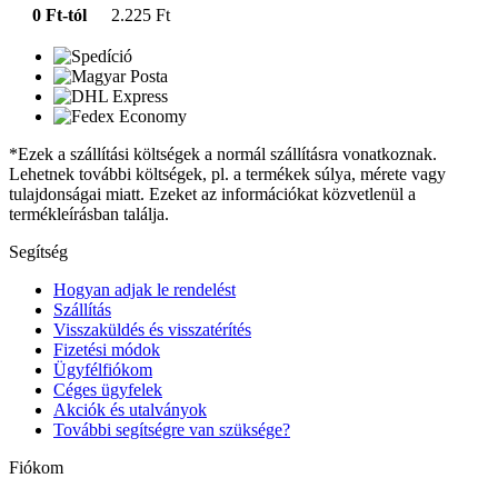
0 Ft-tól
2.225 Ft
*Ezek a szállítási költségek a normál szállításra vonatkoznak.
Lehetnek további költségek, pl. a termékek súlya, mérete vagy
tulajdonságai miatt. Ezeket az információkat közvetlenül a
termékleírásban találja.
Segítség
Hogyan adjak le rendelést
Szállítás
Visszaküldés és visszatérítés
Fizetési módok
Ügyfélfiókom
Céges ügyfelek
Akciók és utalványok
További segítségre van szüksége?
Fiókom