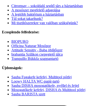
Citromsav – sokoldalú segítő társ a háztartásban
A mosószer megfelelő adagolása
A legtöbb baktérium a háztartásban
Túl sokat takarítunk?
Mi tisztítószerekre van valóban szükségünk?
Ecosplendo felfedezése:
BIOPURO
Officina Naturae Mosópor
Attitude Sensitiv - Baba öblítőszer
brabantia Szilikon csepegtető tálca
Tranquillo Bükkfa szappantartó
Újdonságok:
Sauba Fugakefe kefefej, Multitool pótfej
Loowy HALTA WC-papír-tartó
Sauba DISHA mosogatókefe, nyéllel és fejjel
Mosogatókefe kefefej, DISHA és Multitool pótfej
Sauba BARISTA szett