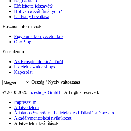
Regisztráció
Elfelejtette jelszavát?
Hol van a szállítmányom?
Utalvány beváltása
Hasznos információk
Figyelünk környezetünkre
ÖkoBlog
Ecosplendo
Az Ecosplendo kínálatáról
Üzleteink - nice shops
Kapcsolat
Ország / Nyelv változtatás
© 2010-2026
niceshops GmbH
- All rights reserved.
Impresszum
Adatvédelem
Általános Szerződési Feltételek és Elállási Tájékoztató
Akadálymentesítési nyilatkozat
Adatvédelmi beállítások