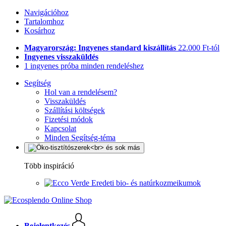
Navigációhoz
Tartalomhoz
Kosárhoz
Magyarország: Ingyenes standard kiszállítás
22.000 Ft-tól
Ingyenes visszaküldés
1 ingyenes próba minden rendeléshez
Segítség
Hol van a rendelésem?
Visszaküldés
Szállítási költségek
Fizetési módok
Kapcsolat
Minden Segítség-téma
Több inspiráció
Eredeti bio- és natúrkozmeikumok
Bejelentkezés