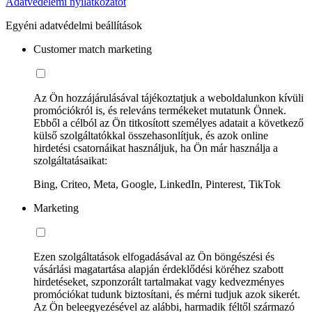
Adatvédelemi nyilatkozatot
Egyéni adatvédelmi beállítások
Customer match marketing
Az Ön hozzájárulásával tájékoztatjuk a weboldalunkon kívüli
promóciókról is, és releváns termékeket mutatunk Önnek.
Ebből a célból az Ön titkosított személyes adatait a következő
külső szolgáltatókkal összehasonlítjuk, és azok online
hirdetési csatornáikat használjuk, ha Ön már használja a
szolgáltatásaikat:
Bing, Criteo, Meta, Google, LinkedIn, Pinterest, TikTok
Marketing
Ezen szolgáltatások elfogadásával az Ön böngészési és
vásárlási magatartása alapján érdeklődési köréhez szabott
hirdetéseket, szponzorált tartalmakat vagy kedvezményes
promóciókat tudunk biztosítani, és mérni tudjuk azok sikerét.
Az Ön beleegyezésével az alábbi, harmadik féltől származó