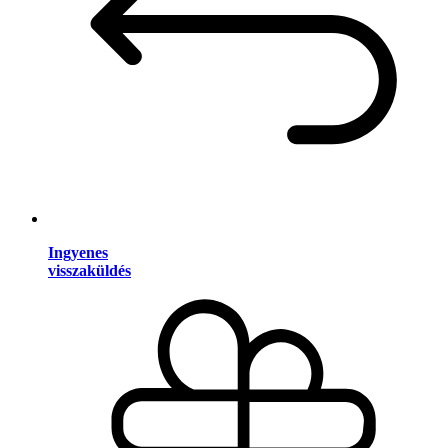
Ingyenes
visszaküldés