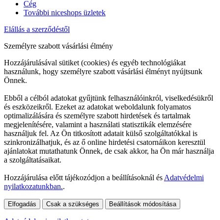
Cég
További niceshops üzletek
Elállás a szerződéstől
Személyre szabott vásárlási élmény
Hozzájárulásával sütiket (cookies) és egyéb technológiákat
használunk, hogy személyre szabott vásárlási élményt nyújtsunk
Önnek.
Ebből a célból adatokat gyűjtünk felhasználóinkról, viselkedésükről
és eszközeikről. Ezeket az adatokat weboldalunk folyamatos
optimalizálására és személyre szabott hirdetések és tartalmak
megjelenítésére, valamint a használati statisztikák elemzésére
használjuk fel. Az Ön titkosított adatait külső szolgáltatókkal is
szinkronizálhatjuk, és az ő online hirdetési csatornáikon keresztül
ajánlatokat mutathatunk Önnek, de csak akkor, ha Ön már használja
a szolgáltatásaikat.
Hozzájárulása előtt tájékozódjon a beállításoknál és
Adatvédelmi
nyilatkozatunkban.
.
Elfogadás
Csak a szükséges
Beállítások módosítása