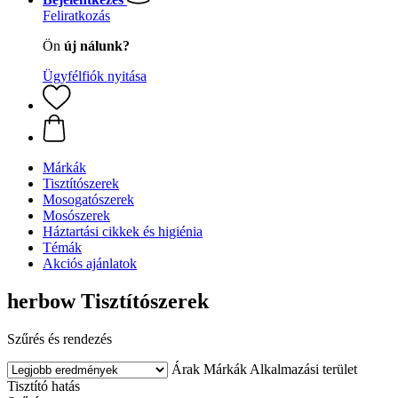
Feliratkozás
Ön
új nálunk?
Ügyfélfiók nyitása
Márkák
Tisztítószerek
Mosogatószerek
Mosószerek
Háztartási cikkek és higiénia
Témák
Akciós ajánlatok
herbow Tisztítószerek
Szűrés és rendezés
Árak
Márkák
Alkalmazási terület
Tisztító hatás