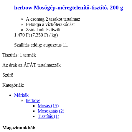
herbow
Mosógép-​méregtelenítő-​tisztító, 200 g
A csomag 2 tasakot tartalmaz
Feloldja a vízkőlerakódást
Zsírtalanít és tisztít
1.470 Ft
(7.350 Ft / kg)
Szállítás eddig: augusztus 11.
Tisztítás: 1 termék
Az árak az ÁFÁT tartalmazzák
Szűrő
Kategóriák:
Márkák
herbow
Mosás (15)
Mosogatás (2)
Tisztítás (1)
Magazinunkból: