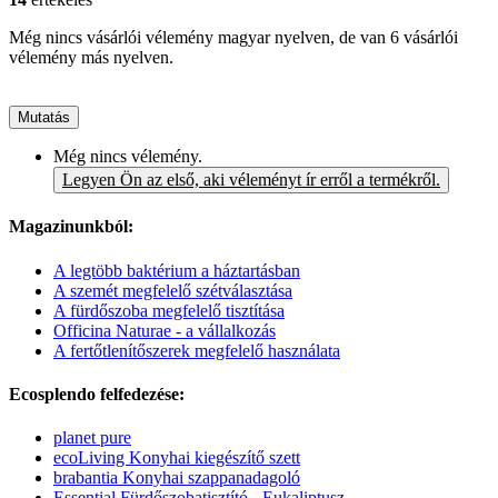
Még nincs vásárlói vélemény magyar nyelven, de van 6 vásárlói
vélemény más nyelven.
Mutatás
Még nincs vélemény.
Legyen Ön az első, aki véleményt ír erről a termékről.
Magazinunkból:
A legtöbb baktérium a háztartásban
A szemét megfelelő szétválasztása
A fürdőszoba megfelelő tisztítása
Officina Naturae - a vállalkozás
A fertőtlenítőszerek megfelelő használata
Ecosplendo felfedezése:
planet pure
ecoLiving Konyhai kiegészítő szett
brabantia Konyhai szappanadagoló
Essential Fürdőszobatisztító - Eukaliptusz