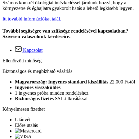
Számos konkrét ökológiai intézkedéssel járulunk hozzá, hogy a
környezetre és éghajlatra gyakorolt hatás a lehető legkisebb legyen.
Itt további információkat talál.
További segítségre van szüksége rendelésével kapcsolatban?
Szívesen válaszolunk kérdéseire.
Kapcsolat
Ellenőrzött minőség
Biztonságos és megbízható vásárlás
Magyarország: Ingyenes standard kiszállítás
22.000 Ft-tól
Ingyenes visszaküldés
1 ingyenes próba minden rendeléshez
Biztonságos fizetés
SSL-titkosítással
Kényelmesen fizethet
Utánvét
Előre utalás