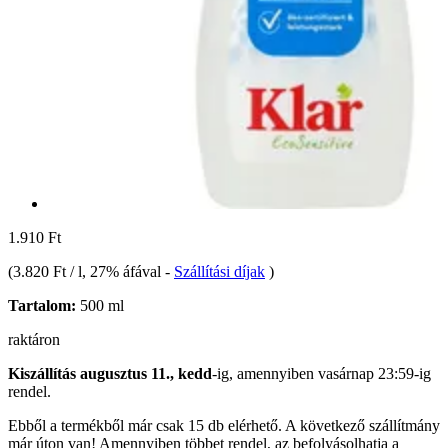
1.910 Ft
(
3.820 Ft / l
, 27% áfával
-
Szállítási díjak
)
Tartalom:
500 ml
raktáron
Kiszállítás augusztus 11., kedd
-ig, amennyiben
vasárnap 23:59-ig
rendel.
Ebből a termékből már csak 15 db elérhető. A következő szállítmány
már úton van! Amennyiben többet rendel, az befolyásolhatja a