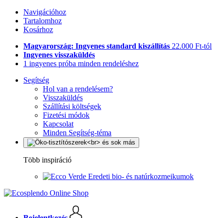
Navigációhoz
Tartalomhoz
Kosárhoz
Magyarország: Ingyenes standard kiszállítás
22.000 Ft-tól
Ingyenes visszaküldés
1 ingyenes próba minden rendeléshez
Segítség
Hol van a rendelésem?
Visszaküldés
Szállítási költségek
Fizetési módok
Kapcsolat
Minden Segítség-téma
Több inspiráció
Eredeti bio- és natúrkozmeikumok
Bejelentkezés