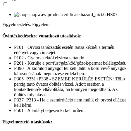
Figyelmeztetés: Figyelem
Óvintézkedésekre vonatkozó utasítások:
P101 - Orvosi tanácsadás esetén tartsa kéznél a termék
edényét vagy címkéjét.
P102 - Gyermekektől elzárva tartandó.
P261 - Kerülje a por/füst/gáz/köd/gőzök/permet belélegzését.
P390 - A kiömlött anyagot fel kell itatni a körülvevő anyagok
károsodásának megelőzése érdekében.
P305+P351+P338 - SZEMBE KERÜLÉS ESETÉN: Több
percig tartó óvatos öblítés vízzel. Adott esetben a
kontaktlencsék eltávolítása, ha könnyen megoldható. Az
öblítés folytatása.
P337+P313 - Ha a szemirritáció nem múlik el: orvosi ellátást
kell kérni.
P501 - A tartályt teljesen ki kell üríteni.
Figyelmeztető utasítások: