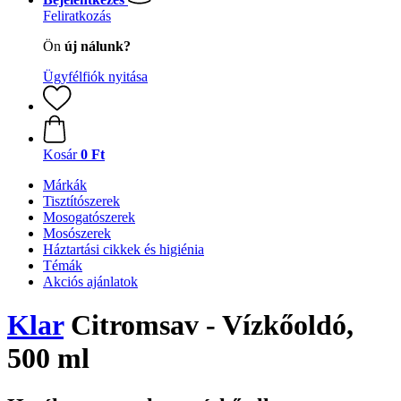
Feliratkozás
Ön
új nálunk?
Ügyfélfiók nyitása
Kosár
0 Ft
Márkák
Tisztítószerek
Mosogatószerek
Mosószerek
Háztartási cikkek és higiénia
Témák
Akciós ajánlatok
Klar
Citromsav - Vízkőoldó,
500 ml