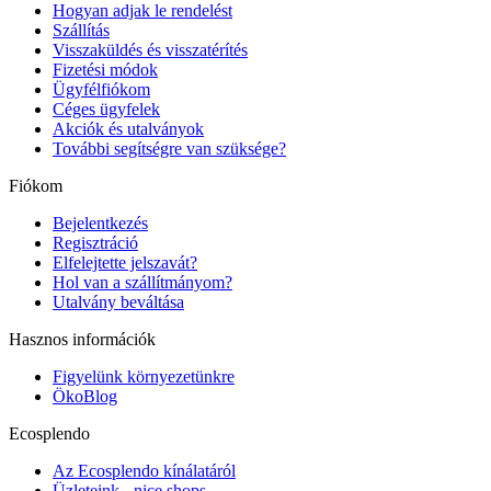
Hogyan adjak le rendelést
Szállítás
Visszaküldés és visszatérítés
Fizetési módok
Ügyfélfiókom
Céges ügyfelek
Akciók és utalványok
További segítségre van szüksége?
Fiókom
Bejelentkezés
Regisztráció
Elfelejtette jelszavát?
Hol van a szállítmányom?
Utalvány beváltása
Hasznos információk
Figyelünk környezetünkre
ÖkoBlog
Ecosplendo
Az Ecosplendo kínálatáról
Üzleteink - nice shops