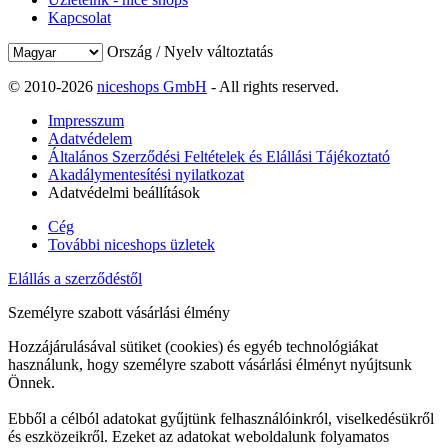
Kapcsolat
Ország / Nyelv változtatás
© 2010-2026
niceshops GmbH
- All rights reserved.
Impresszum
Adatvédelem
Általános Szerződési Feltételek és Elállási Tájékoztató
Akadálymentesítési nyilatkozat
Adatvédelmi beállítások
Cég
További niceshops üzletek
Elállás a szerződéstől
Személyre szabott vásárlási élmény
Hozzájárulásával sütiket (cookies) és egyéb technológiákat
használunk, hogy személyre szabott vásárlási élményt nyújtsunk
Önnek.
Ebből a célból adatokat gyűjtünk felhasználóinkról, viselkedésükről
és eszközeikről. Ezeket az adatokat weboldalunk folyamatos