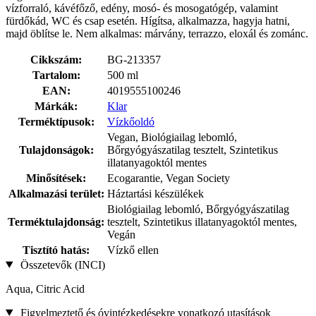
vízforraló, kávéfőző, edény, mosó- és mosogatógép, valamint
fürdőkád, WC és csap esetén. Hígítsa, alkalmazza, hagyja hatni,
majd öblítse le. Nem alkalmas: márvány, terrazzo, eloxál és zománc.
Cikkszám:
BG-213357
Tartalom:
500 ml
EAN:
4019555100246
Márkák:
Klar
Terméktípusok:
Vízkőoldó
Vegan, Biológiailag lebomló,
Tulajdonságok:
Bőrgyógyászatilag tesztelt, Szintetikus
illatanyagoktól mentes
Minősítések:
Ecogarantie, Vegan Society
Alkalmazási terület:
Háztartási készülékek
Biológiailag lebomló, Bőrgyógyászatilag
Terméktulajdonság:
tesztelt, Szintetikus illatanyagoktól mentes,
Vegán
Tisztító hatás:
Vízkő ellen
Összetevők (INCI)
Aqua, Citric Acid
Figyelmeztető és óvintézkedésekre vonatkozó utasítások