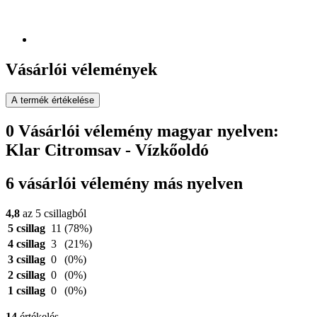
Vásárlói vélemények
A termék értékelése
0 Vásárlói vélemény magyar nyelven:
Klar Citromsav - Vízkőoldó
6 vásárlói vélemény más nyelven
4,8
az 5 csillagból
5 csillag
11
(78%)
4 csillag
3
(21%)
3 csillag
0
(0%)
2 csillag
0
(0%)
1 csillag
0
(0%)
14
értékelés