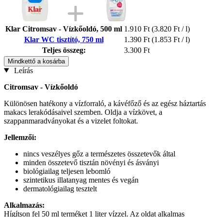
Klar Citromsav - Vízkőoldó, 500 ml
1.910 Ft
(3.820 Ft / l)
Klar WC tisztító, 750 ml
1.390 Ft
(1.853 Ft / l)
Teljes összeg:
3.300 Ft
Mindkettő a kosárba
Leírás
Citromsav - Vízkőoldó
Különösen hatékony a vízforraló, a kávéfőző és az egész háztartás
makacs lerakódásaivel szemben. Oldja a vízkövet, a
szappanmaradványokat és a vizelet foltokat.
Jellemzői:
nincs veszélyes gőz a természetes összetevők által
minden összetevő tisztán növényi és ásványi
biológiailag teljesen lebomló
szintetikus illatanyag mentes és vegán
dermatológiailag tesztelt
Alkalmazás:
Hígítson fel 50 ml terméket 1 liter vízzel. Az oldat alkalmas