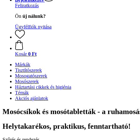
Feliratkozás
Ön
új nálunk?
Ügyfélfiók nyitása
Kosár
0 Ft
Márkák
Tisztítószerek
Mosogatószerek
Mosószerek
Háztartási cikkek és higiénia
Témák
Akciós ajánlatok
Mosócsíkok és mosótabletták - a ruhamosá
Helytakarékos, praktikus, fenntartható!
Szűrés és rendezés