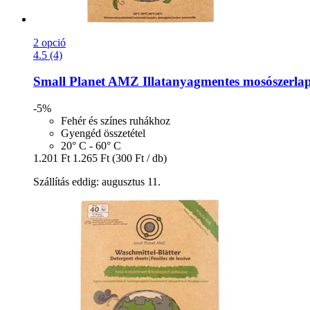
2 opció
4.5 (4)
Small Planet AMZ
Illatanyagmentes mosószerlapo
-5%
Fehér és színes ruhákhoz
Gyengéd összetétel
20° C - 60° C
1.201 Ft
1.265 Ft
(300 Ft / db)
Szállítás eddig: augusztus 11.