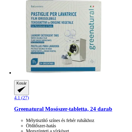
Kosár
4.1 (27)
Greenatural
Mosószer-​tabletta, 24 darab
Mélytisztító színes és fehér ruhákhoz
Öblítőszer-hatás
Megszünteti a vízkövet