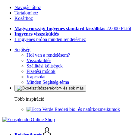
Navigációhoz
Tartalomhoz
Kosárhoz
Magyarország: Ingyenes standard kiszállítás
22.000 Ft-tól
Ingyenes visszaküldés
1 ingyenes próba minden rendeléshez
Segítség
Hol van a rendelésem?
Visszaküldés
Szállítási költségek
Fizetési módok
Kapcsolat
Minden Segítség-téma
Több inspiráció
Eredeti bio- és natúrkozmeikumok
Bejelentkezés