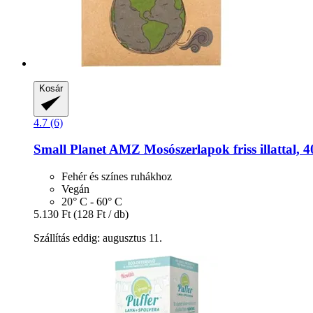
Kosár
4.7 (6)
Small Planet AMZ
Mosószerlapok friss illattal, 
Fehér és színes ruhákhoz
Vegán
20° C - 60° C
5.130 Ft
(128 Ft / db)
Szállítás eddig: augusztus 11.