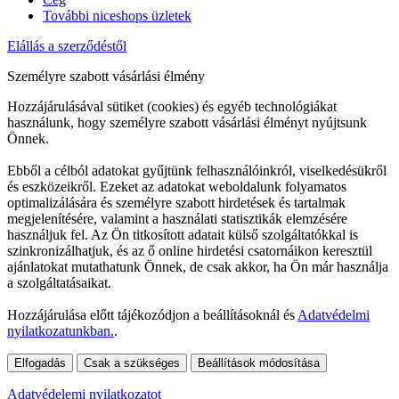
További niceshops üzletek
Elállás a szerződéstől
Személyre szabott vásárlási élmény
Hozzájárulásával sütiket (cookies) és egyéb technológiákat
használunk, hogy személyre szabott vásárlási élményt nyújtsunk
Önnek.
Ebből a célból adatokat gyűjtünk felhasználóinkról, viselkedésükről
és eszközeikről. Ezeket az adatokat weboldalunk folyamatos
optimalizálására és személyre szabott hirdetések és tartalmak
megjelenítésére, valamint a használati statisztikák elemzésére
használjuk fel. Az Ön titkosított adatait külső szolgáltatókkal is
szinkronizálhatjuk, és az ő online hirdetési csatornáikon keresztül
ajánlatokat mutathatunk Önnek, de csak akkor, ha Ön már használja
a szolgáltatásaikat.
Hozzájárulása előtt tájékozódjon a beállításoknál és
Adatvédelmi
nyilatkozatunkban.
.
Elfogadás
Csak a szükséges
Beállítások módosítása
Adatvédelemi nyilatkozatot