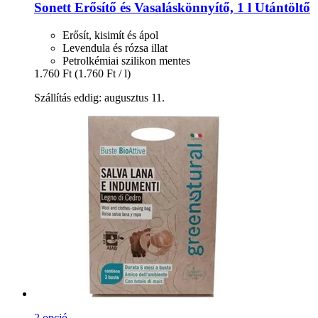
Sonett
Erősítő és Vasaláskönnyítő, 1 l Utántöltő
Erősít, kisimít és ápol
Levendula és rózsa illat
Petrolkémiai szilikon mentes
1.760 Ft
(1.760 Ft / l)
Szállítás eddig: augusztus 11.
2 opció