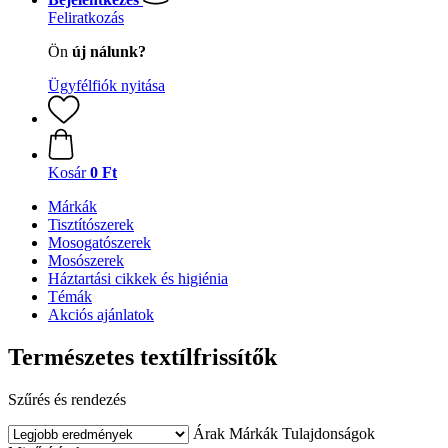
Feliratkozás
Ön
új nálunk?
Ügyfélfiók nyitása
Kosár
0 Ft
Márkák
Tisztítószerek
Mosogatószerek
Mosószerek
Háztartási cikkek és higiénia
Témák
Akciós ajánlatok
Természetes textílfrissítők
Szűrés és rendezés
Árak
Márkák
Tulajdonságok