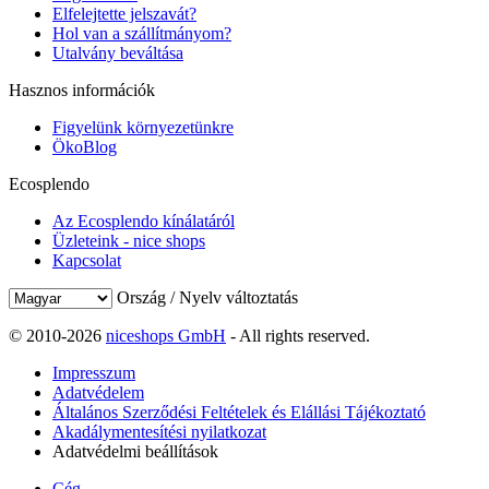
Elfelejtette jelszavát?
Hol van a szállítmányom?
Utalvány beváltása
Hasznos információk
Figyelünk környezetünkre
ÖkoBlog
Ecosplendo
Az Ecosplendo kínálatáról
Üzleteink - nice shops
Kapcsolat
Ország / Nyelv változtatás
© 2010-2026
niceshops GmbH
- All rights reserved.
Impresszum
Adatvédelem
Általános Szerződési Feltételek és Elállási Tájékoztató
Akadálymentesítési nyilatkozat
Adatvédelmi beállítások
Cég