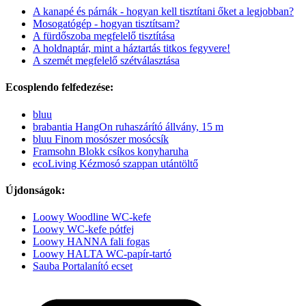
A kanapé és párnák - hogyan kell tisztítani őket a legjobban?
Mosogatógép - hogyan tisztítsam?
A fürdőszoba megfelelő tisztítása
A holdnaptár, mint a háztartás titkos fegyvere!
A szemét megfelelő szétválasztása
Ecosplendo felfedezése:
bluu
brabantia HangOn ruhaszárító állvány, 15 m
bluu Finom mosószer mosócsík
Framsohn Blokk csíkos konyharuha
ecoLiving Kézmosó szappan utántöltő
Újdonságok:
Loowy Woodline WC-kefe
Loowy WC-kefe pótfej
Loowy HANNA fali fogas
Loowy HALTA WC-papír-tartó
Sauba Portalanító ecset