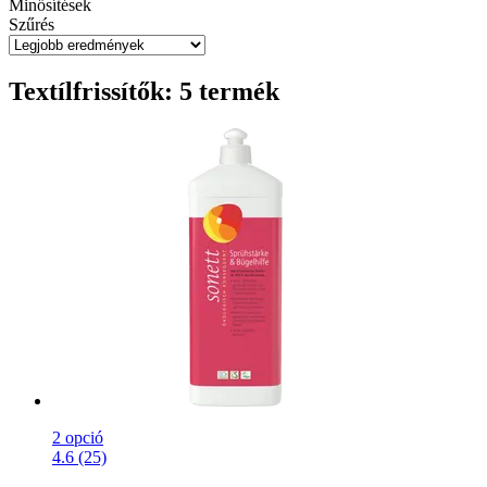
Minősítések
Szűrés
Textílfrissítők: 5 termék
2 opció
4.6 (25)