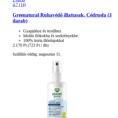
4.7 (14)
Greenatural
Ruhavédő illattasak, Cédrusfa (3
darab)
Gyapjúhoz és textílhez
Ideális fiókokba és szekrényekbe
100% tiszta illóolajokkal
2.170 Ft
(723 Ft / db)
Szállítás eddig: augusztus 11.