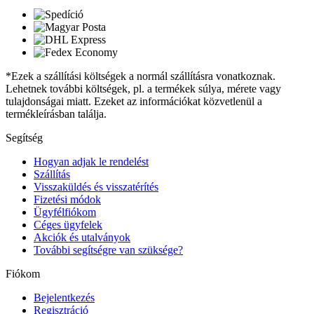
*Ezek a szállítási költségek a normál szállításra vonatkoznak.
Lehetnek további költségek, pl. a termékek súlya, mérete vagy
tulajdonságai miatt. Ezeket az információkat közvetlenül a
termékleírásban találja.
Segítség
Hogyan adjak le rendelést
Szállítás
Visszaküldés és visszatérítés
Fizetési módok
Ügyfélfiókom
Céges ügyfelek
Akciók és utalványok
További segítségre van szüksége?
Fiókom
Bejelentkezés
Regisztráció