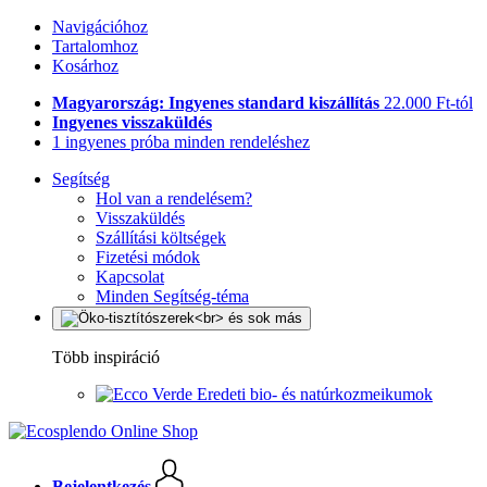
Navigációhoz
Tartalomhoz
Kosárhoz
Magyarország: Ingyenes standard kiszállítás
22.000 Ft-tól
Ingyenes visszaküldés
1 ingyenes próba minden rendeléshez
Segítség
Hol van a rendelésem?
Visszaküldés
Szállítási költségek
Fizetési módok
Kapcsolat
Minden Segítség-téma
Több inspiráció
Eredeti bio- és natúrkozmeikumok
Bejelentkezés