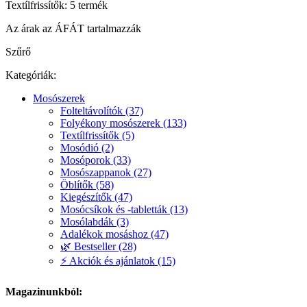
Textílfrissítők: 5 termék
Az árak az ÁFÁT tartalmazzák
Szűrő
Kategóriák:
Mosószerek
Folteltávolítók (37)
Folyékony mosószerek (133)
Textílfrissítők (5)
Mosódió (2)
Mosóporok (33)
Mosószappanok (27)
Öblítők (58)
Kiegészítők (47)
Mosócsíkok és -tabletták (13)
Mosólabdák (3)
Adalékok mosáshoz (47)
🌿 Bestseller (28)
⚡ Akciók és ajánlatok (15)
Magazinunkból: