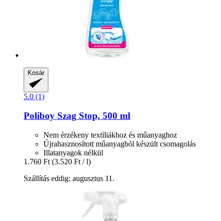
Kosár
5.0 (1)
Poliboy
Szag Stop, 500 ml
Nem érzékeny textíliákhoz és műanyaghoz
Újrahasznosított műanyagból készült csomagolás
Illatanyagok nélkül
1.760 Ft
(3.520 Ft / l)
Szállítás eddig: augusztus 11.