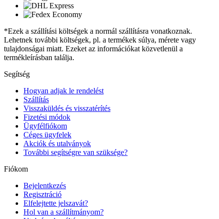
*Ezek a szállítási költségek a normál szállításra vonatkoznak.
Lehetnek további költségek, pl. a termékek súlya, mérete vagy
tulajdonságai miatt. Ezeket az információkat közvetlenül a
termékleírásban találja.
Segítség
Hogyan adjak le rendelést
Szállítás
Visszaküldés és visszatérítés
Fizetési módok
Ügyfélfiókom
Céges ügyfelek
Akciók és utalványok
További segítségre van szüksége?
Fiókom
Bejelentkezés
Regisztráció
Elfelejtette jelszavát?
Hol van a szállítmányom?