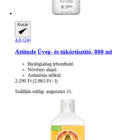
Kosár
4.6 (24)
Attitude
Üveg-​ és tükörtisztító, 800 ml
Biológiailag lebontható
Növényi alapú
Ammónia nélkül
2.290 Ft
(2.863 Ft / l)
Szállítás eddig: augusztus 11.