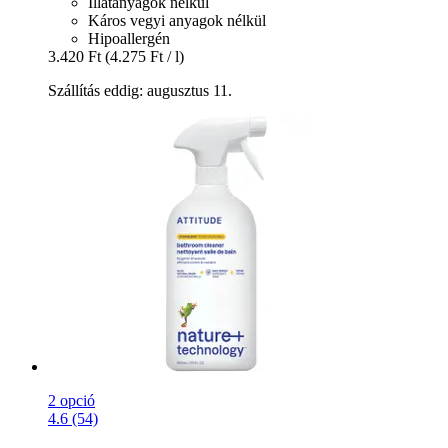
Illatanyagok nélkül
Káros vegyi anyagok nélkül
Hipoallergén
3.420 Ft
(4.275 Ft / l)
Szállítás eddig: augusztus 11.
2 opció
4.6 (54)