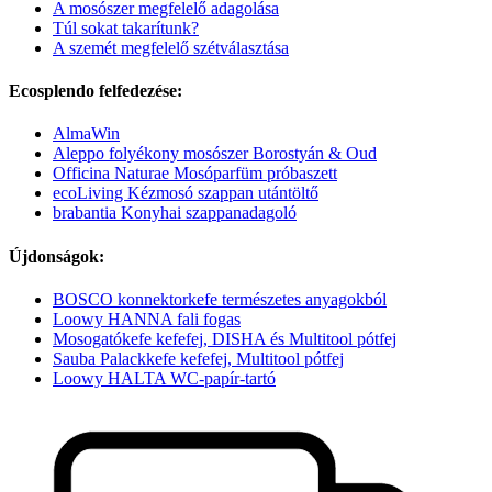
A mosószer megfelelő adagolása
Túl sokat takarítunk?
A szemét megfelelő szétválasztása
Ecosplendo felfedezése:
AlmaWin
Aleppo folyékony mosószer Borostyán & Oud
Officina Naturae Mosóparfüm próbaszett
ecoLiving Kézmosó szappan utántöltő
brabantia Konyhai szappanadagoló
Újdonságok:
BOSCO konnektorkefe természetes anyagokból
Loowy HANNA fali fogas
Mosogatókefe kefefej, DISHA és Multitool pótfej
Sauba Palackkefe kefefej, Multitool pótfej
Loowy HALTA WC-papír-tartó