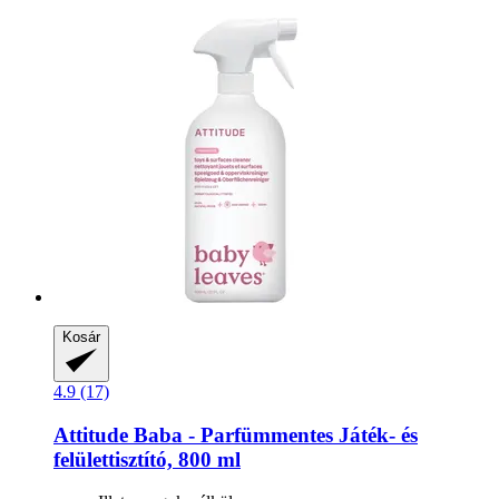
Kosár
4.9 (17)
Attitude
Baba -​ Parfümmentes Játék-​ és
felülettisztító, 800 ml