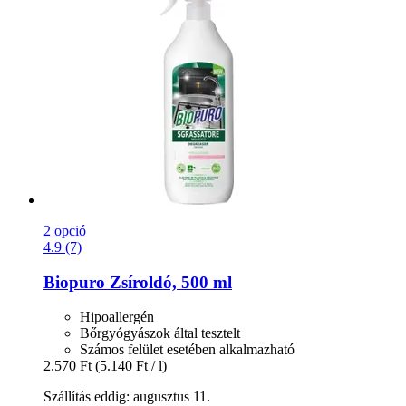
2 opció
4.9 (7)
Biopuro
Zsíroldó, 500 ml
Hipoallergén
Bőrgyógyászok által tesztelt
Számos felület esetében alkalmazható
2.570 Ft
(5.140 Ft / l)
Szállítás eddig: augusztus 11.