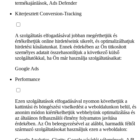
termékajánlások, Ads Defender
Kiterjesztett Conversion-Tracking
A szolgáltatás elfogadásával jobban megérthetjük és
értékelhetjük online hirdetéseink sikerét, és optimalizálhatjuk
hirdetési kínálatunkat. Ennek érdekében az Ön titkosított
személyes adatait összehasonlítjuk a következő külső
szolgáltatókkal, ha Ön már használja szolgáltatásaikat:
Google Ads
Performance
Ezen szolgáltatások elfogadásával nyomon követhetjük a
kattintási és böngészési viselkedést a weboldalunkon belül, és
anonim módon kiértékelhetjük webhelyünk optimalizálása és
az általános felhasználói élmény folyamatos javítása
érdekében. Az Ön beleegyezésével az alábbi, harmadik féltől
származó szolgáltatásokat használjuk ezen a weboldalon:
Google Analytics, Clarity, Google vásárlói vélemények, A/B-