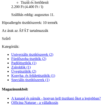
Tisztít és fertőtlenít
2.200 Ft
(4.400 Ft / l)
Szállítás eddig: augusztus 11.
Hipoallergén tisztítószerek: 10 termék
Az árak az ÁFÁT tartalmazzák
Szűrő
Kategóriák:
Univerzális tisztítószerek
(2)
Fürdőszoba tisztítók
(2)
Padlótisztítók
(1)
Zsíroldók
(1)
Üvegtisztítók
(2)
Konyha- és felülettisztítók
(1)
Speciális tisztítószerek
(1)
Magazinunkból:
A kanapé és párnák - hogyan kell tisztítani őket a legjobban?
Officina Naturae - a vállalkozás