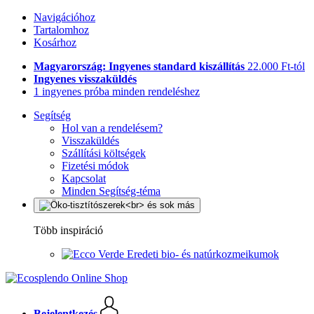
Navigációhoz
Tartalomhoz
Kosárhoz
Magyarország: Ingyenes standard kiszállítás
22.000 Ft-tól
Ingyenes visszaküldés
1 ingyenes próba minden rendeléshez
Segítség
Hol van a rendelésem?
Visszaküldés
Szállítási költségek
Fizetési módok
Kapcsolat
Minden Segítség-téma
Több inspiráció
Eredeti bio- és natúrkozmeikumok
Bejelentkezés