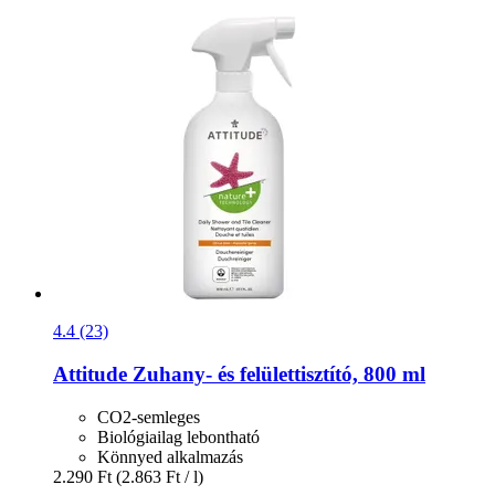
4.4 (23)
Attitude
Zuhany-​ és felülettisztító, 800 ml
CO2-semleges
Biológiailag lebontható
Könnyed alkalmazás
2.290 Ft
(2.863 Ft / l)