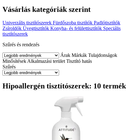
Vásárlás kategóriák szerint
Univerzális tisztítószerek
Fürdőszoba tisztítók
Padlótisztítók
Zsíroldók
Üvegtisztítók
Konyha- és felülettisztítók
Speciális
tisztítószerek
Szűrés és rendezés
Árak
Márkák
Tulajdonságok
Minősítések
Alkalmazási terület
Tisztító hatás
Szűrés
Hipoallergén tisztítószerek: 10 termék