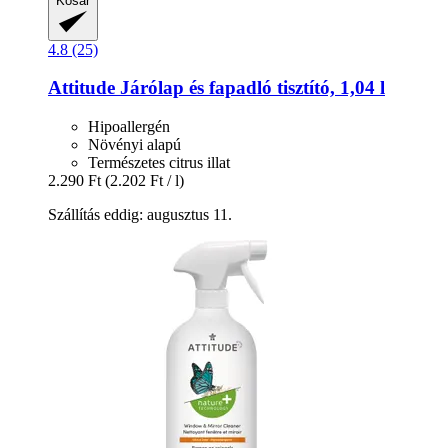
Kosár
4.8 (25)
Attitude
Járólap és fapadló tisztító, 1,04 l
Hipoallergén
Növényi alapú
Természetes citrus illat
2.290 Ft
(2.202 Ft / l)
Szállítás eddig: augusztus 11.