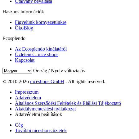
Utalvány beváltása
Hasznos információk
Figyelünk környezetünkre
ÖkoBlog
Ecosplendo
Az Ecosplendo kínálatáról
Üzleteink - nice shops
Kapcsolat
Ország / Nyelv változtatás
© 2010-2026
niceshops GmbH
- All rights reserved.
Impresszum
Adatvédelem
Általános Szerződési Feltételek és Elállási Tájékoztató
Akadálymentesítési nyilatkozat
Adatvédelmi beállítások
Cég
További niceshops üzletek