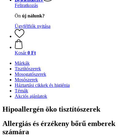
Feliratkozás
Ön
új nálunk?
Ügyfélfiók nyitása
Kosár
0 Ft
Márkák
Tisztítószerek
Mosogatószerek
Mosószerek
Háztartási cikkek és higiénia
Témák
Akciós ajánlatok
Hipoallergén öko tisztítószerek
Allergiás és érzékeny bőrű emberek
számára