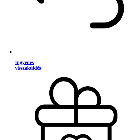
Ingyenes
visszaküldés