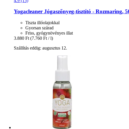
4.9 (15)
Yogacleaner
Jógaszőnyeg-​tisztító -​ Rozmaring, 
Tiszta illóolajokkal
Gyorsan szárad
Friss, gyógynövényes illat
3.880 Ft
(7.760 Ft / l)
Szállítás eddig: augusztus 12.