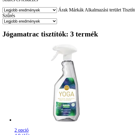
Árak
Márkák
Alkalmazási terület
Tisztít
Szűrés
Jógamatrac tisztítók: 3 termék
2 opció