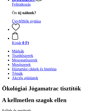
Feliratkozás
Ön
új nálunk?
Ügyfélfiók nyitása
Kosár
0 Ft
Márkák
Tisztítószerek
Mosogatószerek
Mosószerek
Háztartási cikkek és higiénia
Témák
Akciós ajánlatok
Ökológiai Jógamatrac tisztítók
A kellmetlen szagok ellen
Szűrés és rendezés