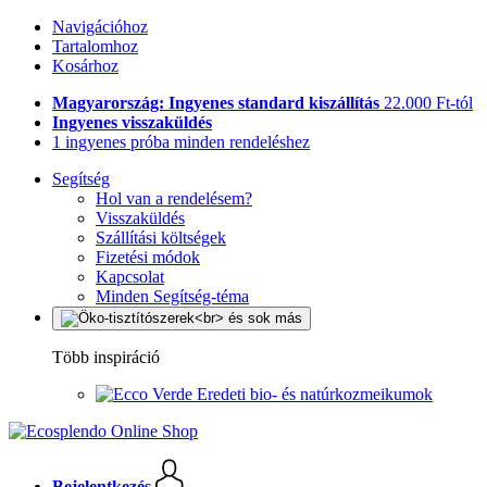
Navigációhoz
Tartalomhoz
Kosárhoz
Magyarország: Ingyenes standard kiszállítás
22.000 Ft-tól
Ingyenes visszaküldés
1 ingyenes próba minden rendeléshez
Segítség
Hol van a rendelésem?
Visszaküldés
Szállítási költségek
Fizetési módok
Kapcsolat
Minden Segítség-téma
Több inspiráció
Eredeti bio- és natúrkozmeikumok
Bejelentkezés