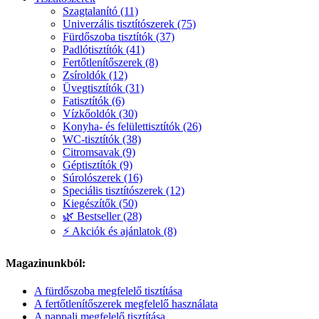
Szagtalanító (11)
Univerzális tisztítószerek (75)
Fürdőszoba tisztítók (37)
Padlótisztítók (41)
Fertőtlenítőszerek (8)
Zsíroldók (12)
Üvegtisztítók (31)
Fatisztítók (6)
Vízkőoldók (30)
Konyha- és felülettisztítók (26)
WC-tisztítók (38)
Citromsavak (9)
Géptisztítók (9)
Súrolószerek (16)
Speciális tisztítószerek (12)
Kiegészítők (50)
🌿 Bestseller (28)
⚡ Akciók és ajánlatok (8)
Magazinunkból:
A fürdőszoba megfelelő tisztítása
A fertőtlenítőszerek megfelelő használata
A nappali megfelelő tisztítása