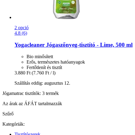
2 opció
4.8 (6)
Yogacleaner
Jógaszőnyeg-​tisztító -​ Lime, 500 ml
Bio minősített
Erős, természetes hatóanyagok
Fertőtlenít és tisztít
3.880 Ft
(7.760 Ft / l)
Szállítás eddig: augusztus 12.
Jógamatrac tisztítók: 3 termék
Az árak az ÁFÁT tartalmazzák
Szűrő
Kategóriák:
Tisztítószerek