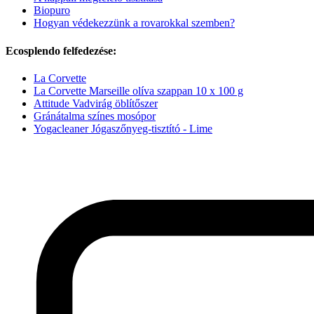
Biopuro
Hogyan védekezzünk a rovarokkal szemben?
Ecosplendo felfedezése:
La Corvette
La Corvette Marseille olíva szappan 10 x 100 g
Attitude Vadvirág öblítőszer
Gránátalma színes mosópor
Yogacleaner Jógaszőnyeg-tisztító - Lime