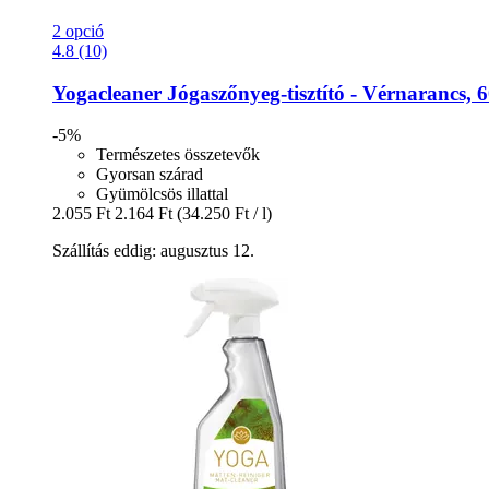
2 opció
4.8 (10)
Yogacleaner
Jógaszőnyeg-​tisztító -​ Vérnarancs, 
-5%
Természetes összetevők
Gyorsan szárad
Gyümölcsös illattal
2.055 Ft
2.164 Ft
(34.250 Ft / l)
Szállítás eddig: augusztus 12.