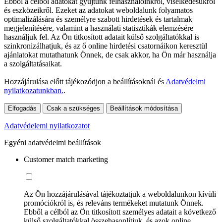
Ebből a célból adatokat gyűjtünk felhasználóinkról, viselkedésükről
és eszközeikről. Ezeket az adatokat weboldalunk folyamatos
optimalizálására és személyre szabott hirdetések és tartalmak
megjelenítésére, valamint a használati statisztikák elemzésére
használjuk fel. Az Ön titkosított adatait külső szolgáltatókkal is
szinkronizálhatjuk, és az ő online hirdetési csatornáikon keresztül
ajánlatokat mutathatunk Önnek, de csak akkor, ha Ön már használja
a szolgáltatásaikat.
Hozzájárulása előtt tájékozódjon a beállításoknál és
Adatvédelmi
nyilatkozatunkban.
.
Elfogadás
Csak a szükséges
Beállítások módosítása
Adatvédelemi nyilatkozatot
Egyéni adatvédelmi beállítások
Customer match marketing
Az Ön hozzájárulásával tájékoztatjuk a weboldalunkon kívüli
promóciókról is, és releváns termékeket mutatunk Önnek.
Ebből a célból az Ön titkosított személyes adatait a következő
külső szolgáltatókkal összehasonlítjuk, és azok online