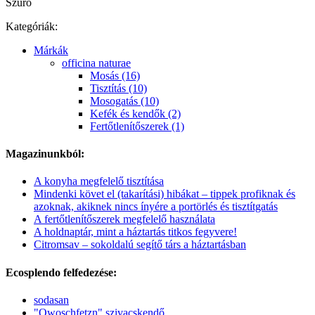
Szűrő
Kategóriák:
Márkák
officina naturae
Mosás (16)
Tisztítás (10)
Mosogatás (10)
Kefék és kendők (2)
Fertőtlenítőszerek (1)
Magazinunkból:
A konyha megfelelő tisztítása
Mindenki követ el (takarítási) hibákat – tippek profiknak és
azoknak, akiknek nincs ínyére a portörlés és tisztítgatás
A fertőtlenítőszerek megfelelő használata
A holdnaptár, mint a háztartás titkos fegyvere!
Citromsav – sokoldalú segítő társ a háztartásban
Ecosplendo felfedezése:
sodasan
"Owoschfetzn" szivacskendő