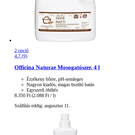
2 opció
4.7 (9)
Officina Naturae
Mosogatószer, 4 l
Érzékeny bőrre, pH-semleges
Nagyon kiadós, magas tisztító hatás
Egyszerű öblítés
8.350 Ft
(2.088 Ft / l)
Szállítás eddig: augusztus 11.