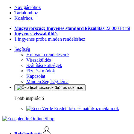
Navigációhoz
Tartalomhoz
Kosárhoz
Magyarország: Ingyenes standard kiszállítás
22.000 Ft-tól
Ingyenes visszaküldés
1 ingyenes próba minden rendeléshez
Segítség
Hol van a rendelésem?
Visszaküldés
Szállítási költségek
Fizetési módok
Kapcsolat
Minden Segítség-téma
Több inspiráció
Eredeti bio- és natúrkozmeikumok
Bejelentkezés