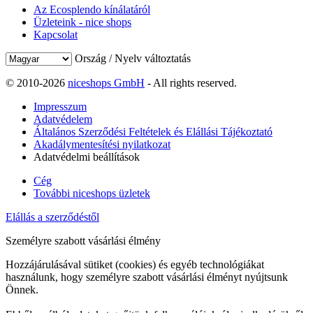
Az Ecosplendo kínálatáról
Üzleteink - nice shops
Kapcsolat
Ország / Nyelv változtatás
© 2010-2026
niceshops GmbH
- All rights reserved.
Impresszum
Adatvédelem
Általános Szerződési Feltételek és Elállási Tájékoztató
Akadálymentesítési nyilatkozat
Adatvédelmi beállítások
Cég
További niceshops üzletek
Elállás a szerződéstől
Személyre szabott vásárlási élmény
Hozzájárulásával sütiket (cookies) és egyéb technológiákat
használunk, hogy személyre szabott vásárlási élményt nyújtsunk
Önnek.