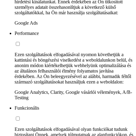
hirdetési kínálatunkat. Ennek érdekében az Ön titkosított
személyes adatait összehasonlítjuk a következő külső
szolgáltatókkal, ha Ön már használja szolgáltatásaikat:
Google Ads
Performance
Ezen szolgáltatások elfogadásával nyomon követhetjük a
kattintási és böngészési viselkedést a weboldalunkon belül, és
anonim módon kiértékelhetjük webhelyünk optimalizálása és
az általános felhasználói élmény folyamatos javítása
érdekében. Az Ön beleegyezésével az alábbi, harmadik féltől
származó szolgáltatásokat használjuk ezen a weboldalon:
Google Analytics, Clarity, Google vásárlói vélemények, A/B-
Testing
Funkcionális
Ezen szolgáltatások elfogadásával olyan funkciókat tudunk
biztosítani Önnek, amelyek túlmutatnak az alapfunkciókon, és