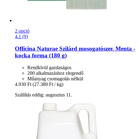
2 opció
4.1 (9)
Officina Naturae
Szilárd mosogatószer, Menta -​
kocka forma (180 g)
Rendkívül gazdaságos
200 alkalmazáshoz elegendő
Műanyag csomagolás nélkül
4.930 Ft
(27.389 Ft / kg)
Szállítás eddig: augusztus 11.