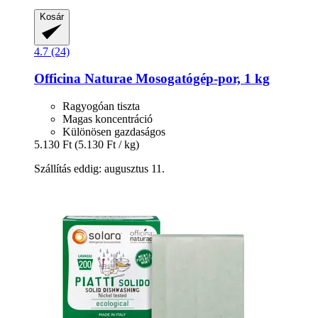
Kosár
4.7 (24)
Officina Naturae
Mosogatógép-​por, 1 kg
Ragyogóan tiszta
Magas koncentráció
Különösen gazdaságos
5.130 Ft
(5.130 Ft / kg)
Szállítás eddig: augusztus 11.