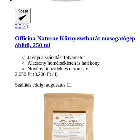
Kosár
3.5 (4)
Officina Naturae
Környezetbarát mosogatógép
öblítő, 250 ml
Javítja a száradási folyamatot
Alacsony hőmérsékleten is hatékony
Növényi tenzidek és citromsav
2.050 Ft
(8.200 Ft / l)
Szállítás eddig: augusztus 11.