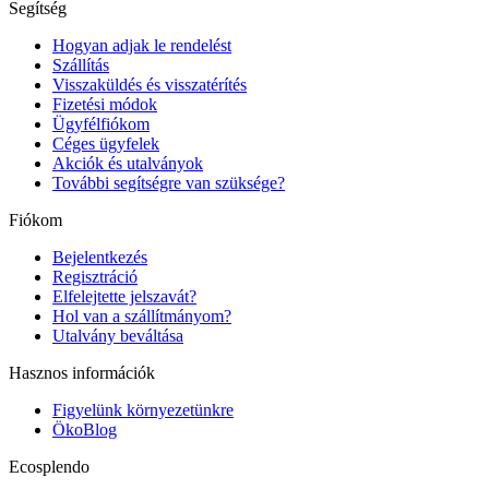
Segítség
Hogyan adjak le rendelést
Szállítás
Visszaküldés és visszatérítés
Fizetési módok
Ügyfélfiókom
Céges ügyfelek
Akciók és utalványok
További segítségre van szüksége?
Fiókom
Bejelentkezés
Regisztráció
Elfelejtette jelszavát?
Hol van a szállítmányom?
Utalvány beváltása
Hasznos információk
Figyelünk környezetünkre
ÖkoBlog
Ecosplendo