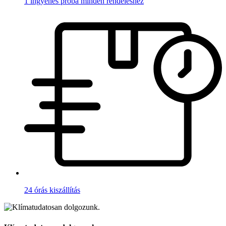
1 ingyenes próba minden rendeléshez
24 órás kiszállítás