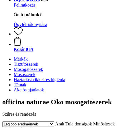
Feliratkozás
Ön
új nálunk?
Ügyfélfiók nyitása
Kosár
0 Ft
Márkák
Tisztítószerek
Mosogatószerek
Mosószerek
Háztartási cikkek és higiénia
Témák
Akciós ajánlatok
officina naturae Öko mosogatószerek
Szűrés és rendezés
Árak
Tulajdonságok
Minősítések