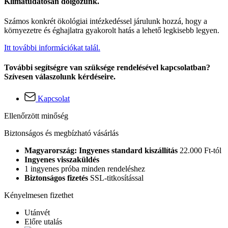
Klímatudatosan dolgozunk.
Számos konkrét ökológiai intézkedéssel járulunk hozzá, hogy a
környezetre és éghajlatra gyakorolt hatás a lehető legkisebb legyen.
Itt további információkat talál.
További segítségre van szüksége rendelésével kapcsolatban?
Szívesen válaszolunk kérdéseire.
Kapcsolat
Ellenőrzött minőség
Biztonságos és megbízható vásárlás
Magyarország: Ingyenes standard kiszállítás
22.000 Ft-tól
Ingyenes visszaküldés
1 ingyenes próba minden rendeléshez
Biztonságos fizetés
SSL-titkosítással
Kényelmesen fizethet
Utánvét
Előre utalás