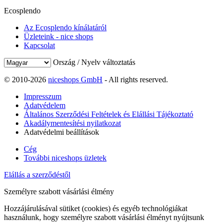
Ecosplendo
Az Ecosplendo kínálatáról
Üzleteink - nice shops
Kapcsolat
Ország / Nyelv változtatás
© 2010-2026
niceshops GmbH
- All rights reserved.
Impresszum
Adatvédelem
Általános Szerződési Feltételek és Elállási Tájékoztató
Akadálymentesítési nyilatkozat
Adatvédelmi beállítások
Cég
További niceshops üzletek
Elállás a szerződéstől
Személyre szabott vásárlási élmény
Hozzájárulásával sütiket (cookies) és egyéb technológiákat
használunk, hogy személyre szabott vásárlási élményt nyújtsunk