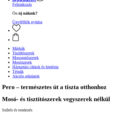
Feliratkozás
Ön
új nálunk?
Ügyfélfiók nyitása
Márkák
Tisztítószerek
Mosogatószerek
Mosószerek
Háztartási cikkek és higiénia
Témák
Akciós ajánlatok
Pero – természetes út a tiszta otthonhoz
Mosó- és tisztítószerek vegyszerek nélkül
Szűrés és rendezés