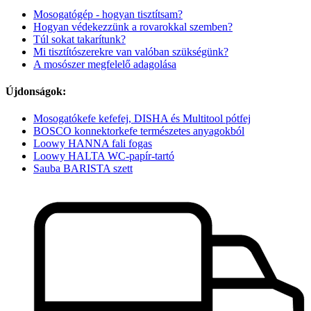
Mosogatógép - hogyan tisztítsam?
Hogyan védekezzünk a rovarokkal szemben?
Túl sokat takarítunk?
Mi tisztítószerekre van valóban szükségünk?
A mosószer megfelelő adagolása
Újdonságok:
Mosogatókefe kefefej, DISHA és Multitool pótfej
BOSCO konnektorkefe természetes anyagokból
Loowy HANNA fali fogas
Loowy HALTA WC-papír-tartó
Sauba BARISTA szett