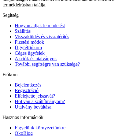
termékleírásban találja.
Segítség
Hogyan adjak le rendelést
Szállítás
Visszaküldés és visszatérítés
Fizetési módok
Ügyfélfiókom
Céges ügyfelek
Akciók és utalványok
További segítségre van szüksége?
Fiókom
Bejelentkezés
Regisztráció
Elfelejtette jelszavát?
Hol van a szállítmányom?
Utalvány beváltása
Hasznos információk
Figyelünk környezetünkre
ÖkoBlog