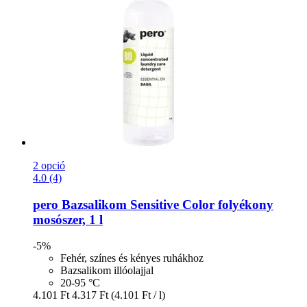
2 opció
4.0 (4)
pero
Bazsalikom Sensitive Color folyékony
mosószer, 1 l
-5%
Fehér, színes és kényes ruhákhoz
Bazsalikom illóolajjal
20-95 °C
4.101 Ft
4.317 Ft
(4.101 Ft / l)