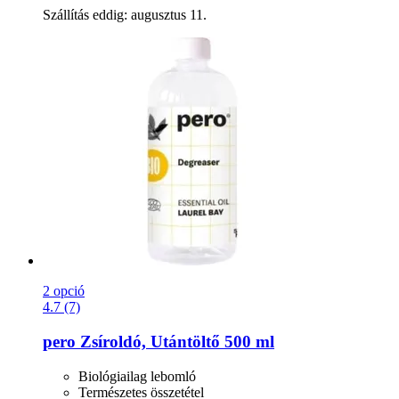
Szállítás eddig: augusztus 11.
2 opció
4.7 (7)
pero
Zsíroldó, Utántöltő 500 ml
Biológiailag lebomló
Természetes összetétel