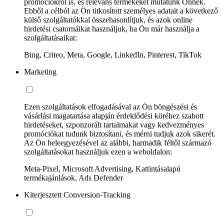
promóciókról is, és releváns termékeket mutatunk Önnek.
Ebből a célból az Ön titkosított személyes adatait a következő
külső szolgáltatókkal összehasonlítjuk, és azok online
hirdetési csatornáikat használjuk, ha Ön már használja a
szolgáltatásaikat:
Bing, Criteo, Meta, Google, LinkedIn, Pinterest, TikTok
Marketing
Ezen szolgáltatások elfogadásával az Ön böngészési és
vásárlási magatartása alapján érdeklődési köréhez szabott
hirdetéseket, szponzorált tartalmakat vagy kedvezményes
promóciókat tudunk biztosítani, és mérni tudjuk azok sikerét.
Az Ön beleegyezésével az alábbi, harmadik féltől származó
szolgáltatásokat használjuk ezen a weboldalon:
Meta-Pixel, Microsoft Advertising, Kattintásalapú
termékajánlások, Ads Defender
Kiterjesztett Conversion-Tracking