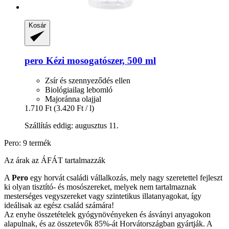
Kosár
pero
Kézi mosogatószer, 500 ml
Zsír és szennyeződés ellen
Biológiailag lebomló
Majoránna olajjal
1.710 Ft
(3.420 Ft / l)
Szállítás eddig: augusztus 11.
Pero: 9 termék
Az árak az ÁFÁT tartalmazzák
A
Pero
egy horvát családi vállalkozás, mely nagy szeretettel fejleszt
ki olyan tisztító- és mosószereket, melyek nem tartalmaznak
mesterséges vegyszereket vagy szintetikus illatanyagokat, így
ideálisak az egész család számára!
Az enyhe összetételek gyógynövényeken és ásványi anyagokon
alapulnak, és az összetevők 85%-át Horvátországban gyártják. A