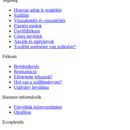
Segítség
Hogyan adjak le rendelést
Szállítás
Visszaküldés és visszatérítés
Fizetési módok
Ügyfélfiókom
Céges ügyfelek
Akciók és utalványok
További segítségre van szüksége?
Fiókom
Bejelentkezés
Regisztráció
Elfelejtette jelszavát?
Hol van a szállítmányom?
Utalvány beváltása
Hasznos információk
Figyelünk környezetünkre
ÖkoBlog
Ecosplendo