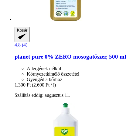
Kosár
4.8 (4)
planet pure
0% ZERO mosogatószer, 500 ml
Allergének nélkül
Környezetkímélő összetétel
Gyengéd a bőrhöz
1.300 Ft
(2.600 Ft / l)
Szállítás eddig: augusztus 11.