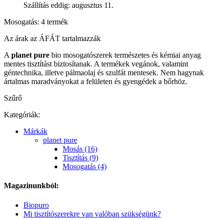
Szállítás eddig: augusztus 11.
Mosogatás: 4 termék
Az árak az ÁFÁT tartalmazzák
A
planet pure
bio mosogatószerek természetes és kémiai anyag
mentes tisztítást biztosítanak. A termékek vegánok, valamint
géntechnika, illetve pálmaolaj és szulfát mentesek. Nem hagynak
ártalmas maradványokat a felületen és gyengédek a bőrhöz.
Szűrő
Kategóriák:
Márkák
planet pure
Mosás (16)
Tisztítás (9)
Mosogatás (4)
Magazinunkból:
Biopuro
Mi tisztítószerekre van valóban szükségünk?