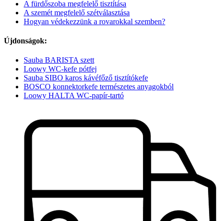
A fürdőszoba megfelelő tisztítása
A szemét megfelelő szétválasztása
Hogyan védekezzünk a rovarokkal szemben?
Újdonságok:
Sauba BARISTA szett
Loowy WC-kefe pótfej
Sauba SIBO karos kávéfőző tisztítókefe
BOSCO konnektorkefe természetes anyagokból
Loowy HALTA WC-papír-tartó