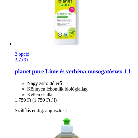
2 opció
3.7 (9)
planet pure
Lime és verbéna mosogatószer, 1 l
Nagy zsíroldó erő
Könnyen lebomlik biológiailag
Kellemes illat
1.759 Ft
(1.759 Ft / l)
Szállítás eddig: augusztus 11.