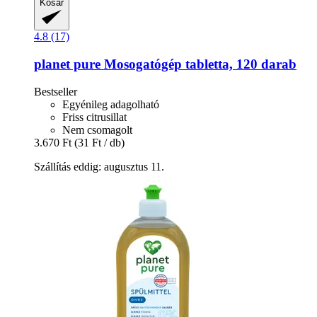
Kosár
4.8 (17)
planet pure
Mosogatógép tabletta, 120 darab
Bestseller
Egyénileg adagolható
Friss citrusillat
Nem csomagolt
3.670 Ft
(31 Ft / db)
Szállítás eddig: augusztus 11.