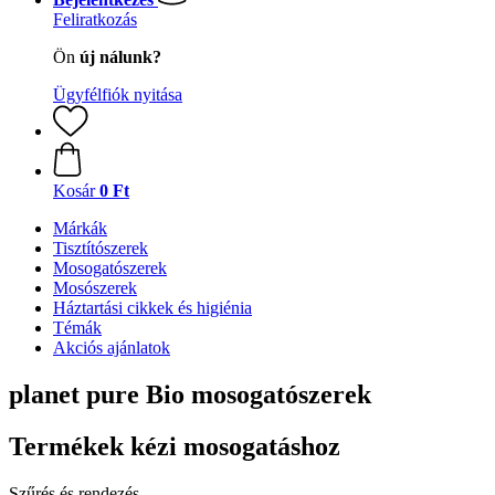
Feliratkozás
Ön
új nálunk?
Ügyfélfiók nyitása
Kosár
0 Ft
Márkák
Tisztítószerek
Mosogatószerek
Mosószerek
Háztartási cikkek és higiénia
Témák
Akciós ajánlatok
planet pure Bio mosogatószerek
Termékek kézi mosogatáshoz
Szűrés és rendezés