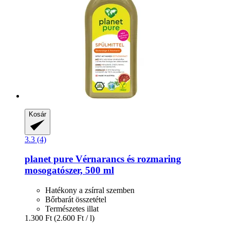
Kosár
3.3 (4)
planet pure
Vérnarancs és rozmaring
mosogatószer, 500 ml
Hatékony a zsírral szemben
Bőrbarát összetétel
Természetes illat
1.300 Ft
(2.600 Ft / l)