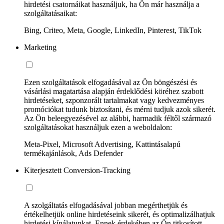
hirdetési csatornáikat használjuk, ha Ön már használja a
szolgáltatásaikat:
Bing, Criteo, Meta, Google, LinkedIn, Pinterest, TikTok
Marketing
Ezen szolgáltatások elfogadásával az Ön böngészési és
vásárlási magatartása alapján érdeklődési köréhez szabott
hirdetéseket, szponzorált tartalmakat vagy kedvezményes
promóciókat tudunk biztosítani, és mérni tudjuk azok sikerét.
Az Ön beleegyezésével az alábbi, harmadik féltől származó
szolgáltatásokat használjuk ezen a weboldalon:
Meta-Pixel, Microsoft Advertising, Kattintásalapú
termékajánlások, Ads Defender
Kiterjesztett Conversion-Tracking
A szolgáltatás elfogadásával jobban megérthetjük és
értékelhetjük online hirdetéseink sikerét, és optimalizálhatjuk
hirdetési kínálatunkat. Ennek érdekében az Ön titkosított