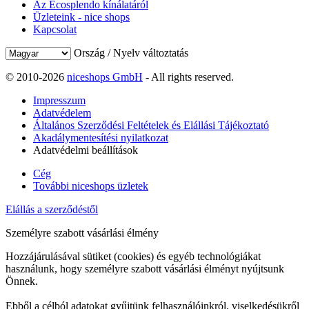
Az Ecosplendo kínálatáról
Üzleteink - nice shops
Kapcsolat
Ország / Nyelv változtatás
© 2010-2026
niceshops GmbH
- All rights reserved.
Impresszum
Adatvédelem
Általános Szerződési Feltételek és Elállási Tájékoztató
Akadálymentesítési nyilatkozat
Adatvédelmi beállítások
Cég
További niceshops üzletek
Elállás a szerződéstől
Személyre szabott vásárlási élmény
Hozzájárulásával sütiket (cookies) és egyéb technológiákat
használunk, hogy személyre szabott vásárlási élményt nyújtsunk
Önnek.
Ebből a célból adatokat gyűjtünk felhasználóinkról, viselkedésükről