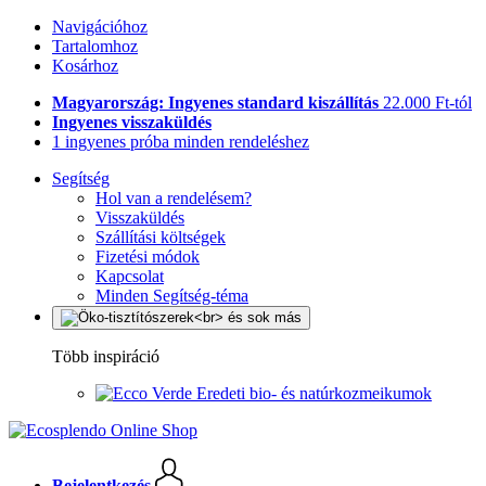
Navigációhoz
Tartalomhoz
Kosárhoz
Magyarország: Ingyenes standard kiszállítás
22.000 Ft-tól
Ingyenes visszaküldés
1 ingyenes próba minden rendeléshez
Segítség
Hol van a rendelésem?
Visszaküldés
Szállítási költségek
Fizetési módok
Kapcsolat
Minden Segítség-téma
Több inspiráció
Eredeti bio- és natúrkozmeikumok
Bejelentkezés