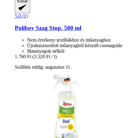
Kosár
5.0 (1)
Poliboy
Szag Stop, 500 ml
Nem érzékeny textíliákhoz és műanyaghoz
Újrahasznosított műanyagból készült csomagolás
Illatanyagok nélkül
1.760 Ft
(3.520 Ft / l)
Szállítás eddig: augusztus 11.