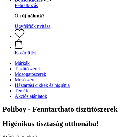
Feliratkozás
Ön
új nálunk?
Ügyfélfiók nyitása
Kosár
0 Ft
Márkák
Tisztítószerek
Mosogatószerek
Mosószerek
Háztartási cikkek és higiénia
Témák
Akciós ajánlatok
Poliboy - Fenntartható tisztítószerek
Higénikus tisztaság otthonába!
Szűrés és rendezés