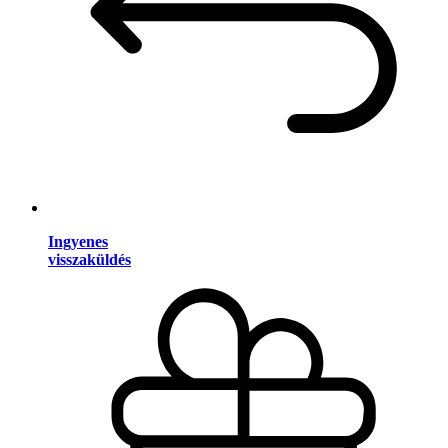
Ingyenes
visszaküldés