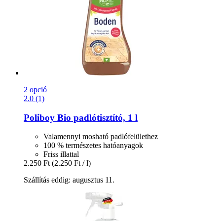
2 opció
2.0 (1)
Poliboy
Bio padlótisztító, 1 l
Valamennyi mosható padlófelülethez
100 % természetes hatóanyagok
Friss illattal
2.250 Ft
(2.250 Ft / l)
Szállítás eddig: augusztus 11.