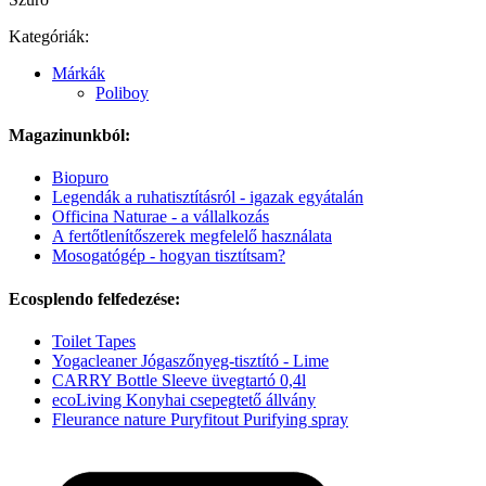
Kategóriák:
Márkák
Poliboy
Magazinunkból:
Biopuro
Legendák a ruhatisztításról - igazak egyátalán
Officina Naturae - a vállalkozás
A fertőtlenítőszerek megfelelő használata
Mosogatógép - hogyan tisztítsam?
Ecosplendo felfedezése:
Toilet Tapes
Yogacleaner Jógaszőnyeg-tisztító - Lime
CARRY Bottle Sleeve üvegtartó 0,4l
ecoLiving Konyhai csepegtető állvány
Fleurance nature Puryfitout Purifying spray