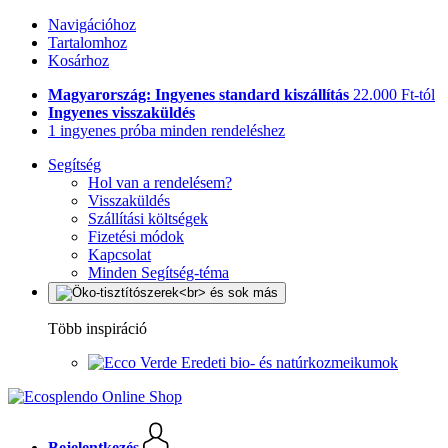
Navigációhoz
Tartalomhoz
Kosárhoz
Magyarország: Ingyenes standard kiszállítás
22.000 Ft-tól
Ingyenes visszaküldés
1 ingyenes próba minden rendeléshez
Segítség
Hol van a rendelésem?
Visszaküldés
Szállítási költségek
Fizetési módok
Kapcsolat
Minden Segítség-téma
Több inspiráció
Eredeti bio- és natúrkozmeikumok
Bejelentkezés