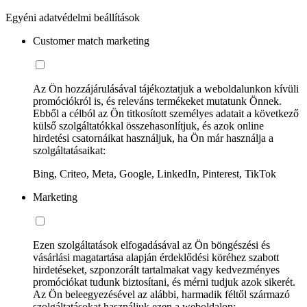
Egyéni adatvédelmi beállítások
Customer match marketing
Az Ön hozzájárulásával tájékoztatjuk a weboldalunkon kívüli
promóciókról is, és releváns termékeket mutatunk Önnek.
Ebből a célból az Ön titkosított személyes adatait a következő
külső szolgáltatókkal összehasonlítjuk, és azok online
hirdetési csatornáikat használjuk, ha Ön már használja a
szolgáltatásaikat:
Bing, Criteo, Meta, Google, LinkedIn, Pinterest, TikTok
Marketing
Ezen szolgáltatások elfogadásával az Ön böngészési és
vásárlási magatartása alapján érdeklődési köréhez szabott
hirdetéseket, szponzorált tartalmakat vagy kedvezményes
promóciókat tudunk biztosítani, és mérni tudjuk azok sikerét.
Az Ön beleegyezésével az alábbi, harmadik féltől származó
szolgáltatásokat használjuk ezen a weboldalon: