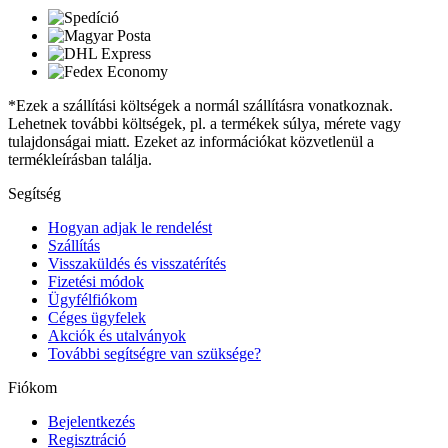
*Ezek a szállítási költségek a normál szállításra vonatkoznak.
Lehetnek további költségek, pl. a termékek súlya, mérete vagy
tulajdonságai miatt. Ezeket az információkat közvetlenül a
termékleírásban találja.
Segítség
Hogyan adjak le rendelést
Szállítás
Visszaküldés és visszatérítés
Fizetési módok
Ügyfélfiókom
Céges ügyfelek
Akciók és utalványok
További segítségre van szüksége?
Fiókom
Bejelentkezés
Regisztráció