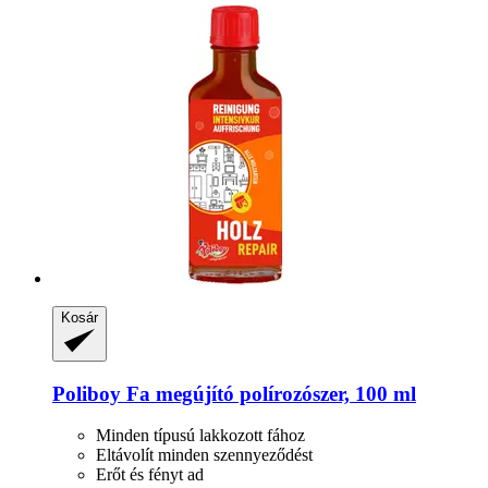
Kosár
Poliboy
Fa megújító polírozószer, 100 ml
Minden típusú lakkozott fához
Eltávolít minden szennyeződést
Erőt és fényt ad