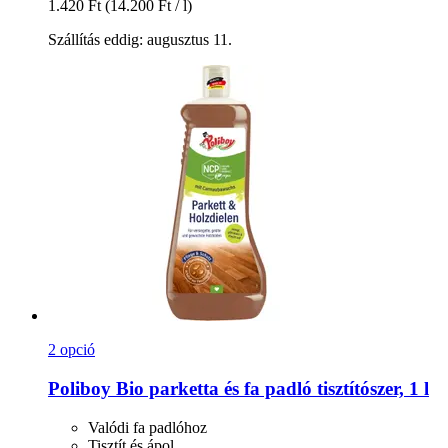
1.420 Ft
(14.200 Ft / l)
Szállítás eddig: augusztus 11.
2 opció
Poliboy
Bio parketta és fa padló tisztítószer, 1 l
Valódi fa padlóhoz
Tisztít és ápol