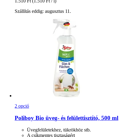
1.510 Ft
(1.510 Ft / l)
Szállítás eddig: augusztus 11.
2 opció
Poliboy
Bio üveg-​ és felülettisztító, 500 ml
Üvegfelületekhez, tükrökhöz stb.
A csíkmentes tisztaságért