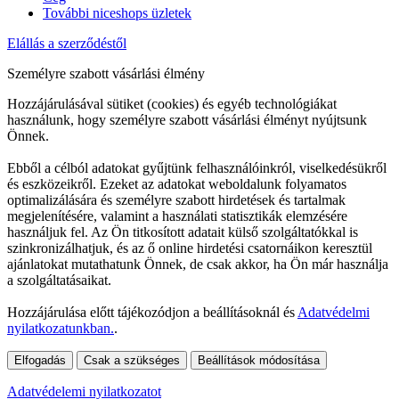
További niceshops üzletek
Elállás a szerződéstől
Személyre szabott vásárlási élmény
Hozzájárulásával sütiket (cookies) és egyéb technológiákat
használunk, hogy személyre szabott vásárlási élményt nyújtsunk
Önnek.
Ebből a célból adatokat gyűjtünk felhasználóinkról, viselkedésükről
és eszközeikről. Ezeket az adatokat weboldalunk folyamatos
optimalizálására és személyre szabott hirdetések és tartalmak
megjelenítésére, valamint a használati statisztikák elemzésére
használjuk fel. Az Ön titkosított adatait külső szolgáltatókkal is
szinkronizálhatjuk, és az ő online hirdetési csatornáikon keresztül
ajánlatokat mutathatunk Önnek, de csak akkor, ha Ön már használja
a szolgáltatásaikat.
Hozzájárulása előtt tájékozódjon a beállításoknál és
Adatvédelmi
nyilatkozatunkban.
.
Elfogadás
Csak a szükséges
Beállítások módosítása
Adatvédelemi nyilatkozatot