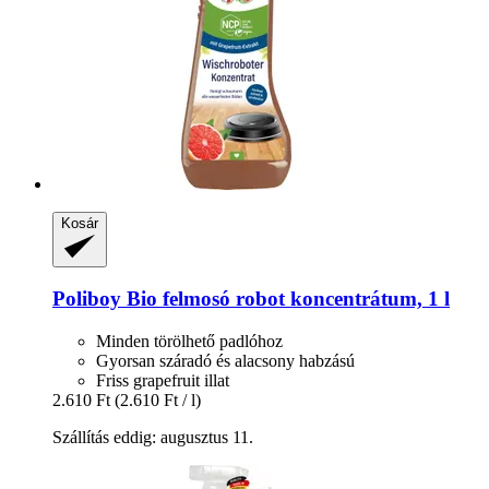
Kosár
Poliboy
Bio felmosó robot koncentrátum, 1 l
Minden törölhető padlóhoz
Gyorsan száradó és alacsony habzású
Friss grapefruit illat
2.610 Ft
(2.610 Ft / l)
Szállítás eddig: augusztus 11.