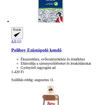
Kosár
4.0 (1)
Poliboy
Ezüstápoló kendő
Ékszerekhez, evőeszközökhöz és érmékhez
Eltávolítja a szennyeződéseket és lerakódásokat
Gyönyörű ragyogást ad
1.420 Ft
Szállítás eddig: augusztus 11.