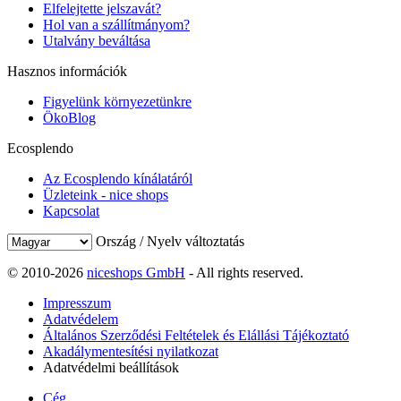
Elfelejtette jelszavát?
Hol van a szállítmányom?
Utalvány beváltása
Hasznos információk
Figyelünk környezetünkre
ÖkoBlog
Ecosplendo
Az Ecosplendo kínálatáról
Üzleteink - nice shops
Kapcsolat
Ország / Nyelv változtatás
© 2010-2026
niceshops GmbH
- All rights reserved.
Impresszum
Adatvédelem
Általános Szerződési Feltételek és Elállási Tájékoztató
Akadálymentesítési nyilatkozat
Adatvédelmi beállítások
Cég