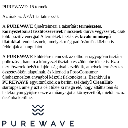
PUREWAVE: 15 termék
Az árak az ÁFÁT tartalmazzák
A
PUREWAVE
újraértelmezi a takarítást
természetes,
környezetbarát tisztítószereivel
: nincsenek durva vegyszerek, csak
több pozitív energia! A termékek tiszták és
kiváló minőségű
illatokkal
rendelkeznek, amelyek még padlósúrolás közben is
feldobják a hangulatot.
A
PUREWAVE
küldetése nemcsak az otthona ragyogóan tisztára
polírozása, hanem a környezet tisztább és zöldebbé tétele is. Ez a
tisztítószerek belső tulajdonságaival kezdődik, amelyek természetes
összetevőkön alapulnak, és kiterjed a Post-Consumer
újrahasznosított anyagból készült flakonokra is. Ezenkívül a
PUREWAVE
együttműködik a berlini székhelyű
CleanHub
startuppal, amely azt a célt tűzte ki maga elé, hogy átláthatóan és
hatékonyan gyűjtse össze a műanyagot a környezetből, mielőtt az az
óceánba kerülne.