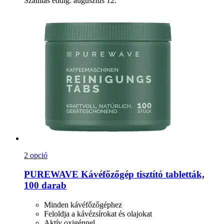
Szállítás eddig: augusztus 12.
2 opció
PUREWAVE
Kávéfőzőgép tisztító tabletták,
100 darab
Minden kávéfőzőgéphez
Feloldja a kávézsírokat és olajokat
Aktív oxigénnel