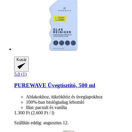
Kosár
5.0 (1)
PUREWAVE
Üvegtisztító, 500 ml
Ablakokhoz, tükrökhöz és üveglapokhoz
100%-ban biológiailag lebomló
Illat: pacsuli és vanília
1.300 Ft
(2.600 Ft / l)
Szállítás eddig: augusztus 12.