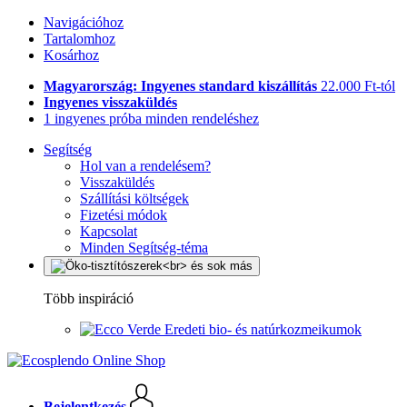
Navigációhoz
Tartalomhoz
Kosárhoz
Magyarország: Ingyenes standard kiszállítás
22.000 Ft-tól
Ingyenes visszaküldés
1 ingyenes próba minden rendeléshez
Segítség
Hol van a rendelésem?
Visszaküldés
Szállítási költségek
Fizetési módok
Kapcsolat
Minden Segítség-téma
Több inspiráció
Eredeti bio- és natúrkozmeikumok
Bejelentkezés