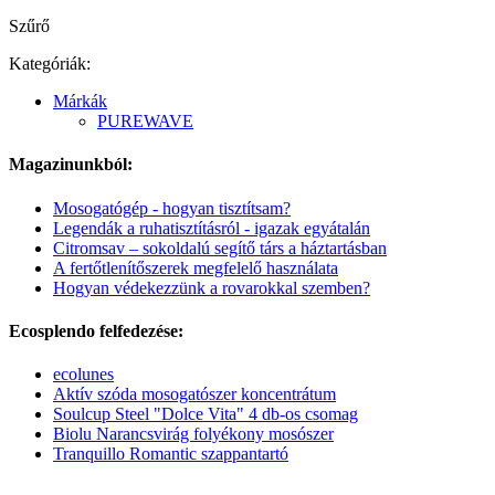
Szűrő
Kategóriák:
Márkák
PUREWAVE
Magazinunkból:
Mosogatógép - hogyan tisztítsam?
Legendák a ruhatisztításról - igazak egyátalán
Citromsav – sokoldalú segítő társ a háztartásban
A fertőtlenítőszerek megfelelő használata
Hogyan védekezzünk a rovarokkal szemben?
Ecosplendo felfedezése:
ecolunes
Aktív szóda mosogatószer koncentrátum
Soulcup Steel "Dolce Vita" 4 db-os csomag
Biolu Narancsvirág folyékony mosószer
Tranquillo Romantic szappantartó