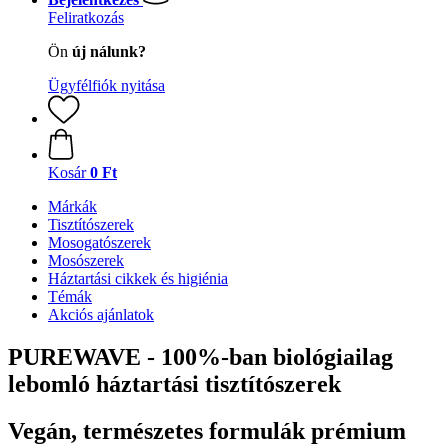
Feliratkozás
Ön
új nálunk?
Ügyfélfiók nyitása
Kosár
0 Ft
Márkák
Tisztítószerek
Mosogatószerek
Mosószerek
Háztartási cikkek és higiénia
Témák
Akciós ajánlatok
PUREWAVE - 100%-ban biológiailag
lebomló háztartási tisztítószerek
Vegán, természetes formulák prémium