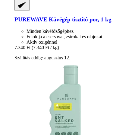
PUREWAVE
Kávégép tisztító por, 1 kg
Minden kávéfőzőgéphez
Feloldja a csersavat, zsírokat és olajokat
Aktív oxigénnel
7.340 Ft
(7.340 Ft / kg)
Szállítás eddig: augusztus 12.