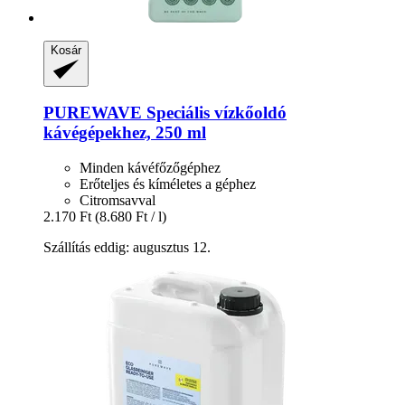
Kosár
PUREWAVE
Speciális vízkőoldó
kávégépekhez, 250 ml
Minden kávéfőzőgéphez
Erőteljes és kíméletes a géphez
Citromsavval
2.170 Ft
(8.680 Ft / l)
Szállítás eddig: augusztus 12.