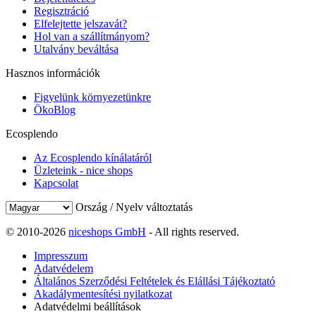
Regisztráció
Elfelejtette jelszavát?
Hol van a szállítmányom?
Utalvány beváltása
Hasznos információk
Figyelünk környezetünkre
ÖkoBlog
Ecosplendo
Az Ecosplendo kínálatáról
Üzleteink - nice shops
Kapcsolat
Ország / Nyelv változtatás
© 2010-2026
niceshops GmbH
- All rights reserved.
Impresszum
Adatvédelem
Általános Szerződési Feltételek és Elállási Tájékoztató
Akadálymentesítési nyilatkozat
Adatvédelmi beállítások