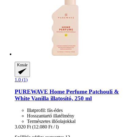
Kosár
1.0 (1)
PUREWAVE
Home Perfume Patchouli &
White Vanilla illatosító, 250 ml
Illatprofil: fás-édes
Hosszantartó illatélmény
Természetes illóolajokkal
3.020 Ft
(12.080 Ft / l)