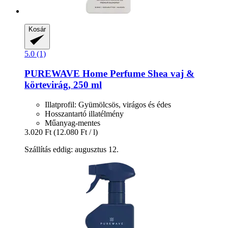
Kosár
5.0 (1)
PUREWAVE
Home Perfume Shea vaj &
körtevirág, 250 ml
Illatprofil: Gyümölcsös, virágos és édes
Hosszantartó illatélmény
Műanyag-mentes
3.020 Ft
(12.080 Ft / l)
Szállítás eddig: augusztus 12.