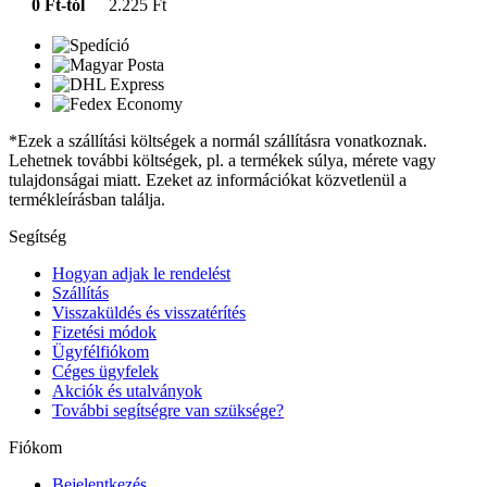
0 Ft-tól
2.225 Ft
*Ezek a szállítási költségek a normál szállításra vonatkoznak.
Lehetnek további költségek, pl. a termékek súlya, mérete vagy
tulajdonságai miatt. Ezeket az információkat közvetlenül a
termékleírásban találja.
Segítség
Hogyan adjak le rendelést
Szállítás
Visszaküldés és visszatérítés
Fizetési módok
Ügyfélfiókom
Céges ügyfelek
Akciók és utalványok
További segítségre van szüksége?
Fiókom
Bejelentkezés