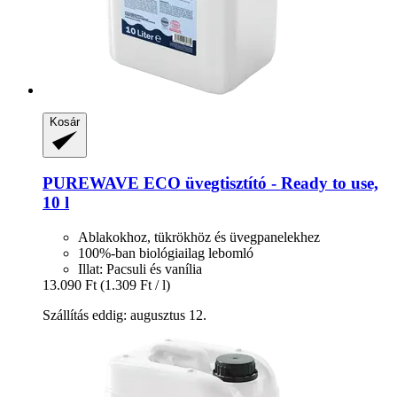
Kosár
PUREWAVE
ECO üvegtisztító -​ Ready to use,
10 l
Ablakokhoz, tükrökhöz és üvegpanelekhez
100%-ban biológiailag lebomló
Illat: Pacsuli és vanília
13.090 Ft
(1.309 Ft / l)
Szállítás eddig: augusztus 12.