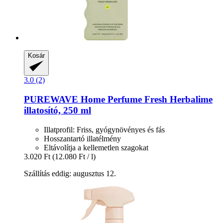
Kosár
3.0 (2)
PUREWAVE
Home Perfume Fresh Herbalime
illatosító, 250 ml
Illatprofil: Friss, gyógynövényes és fás
Hosszantartó illatélmény
Eltávolítja a kellemetlen szagokat
3.020 Ft
(12.080 Ft / l)
Szállítás eddig: augusztus 12.