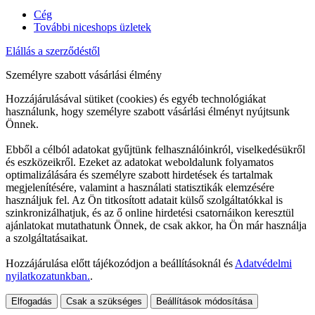
Cég
További niceshops üzletek
Elállás a szerződéstől
Személyre szabott vásárlási élmény
Hozzájárulásával sütiket (cookies) és egyéb technológiákat
használunk, hogy személyre szabott vásárlási élményt nyújtsunk
Önnek.
Ebből a célból adatokat gyűjtünk felhasználóinkról, viselkedésükről
és eszközeikről. Ezeket az adatokat weboldalunk folyamatos
optimalizálására és személyre szabott hirdetések és tartalmak
megjelenítésére, valamint a használati statisztikák elemzésére
használjuk fel. Az Ön titkosított adatait külső szolgáltatókkal is
szinkronizálhatjuk, és az ő online hirdetési csatornáikon keresztül
ajánlatokat mutathatunk Önnek, de csak akkor, ha Ön már használja
a szolgáltatásaikat.
Hozzájárulása előtt tájékozódjon a beállításoknál és
Adatvédelmi
nyilatkozatunkban.
.
Elfogadás
Csak a szükséges
Beállítások módosítása