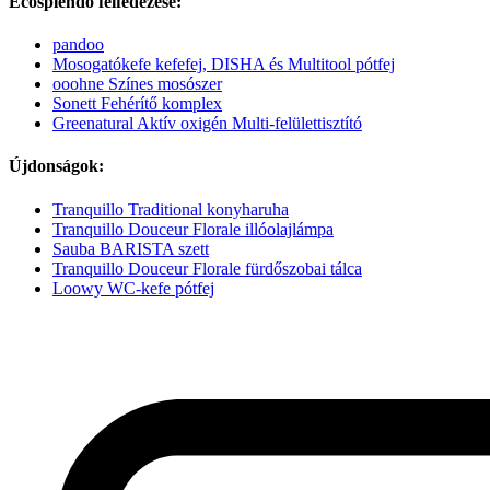
Ecosplendo felfedezése:
pandoo
Mosogatókefe kefefej, DISHA és Multitool pótfej
ooohne Színes mosószer
Sonett Fehérítő komplex
Greenatural Aktív oxigén Multi-felülettisztító
Újdonságok:
Tranquillo Traditional konyharuha
Tranquillo Douceur Florale illóolajlámpa
Sauba BARISTA szett
Tranquillo Douceur Florale fürdőszobai tálca
Loowy WC-kefe pótfej