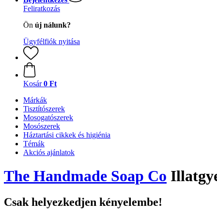
Feliratkozás
Ön
új nálunk?
Ügyfélfiók nyitása
Kosár
0 Ft
Márkák
Tisztítószerek
Mosogatószerek
Mosószerek
Háztartási cikkek és higiénia
Témák
Akciós ajánlatok
The Handmade Soap Co
Illatgy
Csak helyezkedjen kényelembe!