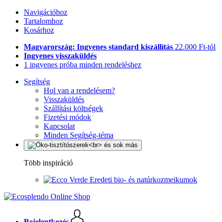
Navigációhoz
Tartalomhoz
Kosárhoz
Magyarország: Ingyenes standard kiszállítás
22.000 Ft-tól
Ingyenes visszaküldés
1 ingyenes próba minden rendeléshez
Segítség
Hol van a rendelésem?
Visszaküldés
Szállítási költségek
Fizetési módok
Kapcsolat
Minden Segítség-téma
Több inspiráció
Eredeti bio- és natúrkozmeikumok
Bejelentkezés