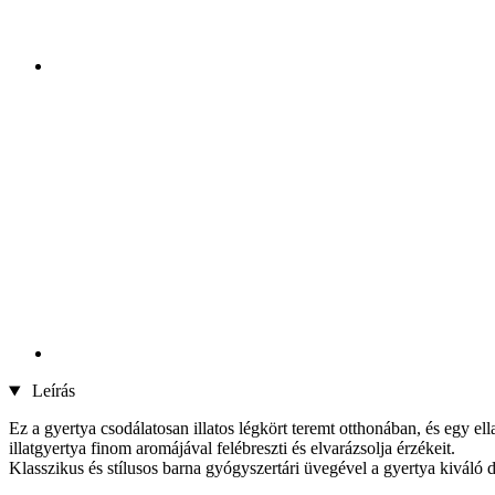
Leírás
Ez a gyertya csodálatosan illatos légkört teremt otthonában, és egy el
illatgyertya finom aromájával felébreszti és elvarázsolja érzékeit.
Klasszikus és stílusos barna gyógyszertári üvegével a gyertya kiváló