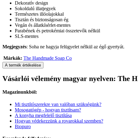
Dekoratív design
Sokoldalú illatjegyek
Természetes illóolajokkal
Tisztán és biztonságosan ég
Vegán és állatkísérlet-mentes
Parabének és petrokémiai összetevők nélkül
SLS-mentes
Megjegyzés
: Soha ne hagyja felügyelet nélkül az égő gyertyát.
Márkák:
The Handmade Soap Co
A termék értékelése
Vásárlói vélemény magyar nyelven: The H
Magazinunkból:
Mi tisztítószerekre van valóban szükségünk?
Mosogatógép - hogyan tisztítsam?
A konyha megfelelő tisztítása
Hogyan védekezzünk a rovarokkal szemben?
Biopuro