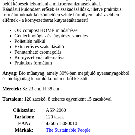
belül képesek lebomlani a mikroorganizmusok által.
Ráadásul különösen erősek és szakadásállóak, illetve praktikus
formátumuknak köszönhetően szinte bármilyen kabátzsebben
elférnek - a környezetbarát kutyasétáltatásért!
OK compost HOME minősítéssel
Géntechnológia- és lágyítószer-mentes
Polietilén nélkül
Extra erős és szakadásálló
Fenntartható csomagolás
Környezetbarát alternatíva
Praktikus formátum
Anyag:
Bio műanyag, amely 30%-ban megújuló nyersanyagokból
és biológiailag lebomló kopolimerből készült
Méretek:
Sz 23 cm, H 38 cm
Tartalom:
120 zacskó, 8 tekercs egyenként 15 zacskóval
Cikkszám:
ASP-2060
Tartalom:
120 tasak
EAN:
4260515080010
Márkák:
The Sustainable People