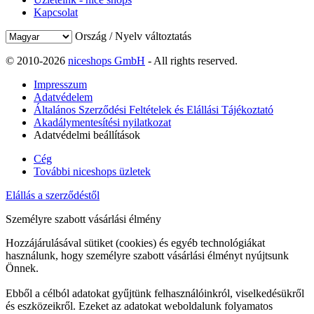
Kapcsolat
Ország / Nyelv változtatás
© 2010-2026
niceshops GmbH
- All rights reserved.
Impresszum
Adatvédelem
Általános Szerződési Feltételek és Elállási Tájékoztató
Akadálymentesítési nyilatkozat
Adatvédelmi beállítások
Cég
További niceshops üzletek
Elállás a szerződéstől
Személyre szabott vásárlási élmény
Hozzájárulásával sütiket (cookies) és egyéb technológiákat
használunk, hogy személyre szabott vásárlási élményt nyújtsunk
Önnek.
Ebből a célból adatokat gyűjtünk felhasználóinkról, viselkedésükről
és eszközeikről. Ezeket az adatokat weboldalunk folyamatos