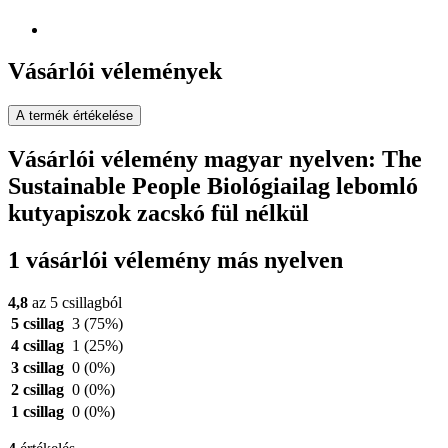
Vásárlói vélemények
A termék értékelése
Vásárlói vélemény magyar nyelven: The
Sustainable People Biológiailag lebomló
kutyapiszok zacskó fül nélkül
1 vásárlói vélemény más nyelven
4,8
az 5 csillagból
5 csillag
3
(75%)
4 csillag
1
(25%)
3 csillag
0
(0%)
2 csillag
0
(0%)
1 csillag
0
(0%)