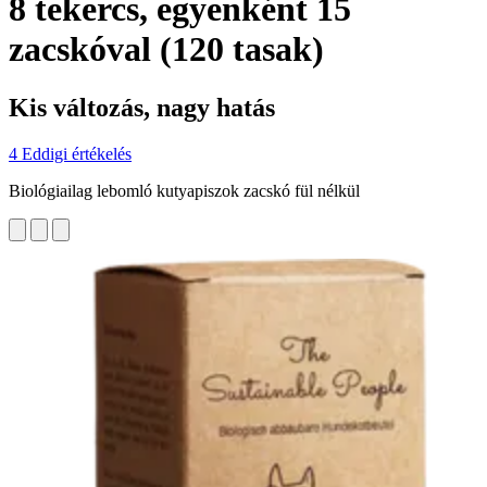
8 tekercs, egyenként 15
zacskóval (120 tasak)
Kis változás, nagy hatás
4 Eddigi értékelés
Biológiailag lebomló kutyapiszok zacskó fül nélkül