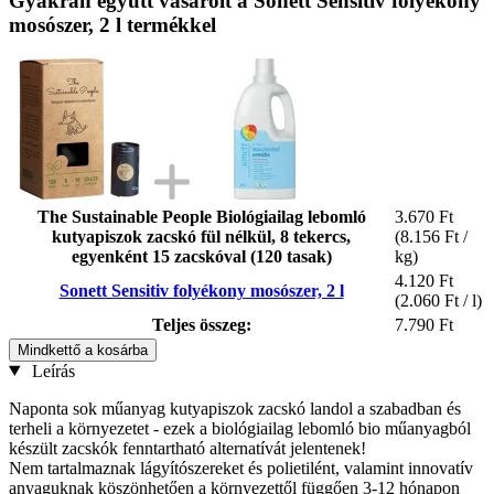
Gyakran együtt vásárolt a Sonett Sensitiv folyékony
mosószer, 2 l termékkel
The Sustainable People Biológiailag lebomló
3.670 Ft
kutyapiszok zacskó fül nélkül, 8 tekercs,
(8.156 Ft /
egyenként 15 zacskóval (120 tasak)
kg)
4.120 Ft
Sonett Sensitiv folyékony mosószer, 2 l
(2.060 Ft / l)
Teljes összeg:
7.790 Ft
Mindkettő a kosárba
Leírás
Naponta sok műanyag kutyapiszok zacskó landol a szabadban és
terheli a környezetet - ezek a biológiailag lebomló bio műanyagból
készült zacskók fenntartható alternatívát jelentenek!
Nem tartalmaznak lágyítószereket és polietilént, valamint innovatív
anyaguknak köszönhetően a környezettől függően 3-12 hónapon