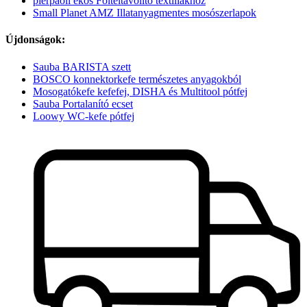
pierpaoli ekos Folteltávolító textíliákhoz
Small Planet AMZ Illatanyagmentes mosószerlapok
Újdonságok:
Sauba BARISTA szett
BOSCO konnektorkefe természetes anyagokból
Mosogatókefe kefefej, DISHA és Multitool pótfej
Sauba Portalanító ecset
Loowy WC-kefe pótfej