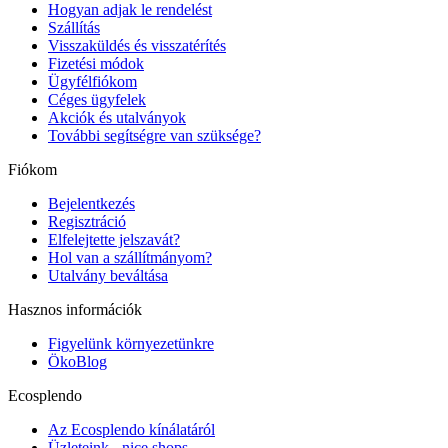
Hogyan adjak le rendelést
Szállítás
Visszaküldés és visszatérítés
Fizetési módok
Ügyfélfiókom
Céges ügyfelek
Akciók és utalványok
További segítségre van szüksége?
Fiókom
Bejelentkezés
Regisztráció
Elfelejtette jelszavát?
Hol van a szállítmányom?
Utalvány beváltása
Hasznos információk
Figyelünk környezetünkre
ÖkoBlog
Ecosplendo
Az Ecosplendo kínálatáról
Üzleteink - nice shops