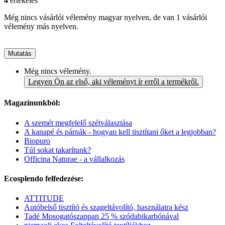
4
értékelés
Még nincs vásárlói vélemény magyar nyelven, de van 1 vásárlói
vélemény más nyelven.
Mutatás
Még nincs vélemény.
Legyen Ön az első, aki véleményt ír erről a termékről.
Magazinunkból:
A szemét megfelelő szétválasztása
A kanapé és párnák - hogyan kell tisztítani őket a legjobban?
Biopuro
Túl sokat takarítunk?
Officina Naturae - a vállalkozás
Ecosplendo felfedezése:
ATTITUDE
Autóbelső tisztító és szageltávolító, használatra kész
Tadé Mosogatószappan 25 % szódabikarbónával