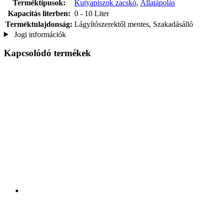
Terméktípusok:
Kutyapiszok zacskó
,
Állatápolás
Kapacitás literben:
0 - 10 Liter
Terméktulajdonság:
Lágyítószerektől mentes, Szakadásálló
Jogi információk
Kapcsolódó termékek