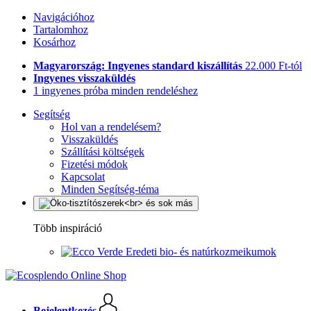
Navigációhoz
Tartalomhoz
Kosárhoz
Magyarország: Ingyenes standard kiszállítás
22.000 Ft-tól
Ingyenes visszaküldés
1 ingyenes próba minden rendeléshez
Segítség
Hol van a rendelésem?
Visszaküldés
Szállítási költségek
Fizetési módok
Kapcsolat
Minden Segítség-téma
Több inspiráció
Eredeti bio- és natúrkozmeikumok
Bejelentkezés