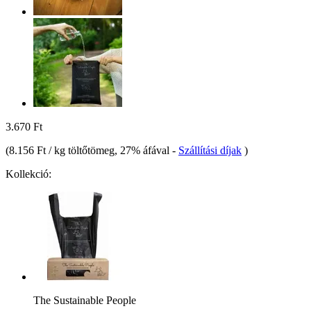
3.670 Ft
(
8.156 Ft / kg töltőtömeg
, 27% áfával
-
Szállítási díjak
)
Kollekció:
The Sustainable People