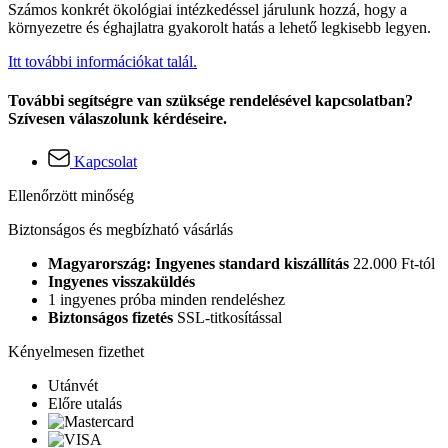
Számos konkrét ökológiai intézkedéssel járulunk hozzá, hogy a
környezetre és éghajlatra gyakorolt hatás a lehető legkisebb legyen.
Itt további információkat talál.
További segítségre van szüksége rendelésével kapcsolatban?
Szívesen válaszolunk kérdéseire.
Kapcsolat
Ellenőrzött minőség
Biztonságos és megbízható vásárlás
Magyarország: Ingyenes standard kiszállítás
22.000 Ft-tól
Ingyenes visszaküldés
1 ingyenes próba minden rendeléshez
Biztonságos fizetés
SSL-titkosítással
Kényelmesen fizethet
Utánvét
Előre utalás