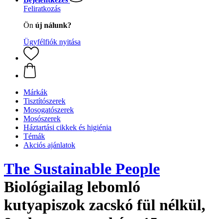
Feliratkozás
Ön
új nálunk?
Ügyfélfiók nyitása
Márkák
Tisztítószerek
Mosogatószerek
Mosószerek
Háztartási cikkek és higiénia
Témák
Akciós ajánlatok
The Sustainable People
Biológiailag lebomló
kutyapiszok zacskó fül nélkül,