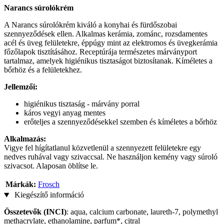
Narancs súrolókrém
A Narancs súrolókrém kiváló a konyhai és fürdőszobai
szennyeződések ellen. Alkalmas kerámia, zománc, rozsdamentes
acél és üveg felületekre, éppúgy mint az elektromos és üvegkerámia
főzőlapok tisztításához. Receptúrája természetes márványport
tartalmaz, amelyek higiénikus tisztaságot biztosítanak. Kíméletes a
bőrhöz és a felületekhez.
Jellemzői:
higiénikus tisztaság - márvány porral
káros vegyi anyag mentes
erőteljes a szennyeződésekkel szemben és kíméletes a bőrhöz
Alkalmazás:
Vigye fel hígítatlanul közvetlenül a szennyezett felületekre egy
nedves ruhával vagy szivaccsal. Ne használjon kemény vagy súroló
szivacsot. Alaposan öblítse le.
Márkák:
Frosch
Kiegészítő információ
Összetevők (INCI)
: aqua, calcium carbonate, laureth-7, polymethyl
methacrylate, ethanolamine, parfum*, citral