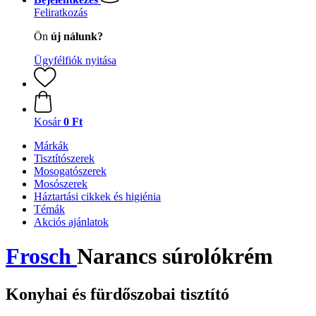
Feliratkozás
Ön
új nálunk?
Ügyfélfiók nyitása
Kosár
0 Ft
Márkák
Tisztítószerek
Mosogatószerek
Mosószerek
Háztartási cikkek és higiénia
Témák
Akciós ajánlatok
Frosch
Narancs súrolókrém
Konyhai és fürdőszobai tisztító