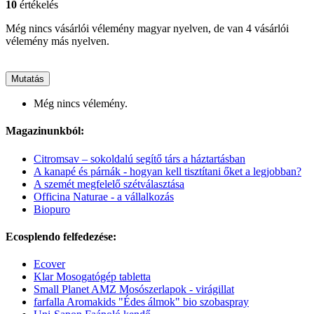
10
értékelés
Még nincs vásárlói vélemény magyar nyelven, de van 4 vásárlói
vélemény más nyelven.
Mutatás
Még nincs vélemény.
Magazinunkból:
Citromsav – sokoldalú segítő társ a háztartásban
A kanapé és párnák - hogyan kell tisztítani őket a legjobban?
A szemét megfelelő szétválasztása
Officina Naturae - a vállalkozás
Biopuro
Ecosplendo felfedezése:
Ecover
Klar Mosogatógép tabletta
Small Planet AMZ Mosószerlapok - virágillat
farfalla Aromakids "Édes álmok" bio szobaspray