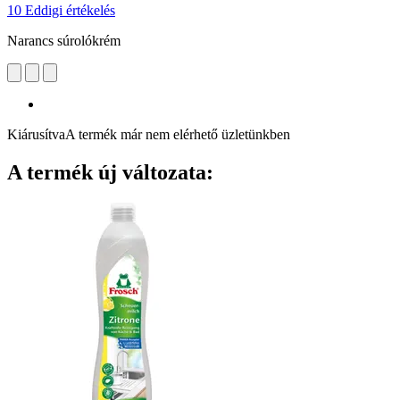
10 Eddigi értékelés
Narancs súrolókrém
Kiárusítva
A termék már nem elérhető üzletünkben
A termék új változata: