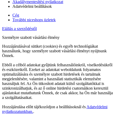
Akadálymentesítési nyilatkozat
Adatvédelmi beállítások
Cég
További niceshops üzletek
Elállás a szerződéstől
Személyre szabott vásárlási élmény
Hozzájárulásával sütiket (cookies) és egyéb technológiákat
használunk, hogy személyre szabott vásárlási élményt nyújtsunk
Önnek.
Ebből a célból adatokat gyűjtünk felhasználóinkról, viselkedésükről
és eszközeikről. Ezeket az adatokat weboldalunk folyamatos
optimalizálására és személyre szabott hirdetések és tartalmak
megjelenítésére, valamint a használati statisztikák elemzésére
használjuk fel. Az Ön titkosított adatait külső szolgáltatókkal is
szinkronizálhatjuk, és az ő online hirdetési csatornáikon keresztül
ajánlatokat mutathatunk Önnek, de csak akkor, ha Ön már használja
a szolgáltatásaikat.
Hozzájárulása előtt tájékozódjon a beállításoknál és
Adatvédelmi
nyilatkozatunkban.
.