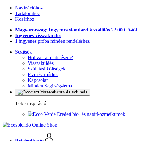
Navigációhoz
Tartalomhoz
Kosárhoz
Magyarország: Ingyenes standard kiszállítás
22.000 Ft-tól
Ingyenes visszaküldés
1 ingyenes próba minden rendeléshez
Segítség
Hol van a rendelésem?
Visszaküldés
Szállítási költségek
Fizetési módok
Kapcsolat
Minden Segítség-téma
Több inspiráció
Eredeti bio- és natúrkozmeikumok
Bejelentkezés