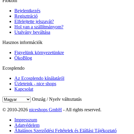
Fiókom
Bejelentkezés
Regisztráció
Elfelejtette jelszavát?
Hol van a szállítmányom?
Utalvány beváltása
Hasznos információk
Figyelünk környezetünkre
ÖkoBlog
Ecosplendo
Az Ecosplendo kínálatáról
Üzleteink - nice shops
Kapcsolat
Ország / Nyelv változtatás
© 2010-2026
niceshops GmbH
- All rights reserved.
Impresszum
Adatvédelem
Általános Szerződési Feltételek és Elállási Tájékoztató