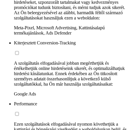
hirdetéseket, szponzorált tartalmakat vagy kedvezményes
promóciókat tudunk biztosítani, és mérni tudjuk azok sikerét.
Az Ön beleegyezésével az alábbi, harmadik féltől származó
szolgáltatásokat használjuk ezen a weboldalon:
Meta-Pixel, Microsoft Advertising, Kattintásalapú
termékajánlások, Ads Defender
Kiterjesztett Conversion-Tracking
A szolgáltatás elfogadásával jobban megérthetjük és
értékelhetjük online hirdetéseink sikerét, és optimalizálhatjuk
hirdetési kínálatunkat. Ennek érdekében az Ön titkosított
személyes adatait összehasonlítjuk a következő külső
szolgáltatókkal, ha Ön már használja szolgáltatásaikat:
Google Ads
Performance
Ezen szolgáltatások elfogadásával nyomon követhetjük a
kattintási és böngészési viselkedést a weboldalunkon belül, és