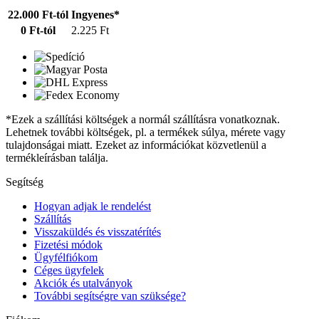
22.000 Ft-tól
Ingyenes*
0 Ft-tól
2.225 Ft
*Ezek a szállítási költségek a normál szállításra vonatkoznak.
Lehetnek további költségek, pl. a termékek súlya, mérete vagy
tulajdonságai miatt. Ezeket az információkat közvetlenül a
termékleírásban találja.
Segítség
Hogyan adjak le rendelést
Szállítás
Visszaküldés és visszatérítés
Fizetési módok
Ügyfélfiókom
Céges ügyfelek
Akciók és utalványok
További segítségre van szüksége?