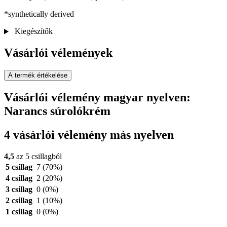
*synthetically derived
Kiegészítők
Vásárlói vélemények
A termék értékelése
Vásárlói vélemény magyar nyelven:
Narancs súrolókrém
4 vásárlói vélemény más nyelven
4,5
az 5 csillagból
5 csillag
7
(70%)
4 csillag
2
(20%)
3 csillag
0
(0%)
2 csillag
1
(10%)
1 csillag
0
(0%)