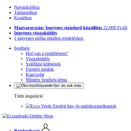
Navigációhoz
Tartalomhoz
Kosárhoz
Magyarország: Ingyenes standard kiszállítás
22.000 Ft-tól
Ingyenes visszaküldés
1 ingyenes próba minden rendeléshez
Segítség
Hol van a rendelésem?
Visszaküldés
Szállítási költségek
Fizetési módok
Kapcsolat
Minden Segítség-téma
Több inspiráció
Eredeti bio- és natúrkozmeikumok
Bejelentkezés