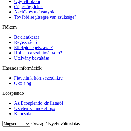
Ügyfélfiókom
Céges ügyfelek
Akciók és utalványok
További segítségre van szüksége?
Fiókom
Bejelentkezés
Regisztráció
Elfelejtette jelszavát?
Hol van a szállítmányom?
Utalvány beváltása
Hasznos információk
Figyelünk környezetünkre
ÖkoBlog
Ecosplendo
Az Ecosplendo kínálatáról
Üzleteink - nice shops
Kapcsolat
Ország / Nyelv változtatás