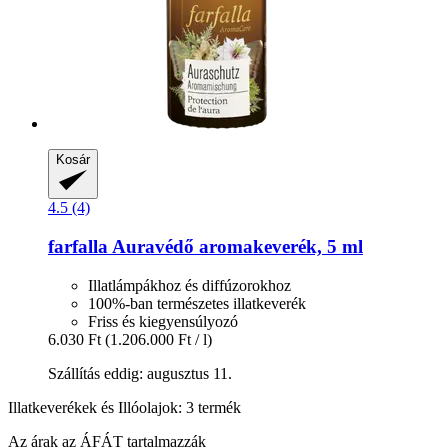
Kosár
4.5 (4)
farfalla
Auravédő aromakeverék, 5 ml
Illatlámpákhoz és diffúzorokhoz
100%-ban természetes illatkeverék
Friss és kiegyensúlyozó
6.030 Ft
(1.206.000 Ft / l)
Szállítás eddig: augusztus 11.
Illatkeverékek és Illóolajok: 3 termék
Az árak az ÁFÁT tartalmazzák