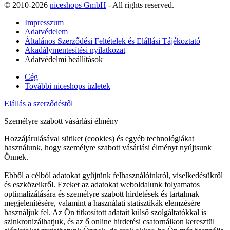
© 2010-2026
niceshops GmbH
- All rights reserved.
Impresszum
Adatvédelem
Általános Szerződési Feltételek és Elállási Tájékoztató
Akadálymentesítési nyilatkozat
Adatvédelmi beállítások
Cég
További niceshops üzletek
Elállás a szerződéstől
Személyre szabott vásárlási élmény
Hozzájárulásával sütiket (cookies) és egyéb technológiákat
használunk, hogy személyre szabott vásárlási élményt nyújtsunk
Önnek.
Ebből a célból adatokat gyűjtünk felhasználóinkról, viselkedésükről
és eszközeikről. Ezeket az adatokat weboldalunk folyamatos
optimalizálására és személyre szabott hirdetések és tartalmak
megjelenítésére, valamint a használati statisztikák elemzésére
használjuk fel. Az Ön titkosított adatait külső szolgáltatókkal is
szinkronizálhatjuk, és az ő online hirdetési csatornáikon keresztül