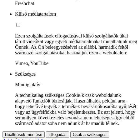
Freshchat
Külső médiatartalom
Ezen szolgáltatások elfogadásával külső szolgáltatók által
tárolt videókat vagy egyéb médiatartalmakat mutathatunk meg
Önnek. Az Ön beleegyezésével az alábbi, harmadik féltől
származó szolgáltatásokat használjuk ezen a weboldalon:
Vimeo, YouTube
Szükséges
Mindig aktív
A technikailag szükséges Cookie-k csak weboldalunk
alapvető funkcióit biztosítják. Használhatók például arra,
hogy lehetővé tegyék a termékek bevásárlókosarába gyűjtését
vagy az ügyfélfiókba való bejelentkezést. Ez azt jelenti, hogy
semmilyen következtetés levonása nem lehetséges, így ebből
származó adatot soha nem adunk át harmadik félnek.
Beállítások mentése
Elfogadás
Csak a szükséges