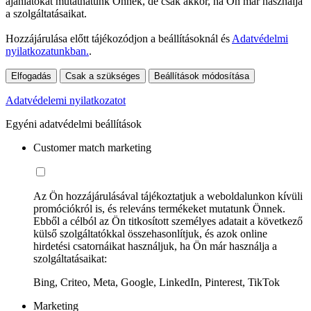
ajánlatokat mutathatunk Önnek, de csak akkor, ha Ön már használja
a szolgáltatásaikat.
Hozzájárulása előtt tájékozódjon a beállításoknál és
Adatvédelmi
nyilatkozatunkban.
.
Elfogadás
Csak a szükséges
Beállítások módosítása
Adatvédelemi nyilatkozatot
Egyéni adatvédelmi beállítások
Customer match marketing
Az Ön hozzájárulásával tájékoztatjuk a weboldalunkon kívüli
promóciókról is, és releváns termékeket mutatunk Önnek.
Ebből a célból az Ön titkosított személyes adatait a következő
külső szolgáltatókkal összehasonlítjuk, és azok online
hirdetési csatornáikat használjuk, ha Ön már használja a
szolgáltatásaikat:
Bing, Criteo, Meta, Google, LinkedIn, Pinterest, TikTok
Marketing