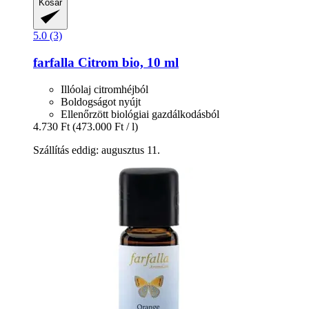
Kosár
5.0 (3)
farfalla
Citrom bio, 10 ml
Illóolaj citromhéjból
Boldogságot nyújt
Ellenőrzött biológiai gazdálkodásból
4.730 Ft
(473.000 Ft / l)
Szállítás eddig: augusztus 11.