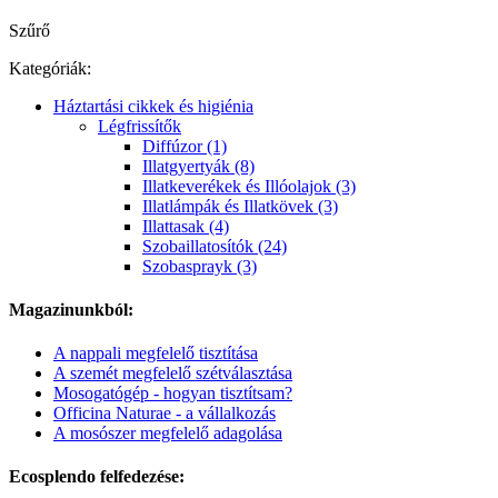
Szűrő
Kategóriák:
Háztartási cikkek és higiénia
Légfrissítők
Diffúzor (1)
Illatgyertyák (8)
Illatkeverékek és Illóolajok (3)
Illatlámpák és Illatkövek (3)
Illattasak (4)
Szobaillatosítók (24)
Szobasprayk (3)
Magazinunkból:
A nappali megfelelő tisztítása
A szemét megfelelő szétválasztása
Mosogatógép - hogyan tisztítsam?
Officina Naturae - a vállalkozás
A mosószer megfelelő adagolása
Ecosplendo felfedezése: