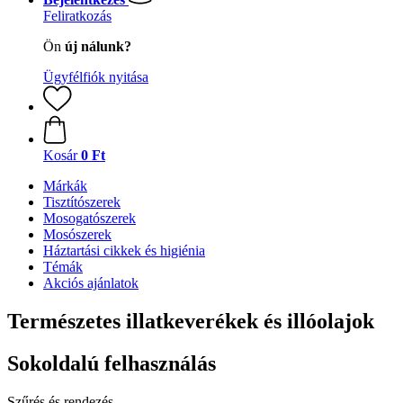
Feliratkozás
Ön
új nálunk?
Ügyfélfiók nyitása
Kosár
0 Ft
Márkák
Tisztítószerek
Mosogatószerek
Mosószerek
Háztartási cikkek és higiénia
Témák
Akciós ajánlatok
Természetes illatkeverékek és illóolajok
Sokoldalú felhasználás
Szűrés és rendezés