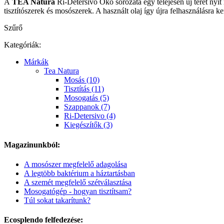
A
TEA Natura
Ri-Detersivo Öko sorozata egy telejesen új teret nyit 
tisztítószerek és mosószerek. A használt olaj így újra felhasználásra 
Szűrő
Kategóriák:
Márkák
Tea Natura
Mosás (10)
Tisztítás (11)
Mosogatás (5)
Szappanok (7)
Ri-Detersivo (4)
Kiegészítők (3)
Magazinunkból:
A mosószer megfelelő adagolása
A legtöbb baktérium a háztartásban
A szemét megfelelő szétválasztása
Mosogatógép - hogyan tisztítsam?
Túl sokat takarítunk?
Ecosplendo felfedezése: