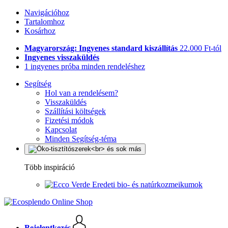
Navigációhoz
Tartalomhoz
Kosárhoz
Magyarország: Ingyenes standard kiszállítás
22.000 Ft-tól
Ingyenes visszaküldés
1 ingyenes próba minden rendeléshez
Segítség
Hol van a rendelésem?
Visszaküldés
Szállítási költségek
Fizetési módok
Kapcsolat
Minden Segítség-téma
Több inspiráció
Eredeti bio- és natúrkozmeikumok
Bejelentkezés