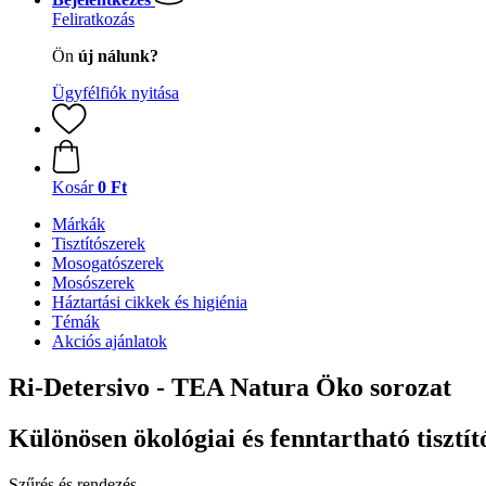
Feliratkozás
Ön
új nálunk?
Ügyfélfiók nyitása
Kosár
0 Ft
Márkák
Tisztítószerek
Mosogatószerek
Mosószerek
Háztartási cikkek és higiénia
Témák
Akciós ajánlatok
Ri-Detersivo - TEA Natura Öko sorozat
Különösen ökológiai és fenntartható tisztí
Szűrés és rendezés