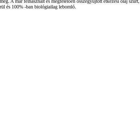
meg. A már felhasznált és megfelelően összegyűjtött étkezési olaj szűrt,
kerül és 100% -ban biológiailag lebomló.