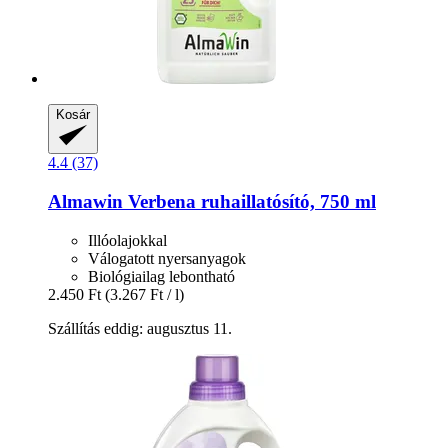
Kosár
4.4 (37)
Almawin
Verbena ruhaillatósító, 750 ml
Illóolajokkal
Válogatott nyersanyagok
Biológiailag lebontható
2.450 Ft
(3.267 Ft / l)
Szállítás eddig: augusztus 11.