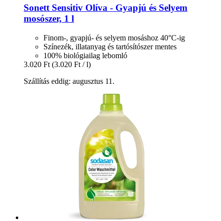
Sonett
Sensitiv Olíva -​ Gyapjú és Selyem
mosószer, 1 l
Finom-, gyapjú- és selyem mosáshoz 40°C-ig
Színezék, illatanyag és tartósítószer mentes
100% biológiailag lebomló
3.020 Ft
(3.020 Ft / l)
Szállítás eddig: augusztus 11.