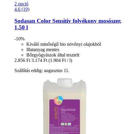
2 opció
4.6 (19)
Sodasan
Color Sensitiv folyékony mosószer,
1,50 l
-10%
Kiváló minőségű bio növényi olajokból
Illatanyag mentes
Bőrgyógyászok által tesztelt
2.856 Ft
3.174 Ft
(1.904 Ft / l)
Szállítás eddig: augusztus 11.