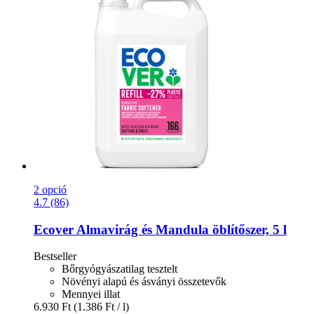
2 opció
4.7 (86)
Ecover
Almavirág és Mandula öblítőszer, 5 l
Bestseller
Bőrgyógyászatilag tesztelt
Növényi alapú és ásványi összetevők
Mennyei illat
6.930 Ft
(1.386 Ft / l)