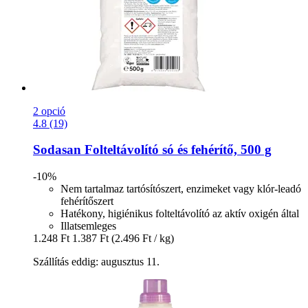
2 opció
4.8 (19)
Sodasan
Folteltávolító só és fehérítő, 500 g
-10%
Nem tartalmaz tartósítószert, enzimeket vagy klór-leadó
fehérítőszert
Hatékony, higiénikus folteltávolító az aktív oxigén által
Illatsemleges
1.248 Ft
1.387 Ft
(2.496 Ft / kg)
Szállítás eddig: augusztus 11.