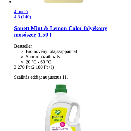
4 opció
4.8 (140)
Sonett
Mint & Lemon Color folyékony
mosószer, 1,50 l
Bestseller
Bio növényi olajszappannal
Sportruházathoz is
20 °C - 60 °C
3.270 Ft
(2.180 Ft / l)
Szállítás eddig: augusztus 11.