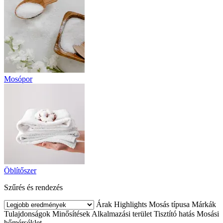
Mosópor
Öblítőszer
Szűrés és rendezés
Árak
Highlights
Mosás típusa
Márkák
Tulajdonságok
Minősítések
Alkalmazási terület
Tisztító hatás
Mosási
hőmérséklet