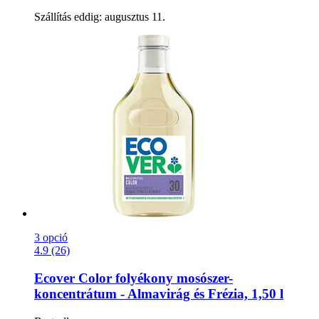
Szállítás eddig: augusztus 11.
3 opció
4.9 (26)
Ecover
Color folyékony mosószer-​
koncentrátum -​ Almavirág és Frézia, 1,50 l