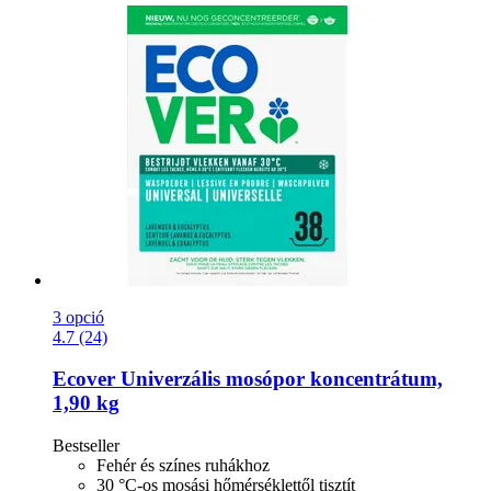
3 opció
4.7 (24)
Ecover
Univerzális mosópor koncentrátum,
1,90 kg
Bestseller
Fehér és színes ruhákhoz
30 °C-os mosási hőmérséklettől tisztít