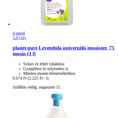
4 opció
5.0 (14)
planet pure
Levendula univerzális mosószer, 75
mosás (3 l)
Színes és fehér ruhákhoz
Gyapjúhoz és selyemhez is
Minden mosási hőmérséklethez
6.674 Ft
(2.225 Ft / l)
Szállítás eddig: augusztus 11.