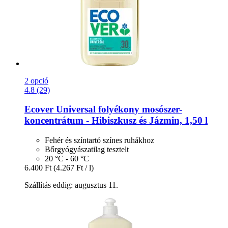
2 opció
4.8 (29)
Ecover
Universal folyékony mosószer-​
koncentrátum -​ Hibiszkusz és Jázmin, 1,50 l
Fehér és színtartó színes ruhákhoz
Bőrgyógyászatilag tesztelt
20 °C - 60 °C
6.400 Ft
(4.267 Ft / l)
Szállítás eddig: augusztus 11.