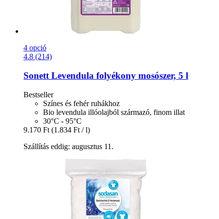
4 opció
4.8 (214)
Sonett
Levendula folyékony mosószer, 5 l
Bestseller
Színes és fehér ruhákhoz
Bio levendula illóolajból származó, finom illat
30°C - 95°C
9.170 Ft
(1.834 Ft / l)
Szállítás eddig: augusztus 11.