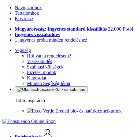
Navigációhoz
Tartalomhoz
Kosárhoz
Magyarország: Ingyenes standard kiszállítás
22.000 Ft-tól
Ingyenes visszaküldés
1 ingyenes próba minden rendeléshez
Segítség
Hol van a rendelésem?
Visszaküldés
Szállítási költségek
Fizetési módok
Kapcsolat
Minden Segítség-téma
Több inspiráció
Eredeti bio- és natúrkozmeikumok
Bejelentkezés