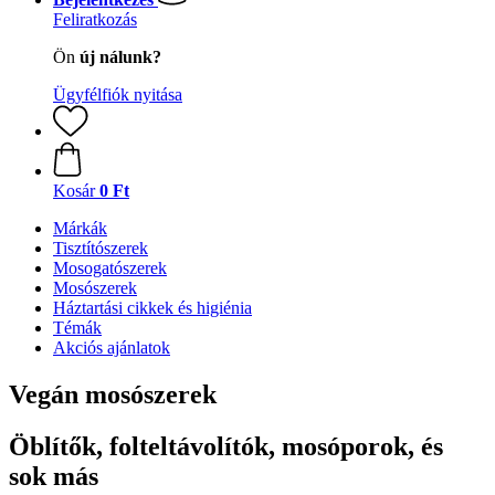
Feliratkozás
Ön
új nálunk?
Ügyfélfiók nyitása
Kosár
0 Ft
Márkák
Tisztítószerek
Mosogatószerek
Mosószerek
Háztartási cikkek és higiénia
Témák
Akciós ajánlatok
Vegán mosószerek
Öblítők, folteltávolítók, mosóporok, és
sok más