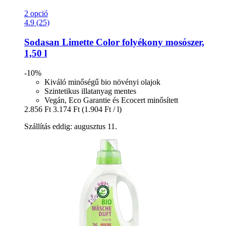
2 opció
4.9 (25)
Sodasan
Limette Color folyékony mosószer,
1,50 l
-10%
Kiváló minőségű bio növényi olajok
Szintetikus illatanyag mentes
Vegán, Eco Garantie és Ecocert minősített
2.856 Ft
3.174 Ft
(1.904 Ft / l)
Szállítás eddig: augusztus 11.