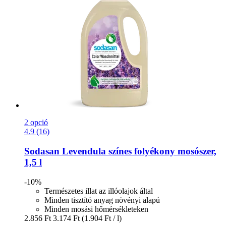
2 opció
4.9 (16)
Sodasan
Levendula színes folyékony mosószer,
1,5 l
-10%
Természetes illat az illóolajok által
Minden tisztító anyag növényi alapú
Minden mosási hőmérsékleteken
2.856 Ft
3.174 Ft
(1.904 Ft / l)