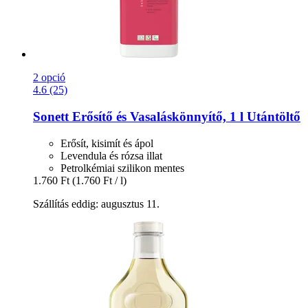
2 opció
4.6 (25)
Sonett
Erősítő és Vasaláskönnyítő, 1 l Utántöltő
Erősít, kisimít és ápol
Levendula és rózsa illat
Petrolkémiai szilikon mentes
1.760 Ft
(1.760 Ft / l)
Szállítás eddig: augusztus 11.