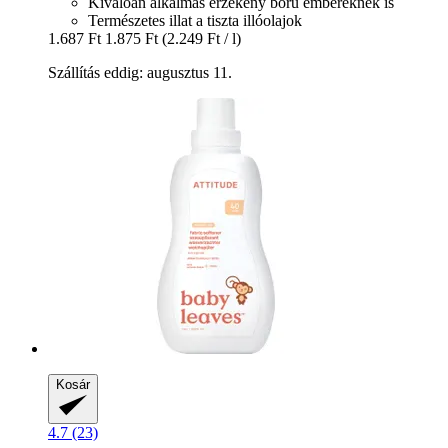
Kiválóan alkalmas érzékeny bőrű embereknek is
Természetes illat a tiszta illóolajok
1.687 Ft
1.875 Ft
(2.249 Ft / l)
Szállítás eddig: augusztus 11.
Kosár
4.7 (23)