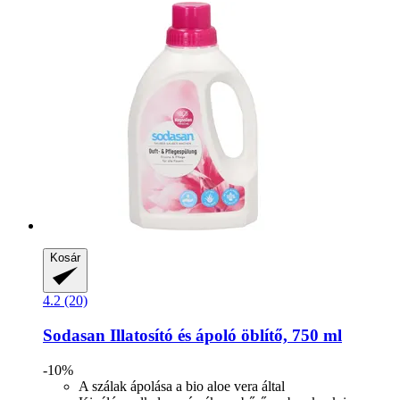
Kosár
4.2 (20)
Sodasan
Illatosító és ápoló öblítő, 750 ml
-10%
A szálak ápolása a bio aloe vera által