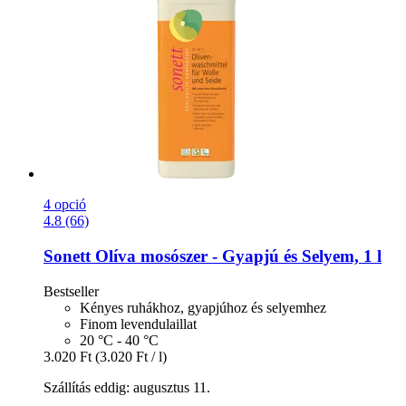
4 opció
4.8 (66)
Sonett
Olíva mosószer -​ Gyapjú és Selyem, 1 l
Bestseller
Kényes ruhákhoz, gyapjúhoz és selyemhez
Finom levendulaillat
20 °C - 40 °C
3.020 Ft
(3.020 Ft / l)
Szállítás eddig: augusztus 11.