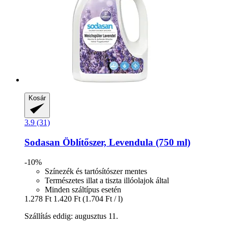
Kosár
3.9 (31)
Sodasan
Öblítőszer, Levendula (750 ml)
-10%
Színezék és tartósítószer mentes
Természetes illat a tiszta illóolajok által
Minden száltípus esetén
1.278 Ft
1.420 Ft
(1.704 Ft / l)
Szállítás eddig: augusztus 11.