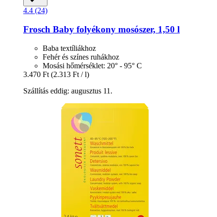
4.4 (24)
Frosch
Baby folyékony mosószer, 1,50 l
Baba textíliákhoz
Fehér és színes ruhákhoz
Mosási hőmérséklet: 20° - 95° C
3.470 Ft
(2.313 Ft / l)
Szállítás eddig: augusztus 11.