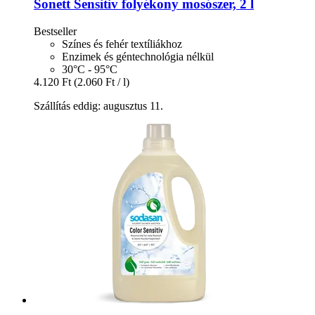
Sonett
Sensitiv folyékony mosószer, 2 l
Bestseller
Színes és fehér textíliákhoz
Enzimek és géntechnológia nélkül
30°C - 95°C
4.120 Ft
(2.060 Ft / l)
Szállítás eddig: augusztus 11.