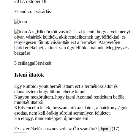
2017. október 18.
Ellenőrzött vásárlás
Az „Ellenőrzött vásárlás” azt jelenti, hogy a véleményt
olyan vásárlók küldték, akik rendelkeznek ügyfélfiókkal, és
ténylegesen tőlünk vásárolták ezt a terméket. Alapvetően
bárki értékelhet, akinek van ügyfélfiókja nálunk.
Megjegyzés
bezárása
5 csillaggal5értékelt.
Isteni illatok
Egy külföldi youtubernél láttam ezt a termékcsaládot és
utánanéztem hogy itthon lehet-e kapni.
Nagyon megörültem, hogy igen! Azonnal rendeltem belőle,
mindkét illatból.
KEdvenceim lettek, hosszantartó az illatuk, a hatékonyságuk
csodás, nem kell órákig súrolni semmilyen felületet.
Ha elfogy, mindenképpen újrarendelem
Ez az értékelés hasznos volt az Ön számára?
(17)
igen