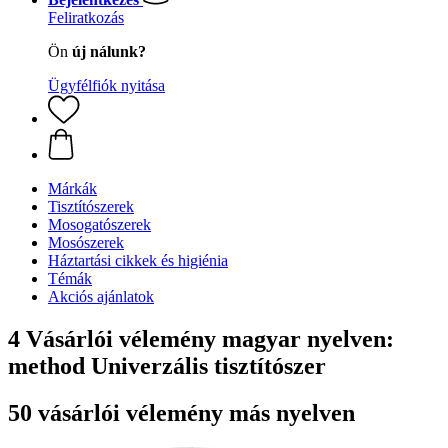
Feliratkozás
Ön
új nálunk?
Ügyfélfiók nyitása
Márkák
Tisztítószerek
Mosogatószerek
Mosószerek
Háztartási cikkek és higiénia
Témák
Akciós ajánlatok
4 Vásárlói vélemény magyar nyelven:
method Univerzális tisztítószer
50 vásárlói vélemény más nyelven