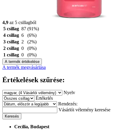
4,9
az 5 csillagból
5 csillag
87
(91%)
4 csillag
6
(6%)
3 csillag
2
(2%)
2 csillag
0
(0%)
1 csillag
0
(0%)
A termék értékelése
A termék megvásárlása
Értékelések szűrése:
Nyelv
Értékelés
Rendezés:
Vásárlói vélemény keresése
Keresés
Cecília, Budapest