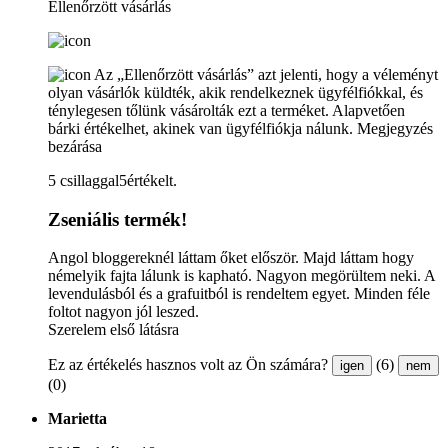
Ellenőrzött vásárlás
Az „Ellenőrzött vásárlás” azt jelenti, hogy a véleményt
olyan vásárlók küldték, akik rendelkeznek ügyfélfiókkal, és
ténylegesen tőlünk vásárolták ezt a terméket. Alapvetően
bárki értékelhet, akinek van ügyfélfiókja nálunk.
Megjegyzés
bezárása
5 csillaggal5értékelt.
Zseniális termék!
Angol bloggereknél láttam őket először. Majd láttam hogy
némelyik fajta lálunk is kapható. Nagyon megörültem neki. A
levendulásból és a grafuitból is rendeltem egyet. Minden féle
foltot nagyon jól leszed.
Szerelem első látásra
Ez az értékelés hasznos volt az Ön számára?
(6)
igen
nem
(0)
Marietta