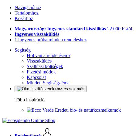
Navigációhoz
Tartalomhoz
Kosárhoz
Magyarország: Ingyenes standard kiszállítás
22.000 Ft-tól
Ingyenes visszaküldés
1 ingyenes próba minden rendeléshez
Segítség
Hol van a rendelésem?
Visszaküldés
Szállítási költségek
Fizetési módok
Kapcsolat
Minden Segítség-téma
Több inspiráció
Eredeti bio- és natúrkozmeikumok
Bejelentkezés