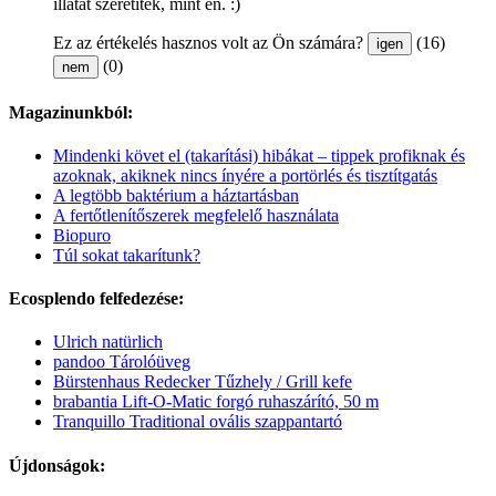
illatát szeretitek, mint én. :)
Ez az értékelés hasznos volt az Ön számára?
(16)
igen
(0)
nem
Magazinunkból:
Mindenki követ el (takarítási) hibákat – tippek profiknak és
azoknak, akiknek nincs ínyére a portörlés és tisztítgatás
A legtöbb baktérium a háztartásban
A fertőtlenítőszerek megfelelő használata
Biopuro
Túl sokat takarítunk?
Ecosplendo felfedezése:
Ulrich natürlich
pandoo Tárolóüveg
Bürstenhaus Redecker Tűzhely / Grill kefe
brabantia Lift-O-Matic forgó ruhaszárító, 50 m
Tranquillo Traditional ovális szappantartó
Újdonságok: