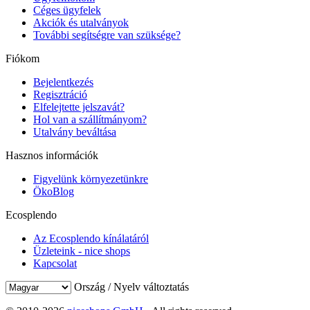
Céges ügyfelek
Akciók és utalványok
További segítségre van szüksége?
Fiókom
Bejelentkezés
Regisztráció
Elfelejtette jelszavát?
Hol van a szállítmányom?
Utalvány beváltása
Hasznos információk
Figyelünk környezetünkre
ÖkoBlog
Ecosplendo
Az Ecosplendo kínálatáról
Üzleteink - nice shops
Kapcsolat
Ország / Nyelv változtatás