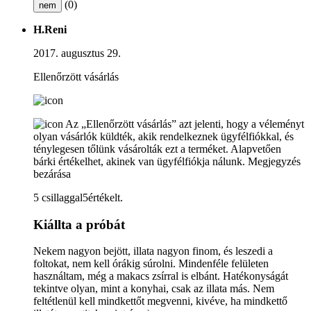
(0)
nem
H.Reni
2017. augusztus 29.
Ellenőrzött vásárlás
Az „Ellenőrzött vásárlás” azt jelenti, hogy a véleményt
olyan vásárlók küldték, akik rendelkeznek ügyfélfiókkal, és
ténylegesen tőlünk vásárolták ezt a terméket. Alapvetően
bárki értékelhet, akinek van ügyfélfiókja nálunk.
Megjegyzés
bezárása
5 csillaggal5értékelt.
Kiállta a próbát
Nekem nagyon bejött, illata nagyon finom, és leszedi a
foltokat, nem kell órákig súrolni. Mindenféle felületen
használtam, még a makacs zsírral is elbánt. Hatékonyságát
tekintve olyan, mint a konyhai, csak az illata más. Nem
feltétlenül kell mindkettőt megvenni, kivéve, ha mindkettő