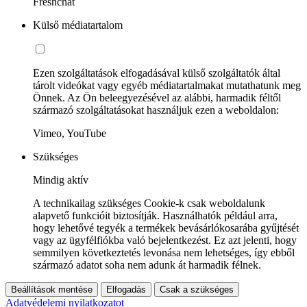
Freshchat
Külső médiatartalom
Ezen szolgáltatások elfogadásával külső szolgáltatók által
tárolt videókat vagy egyéb médiatartalmakat mutathatunk meg
Önnek. Az Ön beleegyezésével az alábbi, harmadik féltől
származó szolgáltatásokat használjuk ezen a weboldalon:
Vimeo, YouTube
Szükséges
Mindig aktív
A technikailag szükséges Cookie-k csak weboldalunk
alapvető funkcióit biztosítják. Használhatók például arra,
hogy lehetővé tegyék a termékek bevásárlókosarába gyűjtését
vagy az ügyfélfiókba való bejelentkezést. Ez azt jelenti, hogy
semmilyen következtetés levonása nem lehetséges, így ebből
származó adatot soha nem adunk át harmadik félnek.
Beállítások mentése
Elfogadás
Csak a szükséges
Adatvédelemi nyilatkozatot